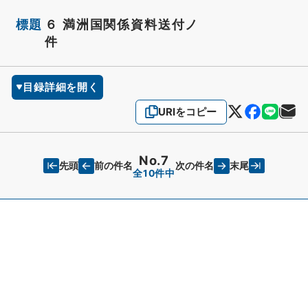
標題
６ 満洲国関係資料送付ノ
件
目録詳細を開く
URIをコピー
No.7
先頭
末尾
前の件名
次の件名
全10件中