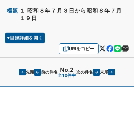
標題
１ 昭和８年７月３日から昭和８年７月
１９日
目録詳細を開く
URIをコピー
No.2
先頭
末尾
前の件名
次の件名
全10件中