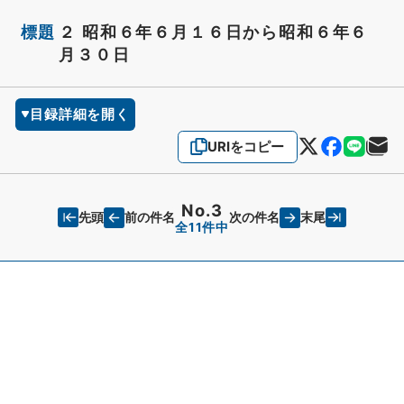
標題
２ 昭和６年６月１６日から昭和６年６
月３０日
目録詳細を開く
URIをコピー
No.3
先頭
末尾
前の件名
次の件名
全11件中