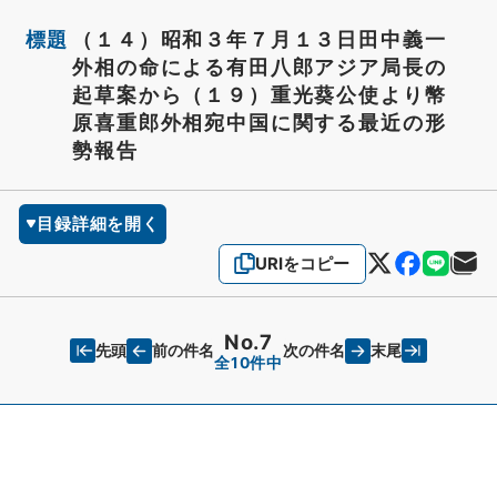
標題
（１４）昭和３年７月１３日田中義一
外相の命による有田八郎アジア局長の
起草案から（１９）重光葵公使より幣
原喜重郎外相宛中国に関する最近の形
勢報告
目録詳細を開く
URIをコピー
No.7
先頭
末尾
前の件名
次の件名
全10件中