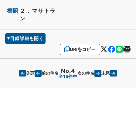
標題
２．マサトラ
ン
目録詳細を開く
URIをコピー
No.4
先頭
末尾
前の件名
次の件名
全15件中