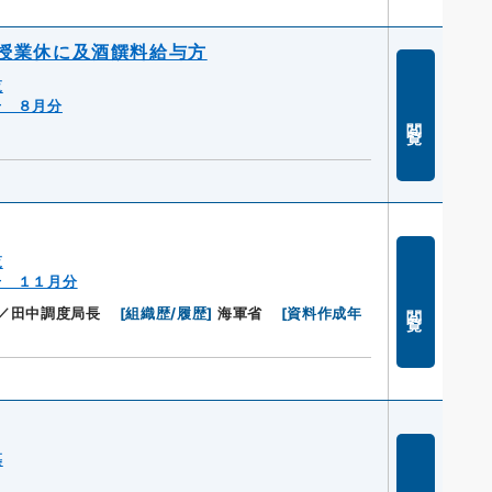
授業休に及酒饌料給与方
覧
号 ８月分
閲覧
覧
号 １１月分
閲覧
／田中調度局長
[
組織歴/履歴
]
海軍省
[
資料作成年
纂