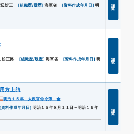
閲覧
渡辺忻三
[
組織歴/履歴
]
海軍省
[
資料作成年月日
]
明
纂
閲覧
 松正路
[
組織歴/履歴
]
海軍省
[
資料作成年月日
]
明
用方上請
明治１５年 太政官命令簿 全
[
資料作成年月日
]
明治１５年８月１１日～明治１５年
閲覧