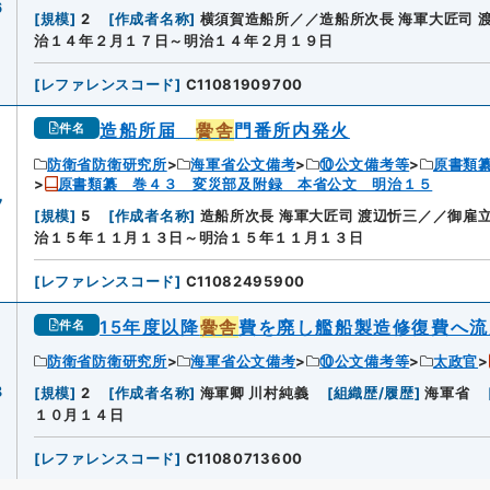
6
[
規模
]
2
[
作成者名称
]
横須賀造船所／／造船所次長 海軍大匠司 
治１４年２月１７日～明治１４年２月１９日
[
レファレンスコード
]
C11081909700
造船所届
黌舎
門番所内発火
件名
防衛省防衛研究所
海軍省公文備考
⑩公文備考等
原書類
原書類纂 巻４３ 変災部及附録 本省公文 明治１５
7
[
規模
]
5
[
作成者名称
]
造船所次長 海軍大匠司 渡辺忻三／／御雇立
治１５年１１月１３日～明治１５年１１月１３日
[
レファレンスコード
]
C11082495900
15年度以降
黌舎
費を廃し艦船製造修復費へ流
件名
防衛省防衛研究所
海軍省公文備考
⑩公文備考等
太政官
8
[
規模
]
2
[
作成者名称
]
海軍卿 川村純義
[
組織歴/履歴
]
海軍省
１０月１４日
[
レファレンスコード
]
C11080713600