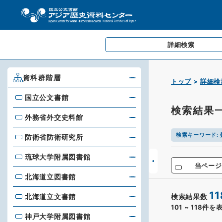
詳細検索
資料群階層
トップ
詳細検
国立公文書館
国立公文書館
検索結果
外務省外交史料館
外務省外交史料館
検索キーワード
:
防衛省防衛研究所
防衛省防衛研究所
琉球大学附属図書館
琉球大学附属図書館
当ページ
北海道立図書館
北海道立図書館
11
北海道立文書館
検索結果数
北海道立文書館
101
~
118
件を
神戸大学附属図書館
神戸大学附属図書館