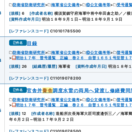
防衛省防衛研究所
海軍省公文備考
⑩公文備考等
受号通
3
[
規模
]
6
[
作成者名称
]
横須賀鎮守府海軍中将中牟田倉之助／／横
[
資料作成年月日
]
明治１８年９月１日～明治１８年９月１９日
[
レファレンスコード
]
C10101785500
目録
件名
防衛省防衛研究所
海軍省公文備考
⑩公文備考等
普号通
明治１７年 普号通覧 正編 巻２６ 自普１６５１号至普１
4
[
規模
]
26
[
組織歴/履歴
]
海軍省
[
資料作成年月日
]
明治１８年
[
レファレンスコード
]
C11019078200
官舎并
黌舎
調度水雷の両局へ貸渡し修繕費同
件名
防衛省防衛研究所
海軍省公文備考
⑩公文備考等
普号通
明治１７年 普号通覧 正編 巻２６ 自普１６５１号至普１
5
[
規模
]
12
[
作成者名称
]
造船所次長海軍大匠司渡邉忻三／／海軍
年６月２日～明治１７年９月２２日
[
レファレンスコード
]
C11019078500