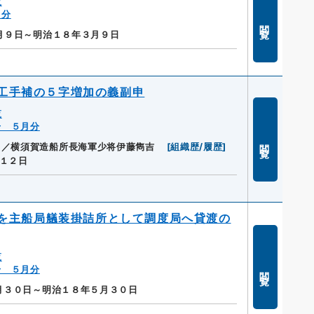
覧
月分
閲覧
月９日～明治１８年３月９日
工手補の５字増加の義副申
覧
号 ５月分
閲覧
／／横須賀造船所長海軍少将伊藤雋吉
[
組織歴/履歴
]
１２日
を主船局艤装掛詰所として調度局へ貸渡の
覧
号 ５月分
閲覧
月３０日～明治１８年５月３０日