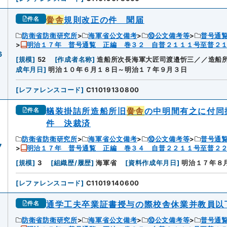
黌舎
規則改正の件 聞届
件名
防衛省防衛研究所
海軍省公文備考
⑩公文備考等
普号通
明治１７年 普号通覧 正編 巻３２ 自普２１１１号至普２
6
[
規模
]
52
[
作成者名称
]
造船所次長海軍大匠司渡邉忻三／／造船
成年月日
]
明治１０年６月１８日～明治１７年９月３日
[
レファレンスコード
]
C11019130800
艤装掛詰所造船所旧
黌舎
の中明間有之に付同
件名
件 決裁済
防衛省防衛研究所
海軍省公文備考
⑩公文備考等
普号通
7
明治１７年 普号通覧 正編 巻３４ 自普２２１１号至普２
[
規模
]
3
[
組織歴/履歴
]
海軍省
[
資料作成年月日
]
明治１７年８
[
レファレンスコード
]
C11019140600
通学工夫卒業証書授与の際校舎休業并教員以
件名
防衛省防衛研究所
海軍省公文備考
⑩公文備考等
普号通