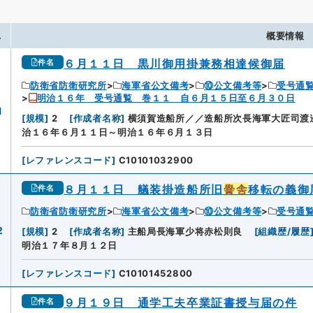
.
概要情報
６月１１日 黒川御用掛兼務相達候御届
件名
防衛省防衛研究所
海軍省公文備考
⑩公文備考等
受号通
明治１６年 受号通覧 巻１１ 自６月１５日至６月３０日
1
[
規模
]
2
[
作成者名称
]
横須賀造船所／／造船所次長海軍大匠司渡
治１６年６月１１日～明治１６年６月１３日
[
レファレンスコード
]
C10101032900
８月１１日 艤装掛造船所旧
黌舎
移転の義御
件名
防衛省防衛研究所
海軍省公文備考
⑩公文備考等
受号通
2
[
規模
]
2
[
作成者名称
]
主船局長海軍少将赤松則良
[
組織歴/履歴
明治１７年８月１２日
[
レファレンスコード
]
C10101452800
９月１９日 通学工夫卒業証書授与届の件
件名