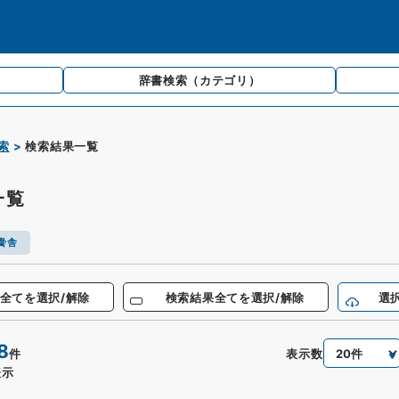
辞書検索
（カテゴリ）
索
検索結果一覧
一覧
黌舎
全てを選択/解除
検索結果全てを選択/解除
選
8
表示数
件
表示