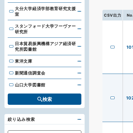
大分大学経済学部教育研究支援
大分大学経済学部教育研究支援室
室
CSV出力
No
スタンフォード大学フーヴァー
スタンフォード大学フーヴァー研究所
研究所
日本貿易振興機構アジア経済研
10
日本貿易振興機構アジア経済研究所図書館
究所図書館
東洋文庫
東洋文庫
新聞通信調査会
新聞通信調査会
山口大学図書館
山口大学図書館
10
検索
絞り込み検索