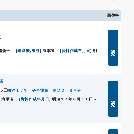
画像等
覧
閲覧
邉忻三
[
組織歴/履歴
]
海軍省
[
資料作成年月日
]
明
届
覧
明治１７年 受号通覧 巻２２ ８月分
]
海軍省
[
資料作成年月日
]
明治１７年８月１１日～
閲覧