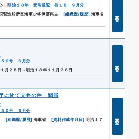
覧
明治１８年 受号通覧 巻１８ ９月分
須賀造船所長海軍少将伊藤雋吉
[
組織歴/履歴
]
海軍省
閲覧
覧
７５０号 ６月分
閲覧
１１月２８日～明治１８年１１月２８日
庁に於て支弁の件 聞届
覧
７５０号 ６月分
閲覧
卿
[
組織歴/履歴
]
海軍省
[
資料作成年月日
]
明治１７