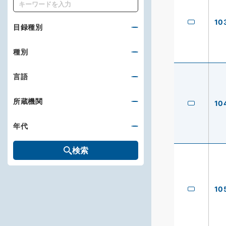
キーワード
10
目録種別
種別
言語
所蔵機関
10
年代
検索
10