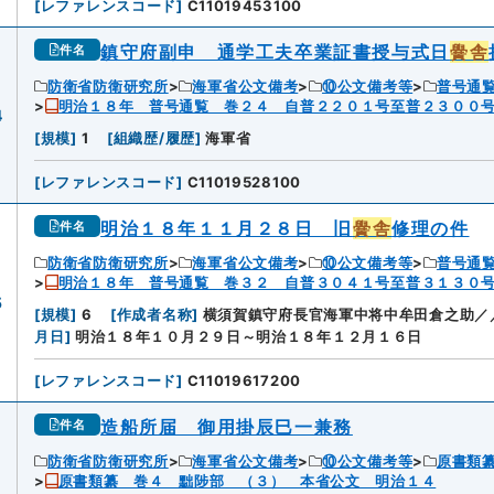
[
レファレンスコード
]
C11019453100
鎮守府副申 通学工夫卒業証書授与式日
黌舎
件名
防衛省防衛研究所
海軍省公文備考
⑩公文備考等
普号通
明治１８年 普号通覧 巻２４ 自普２２０１号至普２３００
4
[
規模
]
1
[
組織歴/履歴
]
海軍省
[
レファレンスコード
]
C11019528100
明治１８年１１月２８日 旧
黌舎
修理の件
件名
防衛省防衛研究所
海軍省公文備考
⑩公文備考等
普号通
明治１８年 普号通覧 巻３２ 自普３０４１号至普３１３０
5
[
規模
]
6
[
作成者名称
]
横須賀鎮守府長官海軍中将中牟田倉之助／
月日
]
明治１８年１０月２９日～明治１８年１２月１６日
[
レファレンスコード
]
C11019617200
造船所届 御用掛辰巳一兼務
件名
防衛省防衛研究所
海軍省公文備考
⑩公文備考等
原書類
原書類纂 巻４ 黜陟部 （３） 本省公文 明治１４