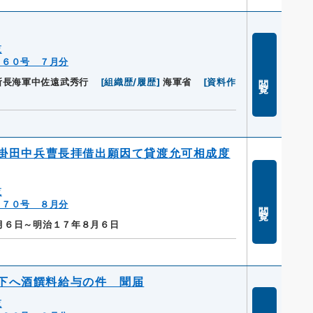
覧
１６０号 ７月分
閲覧
所長海軍中佐遠武秀行
[
組織歴/履歴
]
海軍省
[
資料作
掛田中兵曹長拝借出願因て貸渡允可相成度
覧
２７０号 ８月分
閲覧
月６日～明治１７年８月６日
下へ酒饌料給与の件 聞届
覧