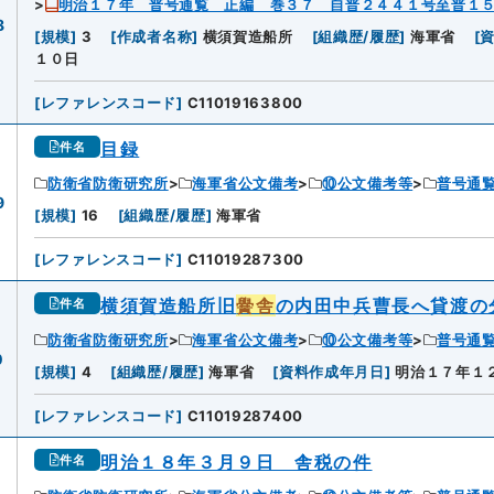
明治１７年 普号通覧 正編 巻３７ 自普２４４１号至普１
8
[
規模
]
3
[
作成者名称
]
横須賀造船所
[
組織歴/履歴
]
海軍省
[
１０日
[
レファレンスコード
]
C11019163800
目録
件名
防衛省防衛研究所
海軍省公文備考
⑩公文備考等
普号通
9
[
規模
]
16
[
組織歴/履歴
]
海軍省
[
レファレンスコード
]
C11019287300
横須賀造船所旧
黌舎
の内田中兵曹長へ貸渡の
件名
防衛省防衛研究所
海軍省公文備考
⑩公文備考等
普号通
0
[
規模
]
4
[
組織歴/履歴
]
海軍省
[
資料作成年月日
]
明治１７年１
[
レファレンスコード
]
C11019287400
明治１８年３月９日 舎税の件
件名