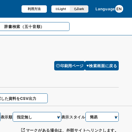
Language
EN
利用方法
Light
Dark
辞書検索
（五十音順）
印刷用ページ
検索画面に戻る
択した資料をCSV出力
表示順
表示スタイル
マークがある場合は、外部サイトへリンクします。