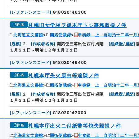
[
レファレンスコード
]
G18020146300
札幌旧女学校ヲ仮本庁トシ事務取扱ノ件
件名
北海道立文書館
開拓使裁録
申奏録 上 自明治十二年一月
2
[
規模
]
2
[
作成者名称
]
開拓使三等出仕西村貞陽
[
組織歴/履歴
]
１月２１日～明治１２年１月２１日
[
レファレンスコード
]
G18020146400
札幌本庁失火原由等追陳ノ件
件名
北海道立文書館
開拓使裁録
申奏録 上 自明治十二年一月
3
[
規模
]
2
[
作成者名称
]
開拓使三等出仕西村貞陽
[
組織歴/履歴
]
１月３１日～明治１２年１月３１日
[
レファレンスコード
]
G18020147000
札幌本庁出火ニ付紙幣等焼失毀損ノ件
件名
北海道立文書館
開拓使裁録
申奏録 上 自明治十二年一月