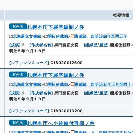
.
概要情報
札幌本庁下羅卒編制ノ件
件名
北海道立文書館
開拓使裁録
禀裁録 自明治四年至同五年
[
規模
]
2
[
作成者名称
]
黒田開拓次官
[
組織歴/履歴
]
開拓使裁録
明治５年９月１８日
[
レファレンスコード
]
G18020012600
札幌本庁下羅卒編制ノ件
件名
北海道立文書館
開拓使裁録
禀裁録 自明治五年正月至同十
2
[
規模
]
2
[
作成者名称
]
黒田開拓次官
[
組織歴/履歴
]
開拓使裁録
明治５年９月１８日
[
レファレンスコード
]
G18020019200
札幌本庁へ小銃備付再伺ノ件
件名
北海道立文書館
開拓使裁録
禀裁録 下 自明治六年六月至