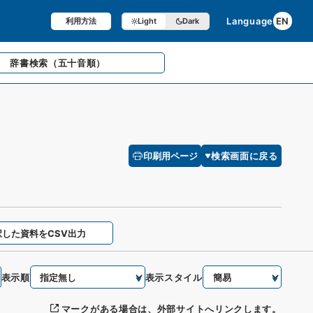
Language
EN
利用方法
Light
Dark
辞書検索
（五十音順）
印刷用ページ
検索画面に戻る
択した資料をCSV出力
表示順
表示スタイル
マークがある場合は、外部サイトへリンクします。