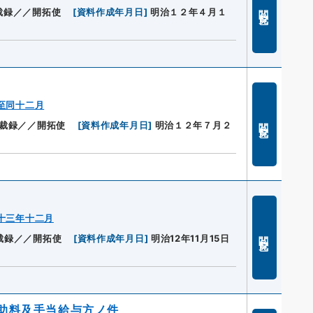
閲覧
裁録／／開拓使
[
資料作成年月日
]
明治１２年４月１
至同十二月
閲覧
裁録／／開拓使
[
資料作成年月日
]
明治１２年７月２
十三年十二月
閲覧
裁録／／開拓使
[
資料作成年月日
]
明治12年11月15日
助料及手当給与方ノ件