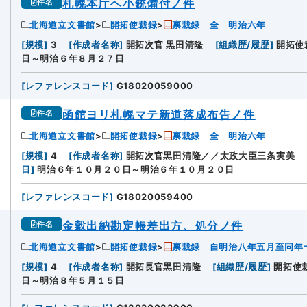
札幌本庁ヘ小銃備付ノ件
件名
北海道立文書館
開拓使裁録
禀裁録 全 明治六年
6
[
規模
]
3
[
作成者名称
]
開拓次官 黒田清隆
[
組織歴/履歴
]
開拓使
日～明治６年８月２７日
[
レファレンスコード
]
G18020059000
函館ヨリ札幌マテ新道落成布告ノ件
件名
北海道立文書館
開拓使裁録
禀裁録 全 明治六年
[
規模
]
4
[
作成者名称
]
開拓次官黒田清隆／／太政大臣三条実美
日
]
明治６年１０月２０日～明治６年１０月２０日
[
レファレンスコード
]
G18020059400
金穀出納勘定帳差出方、処分ノ件
件名
北海道立文書館
開拓使裁録
禀裁録 自明治八年五月至同年
8
[
規模
]
4
[
作成者名称
]
開拓長官黒田清隆
[
組織歴/履歴
]
開拓使
日～明治８年５月１５日