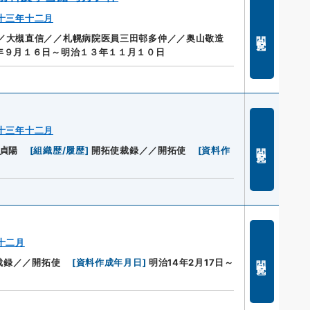
十三年十二月
閲覧
／大槻直信／／札幌病院医員三田邨多仲／／奥山敬造
年９月１６日～明治１３年１１月１０日
十三年十二月
閲覧
貞陽
[
組織歴/履歴
]
開拓使裁録／／開拓使
[
資料作
十二月
閲覧
裁録／／開拓使
[
資料作成年月日
]
明治14年2月17日～