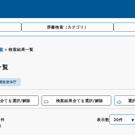
辞書検索
（カテゴリ）
索
検索結果一覧
一覧
開拓使本庁
全てを選択/解除
検索結果全てを選択/解除
選
0
表示数
件
示