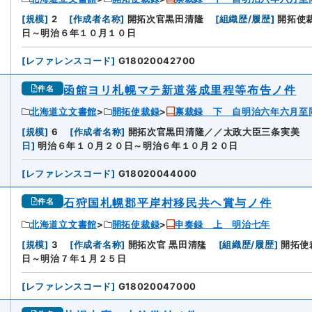
3
[
規模
]
2
[
作成者名称
]
開拓次官黒田清隆
[
組織歴/履歴
]
開拓使
日～明治６年１０月１０日
[
レファレンスコード
]
G18020042700
函館ヨリ札幌マテ新道落成里程等布告ノ件
件名
北海道立文書館
開拓使裁録
禀裁録 下 自明治六年六月至
4
[
規模
]
6
[
作成者名称
]
開拓次官黒田清隆／／太政大臣三条実美
日
]
明治６年１０月２０日～明治６年１０月２０日
[
レファレンスコード
]
G18020044000
石狩国札幌郡平岸村移民共ヘ賞与ノ件
件名
北海道立文書館
開拓使裁録
申奏録 上 明治七年
5
[
規模
]
3
[
作成者名称
]
開拓次官 黒田清隆
[
組織歴/履歴
]
開拓使
日～明治７年１月２５日
[
レファレンスコード
]
G18020047000