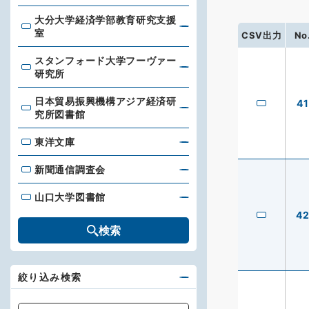
大分大学経済学部教育研究支援
大分大学経済学部教育研究支援室
室
CSV出力
No
スタンフォード大学フーヴァー
スタンフォード大学フーヴァー研究所
研究所
日本貿易振興機構アジア経済研
41
日本貿易振興機構アジア経済研究所図書館
究所図書館
東洋文庫
東洋文庫
新聞通信調査会
新聞通信調査会
山口大学図書館
山口大学図書館
4
検索
絞り込み検索