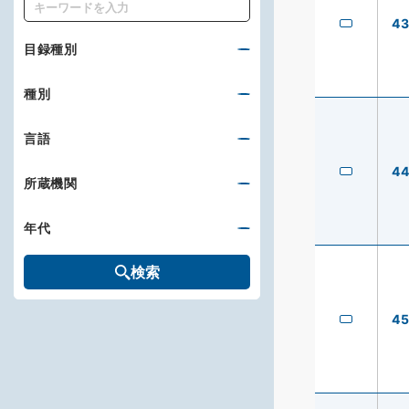
キーワード
4
目録種別
種別
言語
4
所蔵機関
年代
検索
4