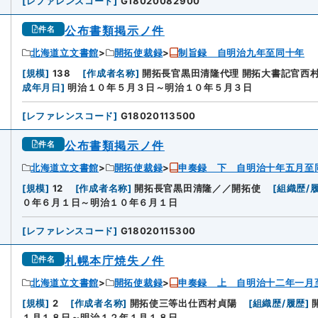
[
レファレンスコード
]
G18020082900
公布書類掲示ノ件
件名
北海道立文書館
開拓使裁録
制旨録 自明治九年至同十年
9
[
規模
]
138
[
作成者名称
]
開拓長官黒田清隆代理 開拓大書記官西
成年月日
]
明治１０年５月３日～明治１０年５月３日
[
レファレンスコード
]
G18020113500
公布書類掲示ノ件
件名
北海道立文書館
開拓使裁録
申奏録 下 自明治十年五月至
0
[
規模
]
12
[
作成者名称
]
開拓長官黒田清隆／／開拓使
[
組織歴/
０年６月１日～明治１０年６月１日
[
レファレンスコード
]
G18020115300
札幌本庁焼失ノ件
件名
北海道立文書館
開拓使裁録
申奏録 上 自明治十二年一月
[
規模
]
2
[
作成者名称
]
開拓使三等出仕西村貞陽
[
組織歴/履歴
]
１月１８日～明治１２年１月１８日