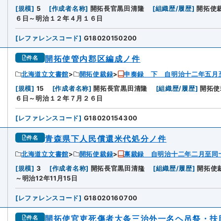
4
[
規模
]
5
[
作成者名称
]
開拓長官黒田清隆
[
組織歴/履歴
]
開拓使
６日～明治１２年４月１６日
[
レファレンスコード
]
G18020150200
開拓使管内郡区編成ノ件
件名
北海道立文書館
開拓使裁録
申奏録 下 自明治十二年五月
5
[
規模
]
15
[
作成者名称
]
開拓長官黒田清隆
[
組織歴/履歴
]
開拓使
６日～明治１２年７月２６日
[
レファレンスコード
]
G18020154300
青森県下人民償還米代処分ノ件
件名
北海道立文書館
開拓使裁録
禀裁録 自明治十二年二月至同
6
[
規模
]
3
[
作成者名称
]
開拓長官黒田清隆
[
組織歴/履歴
]
開拓使
～明治12年11月15日
[
レファレンスコード
]
G18020160700
開拓使官吏死傷者大条三治外一名ヘ吊祭・扶
件名