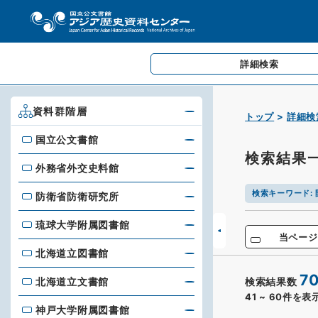
詳細検索
資料群階層
トップ
詳細検
国立公文書館
国立公文書館
検索結果
外務省外交史料館
外務省外交史料館
検索キーワード
:
防衛省防衛研究所
防衛省防衛研究所
琉球大学附属図書館
琉球大学附属図書館
当ページ
北海道立図書館
北海道立図書館
7
北海道立文書館
検索結果数
北海道立文書館
41
~
60
件を表
神戸大学附属図書館
神戸大学附属図書館