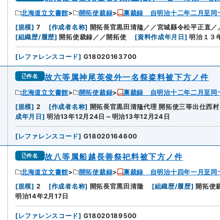
北海道立文書館
開拓使裁録
禀裁録 自明治十二年二月至同
[
規模
]
7
[
作成者名称
]
開拓長官黒田清隆／／宮城縣令松平正直／
[
組織歴/履歴
]
開拓使裁録／／開拓使
[
資料作成年月日
]
明治１３
[
レファレンスコード
]
G18020163700
故六等属神尾英俊外一名祭粢料被下方ノ件
件名
北海道立文書館
開拓使裁録
禀裁録 自明治十二年二月至同
8
[
規模
]
2
[
作成者名称
]
開拓長官黒田清隆代理 開拓使三等出仕西村
成年月日
]
明治13年12月24日～明治13年12月24日
[
レファレンスコード
]
G18020164600
故八等属船越長善祭祀料被下方ノ件
件名
北海道立文書館
開拓使裁録
禀裁録 自明治十四年一月至同
9
[
規模
]
2
[
作成者名称
]
開拓長官黑田清隆
[
組織歴/履歴
]
開拓使
明治14年2月17日
[
レファレンスコード
]
G18020189500