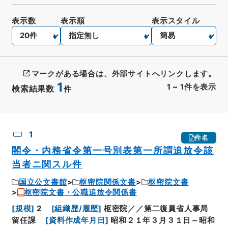
表示数
表示順
表示スタイル
マークがある場合は、外部サイトへリンクします。
1
1
~
1
件を表示
検索結果数
件
CSV出力
No.
概要情報
画像等
1
件名
閣令・内務省令第一号別表第一所謂追放令該
当者ニ関スル件
国立公文書館
枢密院関係文書
枢密院文書
枢密院文書・公職追放令関係書
[
規模
]
2
[
組織歴/履歴
]
枢密院／／第二復員省人事局
留任課
[
資料作成年月日
]
昭和２１年３月３１日～昭和