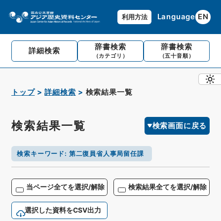
Language
EN
利用方法
辞書検索
辞書検索
詳細検索
（カテゴリ）
（五十音順）
トップ
詳細検索
検索結果一覧
検索結果一覧
検索画面に戻る
検索キーワード
:
第二復員省人事局留任課
当ページ全てを選択/解除
検索結果全てを選択/解除
選択した資料をCSV出力