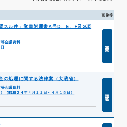
画像等
スル件」覚書附属書A号D、E、F及G項
官等会議資料
閲覧
０日
金の処理に関する法律案（大蔵省）
官等会議資料
２）（昭和２４年４月１１日～４月１５日）
閲覧
）