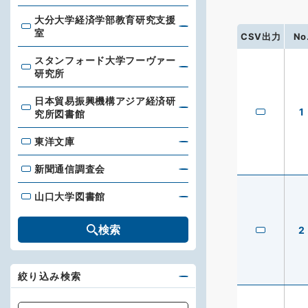
大分大学経済学部教育研究支援
大分大学経済学部教育研究支援室
室
CSV出力
No
スタンフォード大学フーヴァー
スタンフォード大学フーヴァー研究所
研究所
日本貿易振興機構アジア経済研
日本貿易振興機構アジア経済研究所図書館
1
究所図書館
東洋文庫
東洋文庫
新聞通信調査会
新聞通信調査会
山口大学図書館
山口大学図書館
検索
2
絞り込み検索