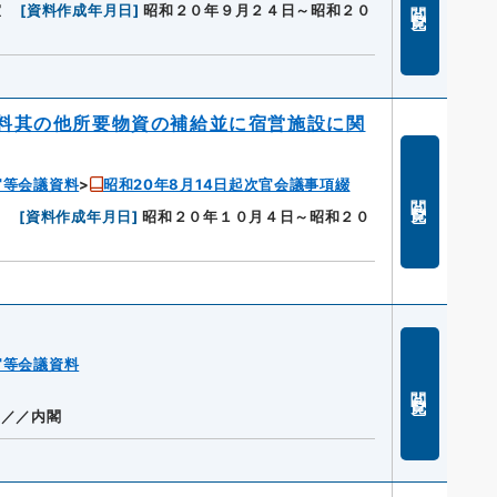
閲覧
室
[
資料作成年月日
]
昭和２０年９月２４日～昭和２０
料其の他所要物資の補給並に宿営施設に関
官等会議資料
昭和20年8月14日起次官会議事項綴
閲覧
室
[
資料作成年月日
]
昭和２０年１０月４日～昭和２０
官等会議資料
閲覧
室／／内閣