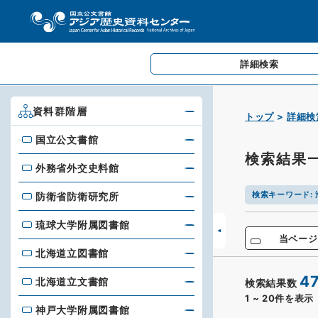
詳細検索
資料群階層
トップ
詳細検
国立公文書館
国立公文書館
検索結果
外務省外交史料館
外務省外交史料館
検索キーワード
:
防衛省防衛研究所
防衛省防衛研究所
琉球大学附属図書館
琉球大学附属図書館
当ページ
北海道立図書館
北海道立図書館
4
北海道立文書館
検索結果数
北海道立文書館
1
~
20
件を表示
神戸大学附属図書館
神戸大学附属図書館