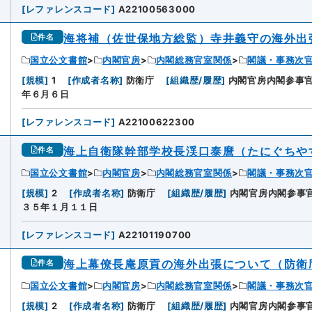
[
レファレンスコード
]
A22100563000
海将補（佐世保地方総監）寺井義守の海外出
件名
国立公文書館
内閣官房
内閣総務官室関係
閣議・事務次
[
規模
]
1
[
作成者名称
]
防衛庁
[
組織歴/履歴
]
内閣官房内閣参事
年６月６日
[
レファレンスコード
]
A22100622300
海上自衛隊幹部学校長渓口泰麿（たにぐちや
件名
国立公文書館
内閣官房
内閣総務官室関係
閣議・事務次
[
規模
]
2
[
作成者名称
]
防衛庁
[
組織歴/履歴
]
内閣官房内閣参事
３５年１月１１日
[
レファレンスコード
]
A22101190700
海上幕僚長庵原貢の海外出張について（防衛
件名
国立公文書館
内閣官房
内閣総務官室関係
閣議・事務次
[
規模
]
2
[
作成者名称
]
防衛庁
[
組織歴/履歴
]
内閣官房内閣参事