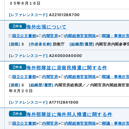
３５年６月１６日
[
レファレンスコード
]
A22101288700
海外出張について
件名
国立公文書館
内閣官房
内閣総務官室関係
閣議・事務次
[
規模
]
3
[
作成者名称
]
防衛庁
[
組織歴/履歴
]
内閣官房内閣参事
[
レファレンスコード
]
A24050040000
海外部隊並に居留民帰還に関する件
件名
国立公文書館
内閣官房
内閣総務官室関係
閣議・事務次
[
規模
]
3
[
組織歴/履歴
]
内閣官房総務課／／内閣官房内閣総務官
年９月２０日
[
レファレンスコード
]
A17112841900
海外部隊並に海外邦人帰還に関する件
件名
国立公文書館
内閣官房
内閣総務官室関係
閣議・事務次