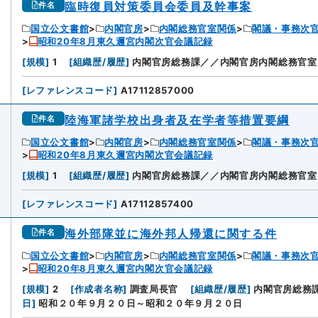
臨時復員対策委員会委員及幹事案
件名
国立公文書館
内閣官房
内閣総務官室関係
閣議・事務次
昭和20年8月東久邇宮内閣次官会議記録
[
規模
]
1
[
組織歴/履歴
]
内閣官房総務課／／内閣官房内閣総務官室
[
レファレンスコード
]
A17112857000
陸海軍諸学校出身者及在学者等措置要綱
件名
国立公文書館
内閣官房
内閣総務官室関係
閣議・事務次
昭和20年8月東久邇宮内閣次官会議記録
[
規模
]
1
[
組織歴/履歴
]
内閣官房総務課／／内閣官房内閣総務官室
[
レファレンスコード
]
A17112857400
海外部隊並に海外邦人帰還に関する件
件名
国立公文書館
内閣官房
内閣総務官室関係
閣議・事務次
昭和20年8月東久邇宮内閣次官会議記録
[
規模
]
2
[
作成者名称
]
調査局長官
[
組織歴/履歴
]
内閣官房総務
日
]
昭和２０年９月２０日～昭和２０年９月２０日