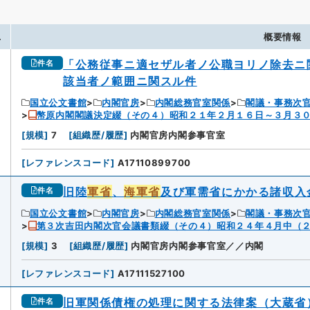
.
概要情報
「公務従事ニ適セザル者ノ公職ヨリノ除去ニ関
件名
該当者ノ範囲ニ関スル件
国立公文書館
内閣官房
内閣総務官室関係
閣議・事務次
幣原内閣閣議決定綴（その４）昭和２１年２月１６日～３月３
[
規模
]
7
[
組織歴/履歴
]
内閣官房内閣参事官室
[
レファレンスコード
]
A17110899700
旧陸
軍省
、
海軍省
及び軍需省にかかる諸収入
件名
国立公文書館
内閣官房
内閣総務官室関係
閣議・事務次
第３次吉田内閣次官会議書類綴（その４）昭和２４年４月中（
[
規模
]
3
[
組織歴/履歴
]
内閣官房内閣参事官室／／内閣
[
レファレンスコード
]
A17111527100
旧軍関係債権の処理に関する法律案（大蔵省
件名