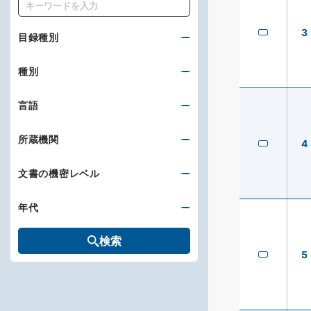
キーワード
3
目録種別
種別
言語
所蔵機関
4
文書の機密レベル
年代
検索
5