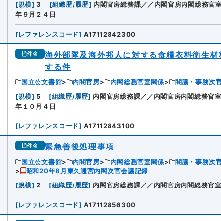
[
規模
]
3
[
組織歴/履歴
]
内閣官房総務課／／内閣官房内閣総務官
年９月２４日
[
レファレンスコード
]
A17112842300
海外部隊及海外邦人に対する食糧衣料衛生材
件名
する件
国立公文書館
内閣官房
内閣総務官室関係
閣議・事務次
[
規模
]
5
[
組織歴/履歴
]
内閣官房総務課／／内閣官房内閣総務官
年１０月４日
[
レファレンスコード
]
A17112843100
緊急善後処理事項
件名
国立公文書館
内閣官房
内閣総務官室関係
閣議・事務次
昭和20年8月東久邇宮内閣次官会議記録
[
規模
]
2
[
組織歴/履歴
]
内閣官房総務課／／内閣官房内閣総務官
[
レファレンスコード
]
A17112856300