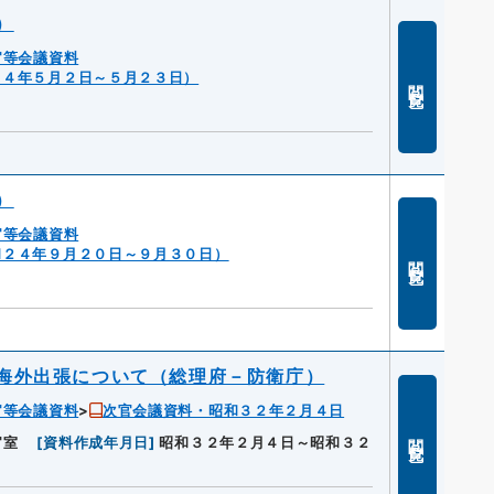
）
官等会議資料
２４年５月２日～５月２３日）
閲覧
）
官等会議資料
和２４年９月２０日～９月３０日）
閲覧
海外出張について（総理府－防衛庁）
官等会議資料
次官会議資料・昭和３２年２月４日
閲覧
官室
[
資料作成年月日
]
昭和３２年２月４日～昭和３２