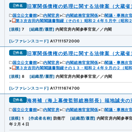
旧軍関係債権の処理に関する法律案（大蔵省
件名
国立公文書館
内閣官房
内閣総務官室関係
閣議・事務次
第３次吉田内閣閣議書類綴（その６）昭和２４年５月中（昭和
[
規模
]
7
[
組織歴/履歴
]
内閣官房内閣参事官室／／内閣
[
レファレンスコード
]
A17111572000
旧軍関係債権の処理に関する法律案（大蔵省
件名
国立公文書館
内閣官房
内閣総務官室関係
閣議・事務次
第３次吉田内閣閣議書類綴その１３・昭和２４年９月の２（昭
[
規模
]
8
[
組織歴/履歴
]
内閣官房内閣参事官室／／内閣
[
レファレンスコード
]
A17111674700
海将補（海上幕僚監部総務部長）福地誠夫の
件名
国立公文書館
内閣官房
内閣総務官室関係
閣議・事務次
[
規模
]
1
[
作成者名称
]
防衛庁
[
組織歴/履歴
]
内閣官房内閣参事
年２月４日