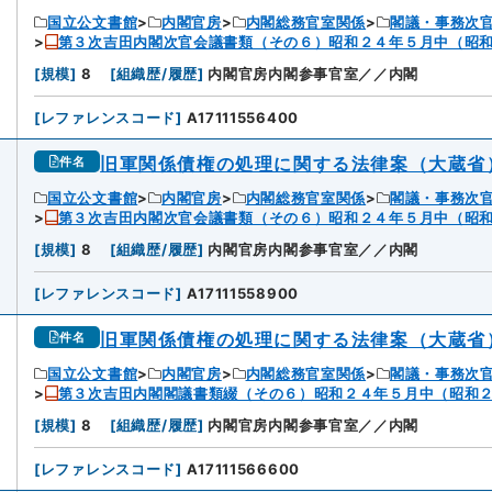
国立公文書館
内閣官房
内閣総務官室関係
閣議・事務次
第３次吉田内閣次官会議書類（その６）昭和２４年５月中（昭
[
規模
]
8
[
組織歴/履歴
]
内閣官房内閣参事官室／／内閣
[
レファレンスコード
]
A17111556400
旧軍関係債権の処理に関する法律案（大蔵省
件名
国立公文書館
内閣官房
内閣総務官室関係
閣議・事務次
第３次吉田内閣次官会議書類（その６）昭和２４年５月中（昭
[
規模
]
8
[
組織歴/履歴
]
内閣官房内閣参事官室／／内閣
[
レファレンスコード
]
A17111558900
旧軍関係債権の処理に関する法律案（大蔵省
件名
国立公文書館
内閣官房
内閣総務官室関係
閣議・事務次
第３次吉田内閣閣議書類綴（その６）昭和２４年５月中（昭和
[
規模
]
8
[
組織歴/履歴
]
内閣官房内閣参事官室／／内閣
[
レファレンスコード
]
A17111566600