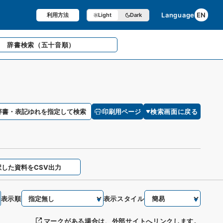
Language
EN
利用方法
Light
Dark
辞書検索
（五十音順）
辞書・表記ゆれを指定して検索
印刷用ページ
検索画面に戻る
択した資料をCSV出力
表示順
表示スタイル
マークがある場合は、外部サイトへリンクします。