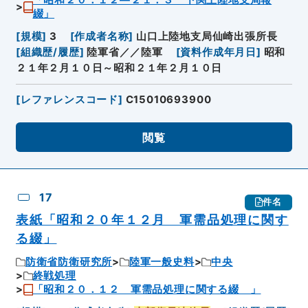
「昭和２０．１２―２１．３ 下関上陸地支局報
綴」
[
規模
]
3
[
作成者名称
]
山口上陸地支局仙崎出張所長
[
組織歴/履歴
]
陸軍省／／陸軍
[
資料作成年月日
]
昭和
２１年２月１０日～昭和２１年２月１０日
[
レファレンスコード
]
C15010693900
閲覧
17
件名
表紙「昭和２０年１２月 軍需品処理に関す
る綴」
防衛省防衛研究所
陸軍一般史料
中央
終戦処理
「昭和２０．１２ 軍需品処理に関する綴 」