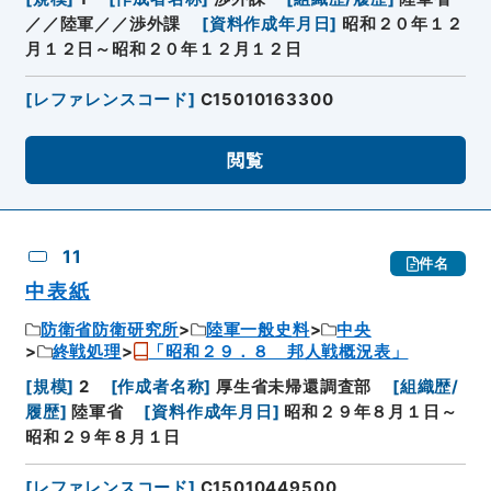
／／陸軍／／渉外課
[
資料作成年月日
]
昭和２０年１２
月１２日～昭和２０年１２月１２日
[
レファレンスコード
]
C15010163300
閲覧
11
件名
中表紙
防衛省防衛研究所
陸軍一般史料
中央
終戦処理
「昭和２９．８ 邦人戦概況表」
[
規模
]
2
[
作成者名称
]
厚生省未帰還調査部
[
組織歴/
履歴
]
陸軍省
[
資料作成年月日
]
昭和２９年８月１日～
昭和２９年８月１日
[
レファレンスコード
]
C15010449500