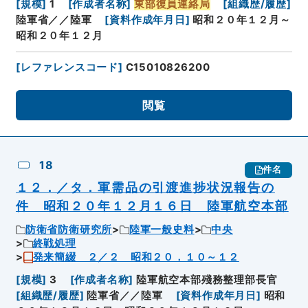
[
規模
]
1
[
作成者名称
]
東部復員連絡局
[
組織歴/履歴
]
陸軍省／／陸軍
[
資料作成年月日
]
昭和２０年１２月～
昭和２０年１２月
[
レファレンスコード
]
C15010826200
閲覧
18
件名
１２．／タ．軍需品の引渡進捗状況報告の
件 昭和２０年１２月１６日 陸軍航空本部
防衛省防衛研究所
陸軍一般史料
中央
終戦処理
発来簡綴 ２／２ 昭和２０．１０～１２
[
規模
]
3
[
作成者名称
]
陸軍航空本部殘務整理部長官
[
組織歴/履歴
]
陸軍省／／陸軍
[
資料作成年月日
]
昭和