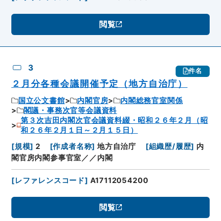
閲覧
3
件名
２月分各種会議開催予定（地方自治庁）
国立公文書館
内閣官房
内閣総務官室関係
閣議・事務次官等会議資料
第３次吉田内閣次官会議資料綴・昭和２６年２月（昭
和２６年２月１日～２月１５日）
[
規模
]
2
[
作成者名称
]
地方自治庁
[
組織歴/履歴
]
内
閣官房内閣参事官室／／内閣
[
レファレンスコード
]
A17112054200
閲覧