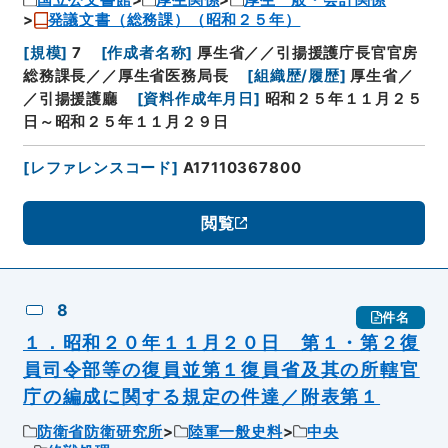
国立公文書館
厚生関係
厚生一般・会計関係
発議文書（総務課）（昭和２５年）
[
規模
]
7
[
作成者名称
]
厚生省／／引揚援護庁長官官房
総務課長／／厚生省医務局長
[
組織歴/履歴
]
厚生省／
／引揚援護廳
[
資料作成年月日
]
昭和２５年１１月２５
日～昭和２５年１１月２９日
[
レファレンスコード
]
A17110367800
閲覧
8
件名
１．昭和２０年１１月２０日 第１・第２復
員司令部等の復員並第１復員省及其の所轄官
庁の編成に関する規定の件達／附表第１
防衛省防衛研究所
陸軍一般史料
中央