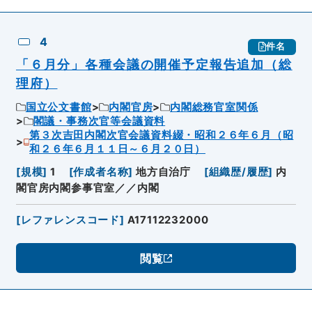
4
件名
「６月分」各種会議の開催予定報告追加（総
理府）
国立公文書館
内閣官房
内閣総務官室関係
閣議・事務次官等会議資料
第３次吉田内閣次官会議資料綴・昭和２６年６月（昭
和２６年６月１１日～６月２０日）
[
規模
]
1
[
作成者名称
]
地方自治庁
[
組織歴/履歴
]
内
閣官房内閣参事官室／／内閣
[
レファレンスコード
]
A17112232000
閲覧