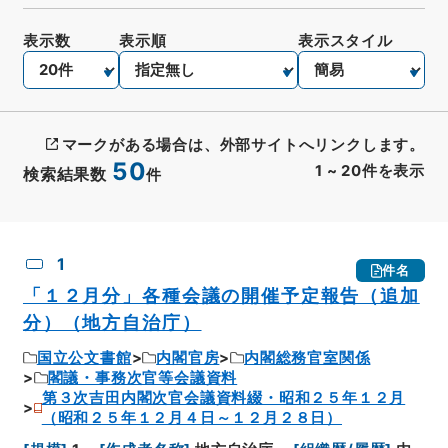
表示数
表示順
表示スタイル
マークがある場合は、外部サイトへリンクします。
50
1
~
20
件を表示
検索結果数
件
CSV出力
No.
概要情報
画像等
1
件名
「１２月分」各種会議の開催予定報告（追加
分）（地方自治庁）
国立公文書館
内閣官房
内閣総務官室関係
閣議・事務次官等会議資料
第３次吉田内閣次官会議資料綴・昭和２５年１２月
（昭和２５年１２月４日～１２月２８日）