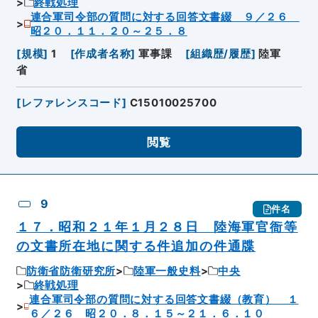
終戦処理
連合軍司令部の質問に対する回答文書綴 ９／２６
昭２０．１１．２０～２５．８
[
規模
]
1
[
作成者名称
]
軍事課
[
組織歴/履歴
]
陸軍
省
[
レファレンスコード
]
C15010025700
閲覧
9
件名
１７．昭和２１年１月２８日 陸海軍官衙等
の文書所在地に関する件追加の件通牒
防衛省防衛研究所
陸軍一般史料
中央
終戦処理
連合軍司令部の質問に対する回答文書綴（教育） １
６／２６ 昭２０．８．１５～２１．６．１０