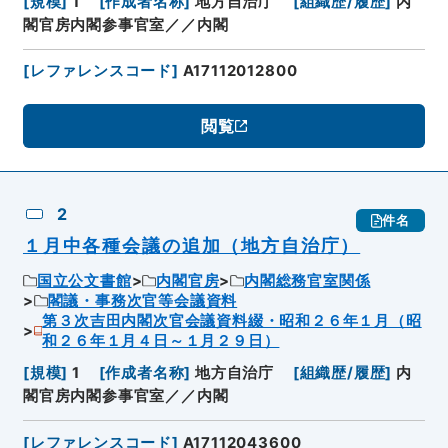
[
規模
]
1
[
作成者名称
]
地方自治庁
[
組織歴/履歴
]
内
閣官房内閣参事官室／／内閣
[
レファレンスコード
]
A17112012800
閲覧
2
件名
１月中各種会議の追加（地方自治庁）
国立公文書館
内閣官房
内閣総務官室関係
閣議・事務次官等会議資料
第３次吉田内閣次官会議資料綴・昭和２６年１月（昭
和２６年１月４日～１月２９日）
[
規模
]
1
[
作成者名称
]
地方自治庁
[
組織歴/履歴
]
内
閣官房内閣参事官室／／内閣
[
レファレンスコード
]
A17112043600