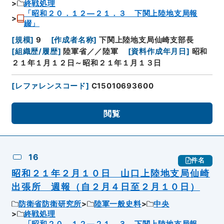
終戦処理
「昭和２０．１２―２１．３ 下関上陸地支局報
綴」
[
規模
]
9
[
作成者名称
]
下関上陸地支局仙崎支部長
[
組織歴/履歴
]
陸軍省／／陸軍
[
資料作成年月日
]
昭和
２１年１月１２日～昭和２１年１月１３日
[
レファレンスコード
]
C15010693600
閲覧
16
件名
昭和２１年２月１０日 山口上陸地支局仙崎
出張所 週報（自２月４日至２月１０日）
防衛省防衛研究所
陸軍一般史料
中央
終戦処理