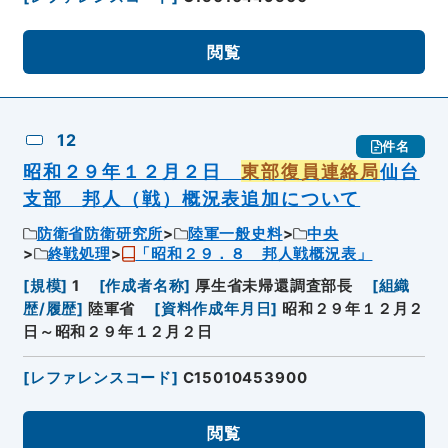
閲覧
12
件名
昭和２９年１２月２日
東部復員連絡局
仙台
支部 邦人（戦）概況表追加について
防衛省防衛研究所
陸軍一般史料
中央
終戦処理
「昭和２９．８ 邦人戦概況表」
[
規模
]
1
[
作成者名称
]
厚生省未帰還調査部長
[
組織
歴/履歴
]
陸軍省
[
資料作成年月日
]
昭和２９年１２月２
日～昭和２９年１２月２日
[
レファレンスコード
]
C15010453900
閲覧