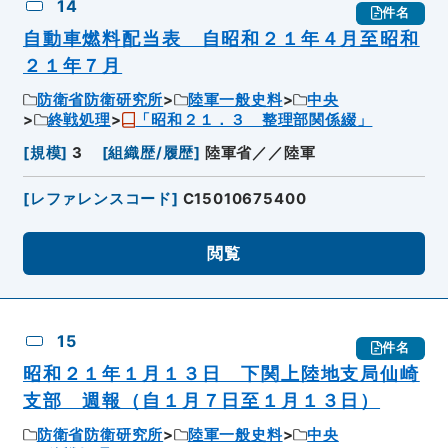
14
件名
自動車燃料配当表 自昭和２１年４月至昭和
２１年７月
防衛省防衛研究所
陸軍一般史料
中央
終戦処理
「昭和２１．３ 整理部関係綴」
[
規模
]
3
[
組織歴/履歴
]
陸軍省／／陸軍
[
レファレンスコード
]
C15010675400
閲覧
15
件名
昭和２１年１月１３日 下関上陸地支局仙崎
支部 週報（自１月７日至１月１３日）
防衛省防衛研究所
陸軍一般史料
中央