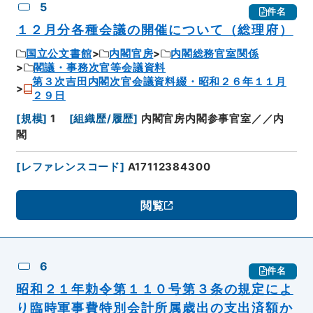
5
件名
１２月分各種会議の開催について（総理府）
国立公文書館
内閣官房
内閣総務官室関係
閣議・事務次官等会議資料
第３次吉田内閣次官会議資料綴・昭和２６年１１月
２９日
[
規模
]
1
[
組織歴/履歴
]
内閣官房内閣参事官室／／内
閣
[
レファレンスコード
]
A17112384300
閲覧
6
件名
昭和２１年勅令第１１０号第３条の規定によ
り臨時軍事費特別会計所属歳出の支出済額か