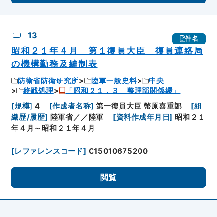
13
件名
昭和２１年４月 第１復員大臣 復員連絡局
の機構勤務及編制表
防衛省防衛研究所
陸軍一般史料
中央
終戦処理
「昭和２１．３ 整理部関係綴」
[
規模
]
4
[
作成者名称
]
第一復員大臣 幣原喜重郞
[
組
織歴/履歴
]
陸軍省／／陸軍
[
資料作成年月日
]
昭和２１
年４月～昭和２１年４月
[
レファレンスコード
]
C15010675200
閲覧