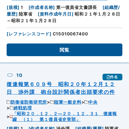
[
規模
]
1
[
作成者名称
]
第一復員省文書課長
[
組織歴/
履歴
]
陸軍省
[
資料作成年月日
]
昭和２１年１月２８日
～昭和２１年１月２８日
[
レファレンスコード
]
C15010067400
閲覧
10
件名
復連報第６０９号 昭和２０年１２月１２
日 渉外課 砲台設計関係者出頭要求の件
防衛省防衛研究所
陸軍一般史料
中央
終戦処理
「昭和２０．１２．２―２０．１２．３１ 復連報
綴 （１） 第１復員省史実部」
[
規模
]
1
[
作成者名称
]
渉外課
[
組織歴/履歴
]
陸軍省