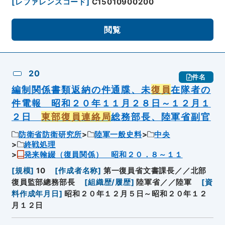
[
レファレンスコード
]
C15010900200
閲覧
20
件名
編制関係書類返納の件通牒、未
復員
在隊者の
件電報 昭和２０年１１月２８日～１２月１
２日
東部復員連絡局
総務部長、陸軍省副官
防衛省防衛研究所
陸軍一般史料
中央
終戦処理
発来翰綴（復員関係） 昭和２０．８～１１
[
規模
]
10
[
作成者名称
]
第一復員省文書課長／／北部
復員監部總務部長
[
組織歴/履歴
]
陸軍省／／陸軍
[
資
料作成年月日
]
昭和２０年１２月５日～昭和２０年１２
月１２日