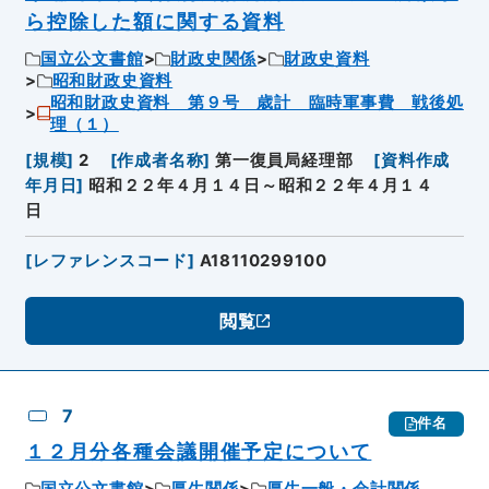
ら控除した額に関する資料
国立公文書館
財政史関係
財政史資料
昭和財政史資料
昭和財政史資料 第９号 歳計 臨時軍事費 戦後処
理（１）
[
規模
]
2
[
作成者名称
]
第一復員局経理部
[
資料作成
年月日
]
昭和２２年４月１４日～昭和２２年４月１４
日
[
レファレンスコード
]
A18110299100
閲覧
7
件名
１２月分各種会議開催予定について