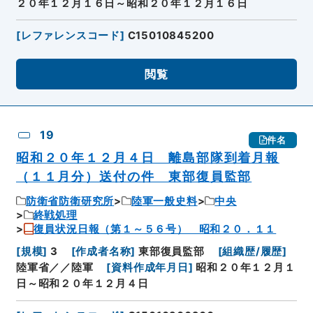
２０年１２月１６日～昭和２０年１２月１６日
[
レファレンスコード
]
C15010845200
閲覧
19
件名
昭和２０年１２月４日 離島部隊到着月報
（１１月分）送付の件 東部復員監部
防衛省防衛研究所
陸軍一般史料
中央
終戦処理
復員状況日報（第１～５６号） 昭和２０．１１
[
規模
]
3
[
作成者名称
]
東部復員監部
[
組織歴/履歴
]
陸軍省／／陸軍
[
資料作成年月日
]
昭和２０年１２月１
日～昭和２０年１２月４日