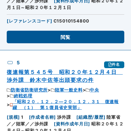
／／陸軍／／渉外課
[
資料作成年月日
]
昭和２０年１２
月１日～昭和２０年１２月１日
[
レファレンスコード
]
C15010154800
閲覧
5
件名
復連報第５４５号 昭和２０年１２月４日
渉外課 鈴木中佐等出頭要求の件
防衛省防衛研究所
陸軍一般史料
中央
終戦処理
「昭和２０．１２．２―２０．１２．３１ 復連報
綴 （１） 第１復員省史実部」
[
規模
]
1
[
作成者名称
]
渉外課
[
組織歴/履歴
]
陸軍省
／／陸軍／／渉外課
[
資料作成年月日
]
昭和２０年１２
月４日～昭和２０年１２月４日