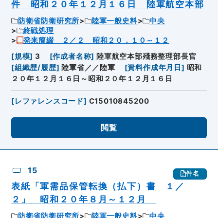
件 昭和２０年１２月１６日 陸軍航空本部
防衛省防衛研究所
陸軍一般史料
中央
終戦処理
発来簡綴 ２／２ 昭和２０．１０～１２
[
規模
]
3
[
作成者名称
]
陸軍航空本部殘務整理部長官
[
組織歴/履歴
]
陸軍省／／陸軍
[
資料作成年月日
]
昭和
２０年１２月１６日～昭和２０年１２月１６日
[
レファレンスコード
]
C15010845200
閲覧
15
件名
表紙「軍需品保管転換（払下）書 １／
２」 昭和２０年８月～１２月
防衛省防衛研究所
陸軍一般史料
中央