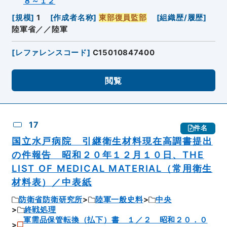
８～１２
[
規模
]
1
[
作成者名称
]
東部復員監部
[
組織歴/履歴
]
陸軍省／／陸軍
[
レファレンスコード
]
C15010847400
閲覧
17
件名
国立水戸病院 引継衛生材料現在高調書提出
の件報告 昭和２０年１２月１０日、THE
LIST OF MEDICAL MATERIAL（常用衛生
材料表）／中表紙
防衛省防衛研究所
陸軍一般史料
中央
終戦処理
軍需品保管転換（払下）書 １／２ 昭和２０．０