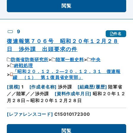
閲覧
9
件名
復連報第７０６号 昭和２０年１２月２８
日 渉外課 出頭要求の件
防衛省防衛研究所
陸軍一般史料
中央
終戦処理
「昭和２０．１２．２―２０．１２．３１ 復連報
綴 （１） 第１復員省史実部」
[
規模
]
1
[
作成者名称
]
渉外課
[
組織歴/履歴
]
陸軍省
／／陸軍／／渉外課
[
資料作成年月日
]
昭和２０年１２
月２８日～昭和２０年１２月２８日
[
レファレンスコード
]
C15010172300
閲覧