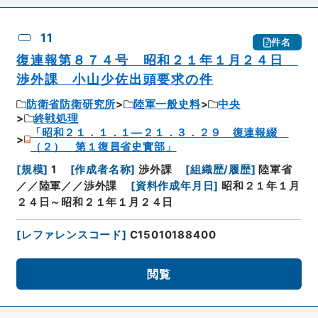
11
件名
復連報第８７４号 昭和２１年１月２４日
渉外課 小山少佐出頭要求の件
防衛省防衛研究所
陸軍一般史料
中央
終戦処理
「昭和２１．１．１―２１．３．２９ 復連報綴
（２） 第１復員省史實部」
[
規模
]
1
[
作成者名称
]
渉外課
[
組織歴/履歴
]
陸軍省
／／陸軍／／渉外課
[
資料作成年月日
]
昭和２１年１月
２４日～昭和２１年１月２４日
[
レファレンスコード
]
C15010188400
閲覧