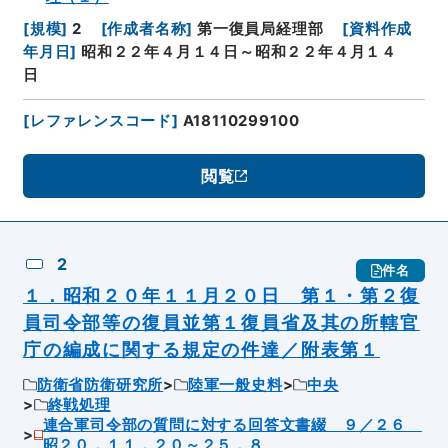
[
規模
]
2
[
作成者名称
]
第一復員局経理部
[
資料作成
年月日
]
昭和２２年４月１４日～昭和２２年４月１４
日
[
レファレンスコード
]
A18110299100
閲覧
2
件名
１．昭和２０年１１月２０日 第１・第２復
員司令部等の復員並第１復員省及其の所轄官
庁の編成に関する規定の件達／附表第１
防衛省防衛研究所
陸軍一般史料
中央
終戦処理
連合軍司令部の質問に対する回答文書綴 ９／２６
昭２０．１１．２０～２５．８