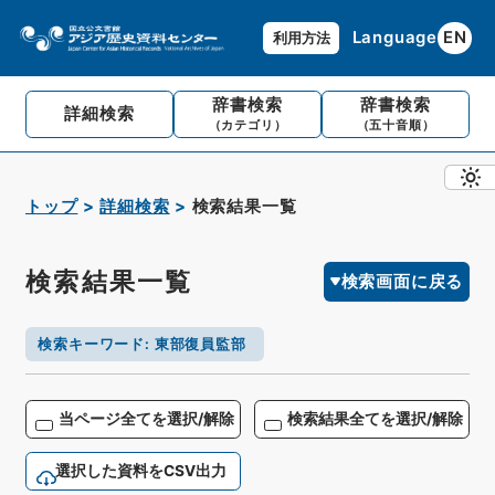
Language
EN
利用方法
辞書検索
辞書検索
詳細検索
（カテゴリ）
（五十音順）
トップ
詳細検索
検索結果一覧
検索結果一覧
検索画面に戻る
検索キーワード
:
東部復員監部
当ページ全てを選択/解除
検索結果全てを選択/解除
選択した資料をCSV出力