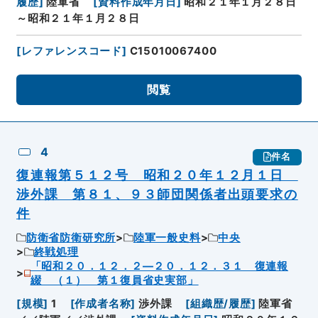
履歴
]
陸軍省
[
資料作成年月日
]
昭和２１年１月２８日
～昭和２１年１月２８日
[
レファレンスコード
]
C15010067400
閲覧
4
件名
復連報第５１２号 昭和２０年１２月１日
渉外課 第８１、９３師団関係者出頭要求の
件
防衛省防衛研究所
陸軍一般史料
中央
終戦処理
「昭和２０．１２．２―２０．１２．３１ 復連報
綴 （１） 第１復員省史実部」
[
規模
]
1
[
作成者名称
]
渉外課
[
組織歴/履歴
]
陸軍省