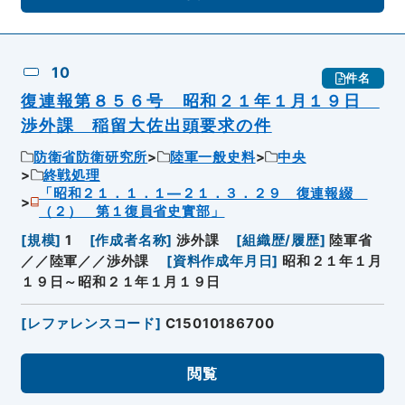
10
件名
復連報第８５６号 昭和２１年１月１９日
渉外課 稲留大佐出頭要求の件
防衛省防衛研究所
陸軍一般史料
中央
終戦処理
「昭和２１．１．１―２１．３．２９ 復連報綴
（２） 第１復員省史實部」
[
規模
]
1
[
作成者名称
]
渉外課
[
組織歴/履歴
]
陸軍省
／／陸軍／／渉外課
[
資料作成年月日
]
昭和２１年１月
１９日～昭和２１年１月１９日
[
レファレンスコード
]
C15010186700
閲覧