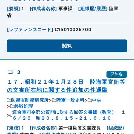
[
規模
]
1
[
作成者名称
]
軍事課
[
組織歴/履歴
]
陸軍
省
[
レファレンスコード
]
C15010025700
閲覧
3
件名
１７．昭和２１年１月２８日 陸海軍官衙等
の文書所在地に関する件追加の件通牒
防衛省防衛研究所
陸軍一般史料
中央
終戦処理
連合軍司令部の質問に対する回答文書綴（教育） １
６／２６ 昭２０．８．１５～２１．６．１０
[
規模
]
1
[
作成者名称
]
第一復員省文書課長
[
組織歴/