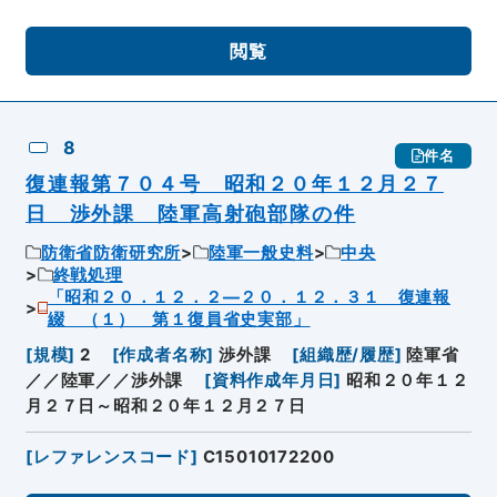
閲覧
8
件名
復連報第７０４号 昭和２０年１２月２７
日 渉外課 陸軍高射砲部隊の件
防衛省防衛研究所
陸軍一般史料
中央
終戦処理
「昭和２０．１２．２―２０．１２．３１ 復連報
綴 （１） 第１復員省史実部」
[
規模
]
2
[
作成者名称
]
渉外課
[
組織歴/履歴
]
陸軍省
／／陸軍／／渉外課
[
資料作成年月日
]
昭和２０年１２
月２７日～昭和２０年１２月２７日
[
レファレンスコード
]
C15010172200