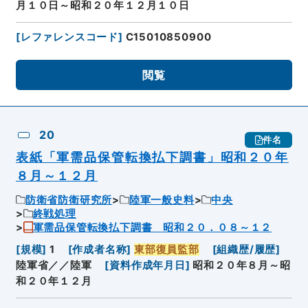
月１０日～昭和２０年１２月１０日
[
レファレンスコード
]
C15010850900
閲覧
20
件名
表紙「軍需品保管転換払下調書」昭和２０年
８月～１２月
防衛省防衛研究所
陸軍一般史料
中央
終戦処理
軍需品保管転換払下調書 昭和２０．０８～１２
[
規模
]
1
[
作成者名称
]
東部復員監部
[
組織歴/履歴
]
陸軍省／／陸軍
[
資料作成年月日
]
昭和２０年８月～昭
和２０年１２月