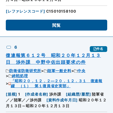
[
レファレンスコード
]
C15010158100
閲覧
6
件名
復連報第６１２号 昭和２０年１２月１３
日 渉外課 中野中佐出頭要求の件
防衛省防衛研究所
陸軍一般史料
中央
終戦処理
「昭和２０．１２．２―２０．１２．３１ 復連報
綴 （１） 第１復員省史実部」
[
規模
]
1
[
作成者名称
]
渉外課
[
組織歴/履歴
]
陸軍省
／／陸軍／／渉外課
[
資料作成年月日
]
昭和２０年１２
月１３日～昭和２０年１２月１３日