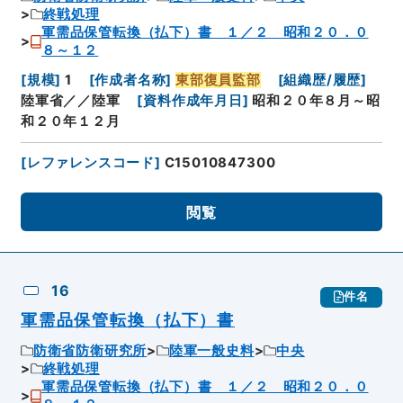
終戦処理
軍需品保管転換（払下）書 １／２ 昭和２０．０
８～１２
[
規模
]
1
[
作成者名称
]
東部復員監部
[
組織歴/履歴
]
陸軍省／／陸軍
[
資料作成年月日
]
昭和２０年８月～昭
和２０年１２月
[
レファレンスコード
]
C15010847300
閲覧
16
件名
軍需品保管転換（払下）書
防衛省防衛研究所
陸軍一般史料
中央
終戦処理
軍需品保管転換（払下）書 １／２ 昭和２０．０