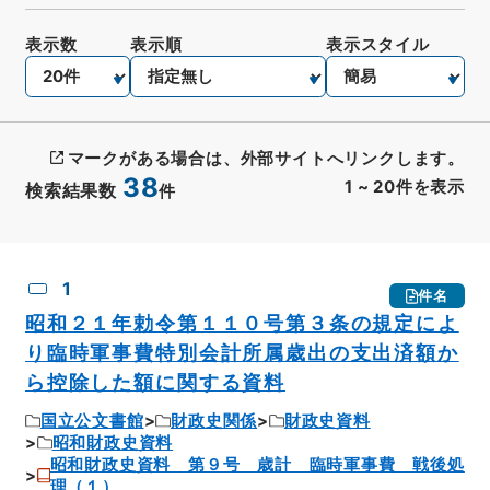
表示数
表示順
表示スタイル
マークがある場合は、外部サイトへリンクします。
38
1
~
20
件を表示
検索結果数
件
CSV出力
No.
概要情報
画像等
1
件名
昭和２１年勅令第１１０号第３条の規定によ
り臨時軍事費特別会計所属歳出の支出済額か
ら控除した額に関する資料
国立公文書館
財政史関係
財政史資料
昭和財政史資料
昭和財政史資料 第９号 歳計 臨時軍事費 戦後処
理（１）