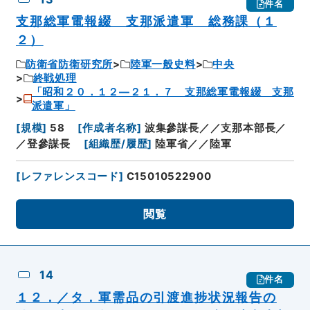
件名
支那総軍電報綴 支那派遣軍 総務課（１
２）
防衛省防衛研究所
陸軍一般史料
中央
終戦処理
「昭和２０．１２―２１．７ 支那総軍電報綴 支那
派遣軍」
[
規模
]
58
[
作成者名称
]
波集參謀長／／支那本部長／
／登參謀長
[
組織歴/履歴
]
陸軍省／／陸軍
[
レファレンスコード
]
C15010522900
閲覧
14
件名
１２．／タ．軍需品の引渡進捗状況報告の