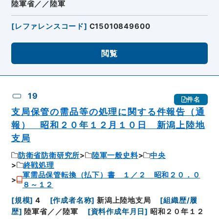
陸軍省／／陸軍
[
レファレンスコード
]
C15010849600
閲覧
19
件名
支局保管の需品等の処理に関する件報告（通
報） 昭和２０年１２月１０日 新潟上陸地
支局
防衛省防衛研究所
陸軍一般史料
中央
終戦処理
軍需品保管転換（払下）書 １／２ 昭和２０．０
８～１２
[
規模
]
4
[
作成者名称
]
新潟上陸地支局
[
組織歴/履
歴
]
陸軍省／／陸軍
[
資料作成年月日
]
昭和２０年１２