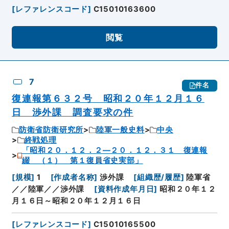
[
レファレンスコード
]
C15010163600
閲覧
7
件名
復連報第６３２号 昭和２０年１２月１６
日 渉外課 調査要求の件
防衛省防衛研究所
陸軍一般史料
中央
終戦処理
「昭和２０．１２．２―２０．１２．３１ 復連報
綴 （１） 第１復員省史実部」
[
規模
]
1
[
作成者名称
]
渉外課
[
組織歴/履歴
]
陸軍省
／／陸軍／／渉外課
[
資料作成年月日
]
昭和２０年１２
月１６日～昭和２０年１２月１６日
[
レファレンスコード
]
C15010165500