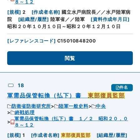
８～１２
[
規模
]
2
[
作成者名称
]
國立水戸病院長／／水戸陸軍病
院
[
組織歴/履歴
]
陸軍省／／陸軍
[
資料作成年月日
]
昭和２０年１０月１０日～昭和２０年１２月１０日
[
レファレンスコード
]
C15010848200
閲覧
18
件名
軍需品保管転換（払下）書
東部復員監部
防衛省防衛研究所
陸軍一般史料
中央
終戦処理
軍需品保管転換（払下）書 １／２ 昭和２０．０
８～１２
[
規模
]
1
[
作成者名称
]
東部復員監部
[
組織歴/履歴
]