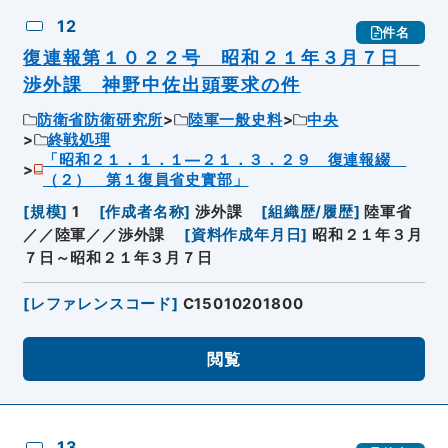
12
件名
復連報第１０２２号 昭和２１年３月７日
渉外課 神野中佐出頭要求の件
防衛省防衛研究所
陸軍一般史料
中央
終戦処理
「昭和２１．１．１―２１．３．２９ 復連報綴
（２） 第１復員省史實部」
[
規模
]
1
[
作成者名称
]
渉外課
[
組織歴/履歴
]
陸軍省
／／陸軍／／渉外課
[
資料作成年月日
]
昭和２１年３月
７日～昭和２１年３月７日
[
レファレンスコード
]
C15010201800
閲覧
13