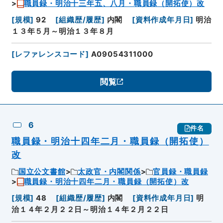
職員録・明治十三年五、八月・職員録（開拓使）改
[
規模
]
92
[
組織歴/履歴
]
内閣
[
資料作成年月日
]
明治
１３年５月～明治１３年８月
[
レファレンスコード
]
A09054311000
閲覧
6
件名
職員録・明治十四年二月・職員録（開拓使）
改
国立公文書館
太政官・内閣関係
官員録・職員録
職員録・明治十四年二月・職員録（開拓使）改
[
規模
]
48
[
組織歴/履歴
]
内閣
[
資料作成年月日
]
明
治１４年２月２２日～明治１４年２月２２日