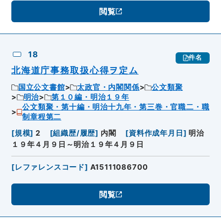
閲覧
18
件名
北海道庁事務取扱心得ヲ定ム
国立公文書館
太政官・内閣関係
公文類聚
明治
第１０編・明治１９年
公文類聚・第十編・明治十九年・第三巻・官職二・職
制章程第二
[
規模
]
2
[
組織歴/履歴
]
内閣
[
資料作成年月日
]
明治
１９年４月９日～明治１９年４月９日
[
レファレンスコード
]
A15111086700
閲覧