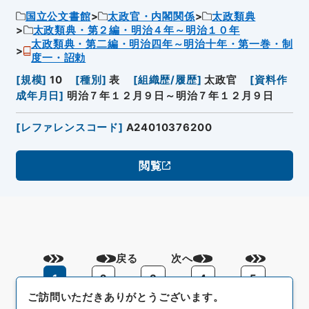
国立公文書館
太政官・内閣関係
太政類典
太政類典・第２編・明治４年～明治１０年
太政類典・第二編・明治四年～明治十年・第一巻・制
度一・詔勅
[
規模
]
10
[
種別
]
表
[
組織歴/履歴
]
太政官
[
資料作
成年月日
]
明治７年１２月９日～明治７年１２月９日
[
レファレンスコード
]
A24010376200
閲覧
戻る
次へ
1
2
3
4
5
ご訪問いただきありがとうございます。