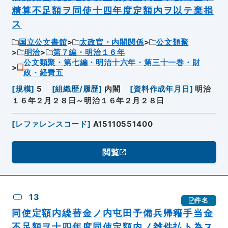
精算不足額ヲ同使十四年度定額内ヲ以テ棄捐
ス
国立公文書館
太政官・内閣関係
公文類聚
明治
第７編・明治１６年
公文類聚・第七編・明治十六年・第三十一巻・財
政・経費五
[
規模
]
5
[
組織歴/履歴
]
内閣
[
資料作成年月日
]
明治
１６年２月２８日～明治１６年２月２８日
[
レファレンスコード
]
A15110551400
閲覧
13
件名
同使定額内繰替金ノ内屯田予備兵帰籍手当金
不足額ヲ十四年度同使定額内ノ雑件払ト為ス