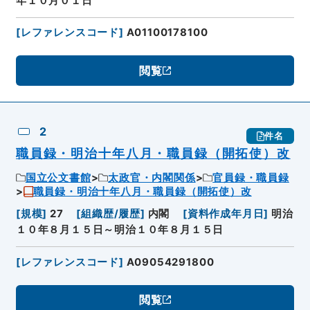
年１０月０１日
[
レファレンスコード
]
A01100178100
閲覧
2
件名
職員録・明治十年八月・職員録（開拓使）改
国立公文書館
太政官・内閣関係
官員録・職員録
職員録・明治十年八月・職員録（開拓使）改
[
規模
]
27
[
組織歴/履歴
]
内閣
[
資料作成年月日
]
明治
１０年８月１５日～明治１０年８月１５日
[
レファレンスコード
]
A09054291800
閲覧