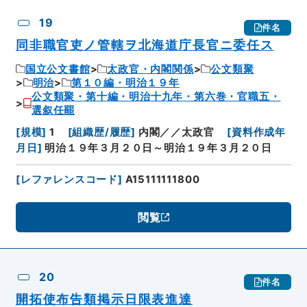
19
件名
同非職官吏ノ管轄ヲ北海道庁長官ニ委任ス
国立公文書館
太政官・内閣関係
公文類聚
明治
第１０編・明治１９年
公文類聚・第十編・明治十九年・第六巻・官職五・
選叙任罷
[
規模
]
1
[
組織歴/履歴
]
内閣／／太政官
[
資料作成年
月日
]
明治１９年３月２０日～明治１９年３月２０日
[
レファレンスコード
]
A15111111800
閲覧
20
件名
開拓使布告類掲示日限表進達