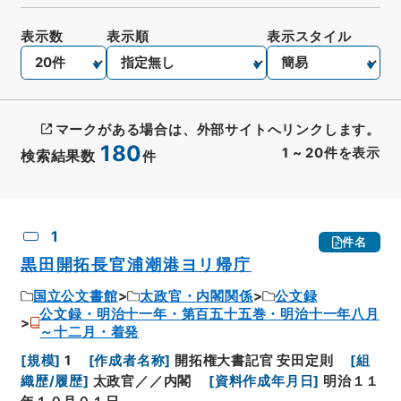
表示数
表示順
表示スタイル
マークがある場合は、外部サイトへリンクします。
180
1
~
20
件を表示
検索結果数
件
CSV出力
No.
概要情報
画像等
1
件名
黒田開拓長官浦潮港ヨリ帰庁
国立公文書館
太政官・内閣関係
公文録
公文録・明治十一年・第百五十五巻・明治十一年八月
～十二月・着発
[
規模
]
1
[
作成者名称
]
開拓権大書記官 安田定則
[
組
織歴/履歴
]
太政官／／内閣
[
資料作成年月日
]
明治１１