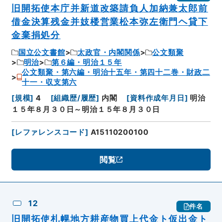
旧開拓使本庁并新道改築請負人加納兼太郎前
借金決算残金并妓楼営業松本弥左衛門ヘ貸下
金棄捐処分
国立公文書館
太政官・内閣関係
公文類聚
明治
第６編・明治１５年
公文類聚・第六編・明治十五年・第四十二巻・財政二
十一・収支第六
[
規模
]
4
[
組織歴/履歴
]
内閣
[
資料作成年月日
]
明治
１５年８月３０日～明治１５年８月３０日
[
レファレンスコード
]
A15110200100
閲覧
12
件名
旧開拓使札幌地方耕産物買上代金ト仮出金ト