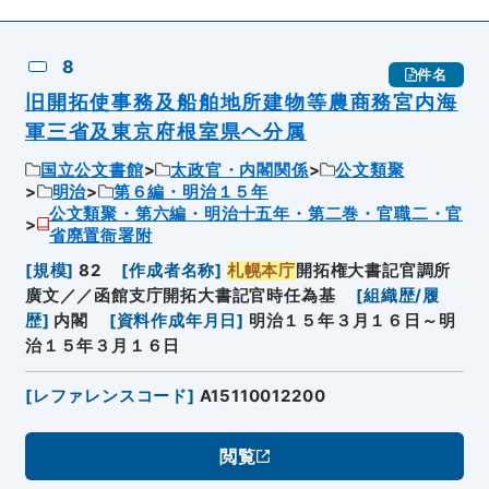
8
件名
旧開拓使事務及船舶地所建物等農商務宮内海
軍三省及東京府根室県ヘ分属
国立公文書館
太政官・内閣関係
公文類聚
明治
第６編・明治１５年
公文類聚・第六編・明治十五年・第二巻・官職二・官
省廃置衙署附
[
規模
]
82
[
作成者名称
]
札幌本庁
開拓権大書記官調所
廣文／／函館支庁開拓大書記官時任為基
[
組織歴/履
歴
]
内閣
[
資料作成年月日
]
明治１５年３月１６日～明
治１５年３月１６日
[
レファレンスコード
]
A15110012200
閲覧