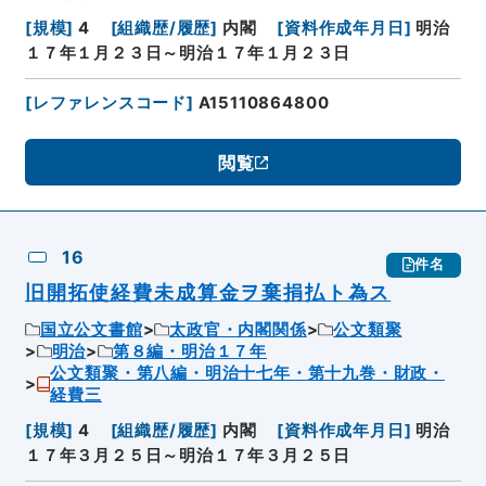
[
規模
]
4
[
組織歴/履歴
]
内閣
[
資料作成年月日
]
明治
１７年１月２３日～明治１７年１月２３日
[
レファレンスコード
]
A15110864800
閲覧
16
件名
旧開拓使経費未成算金ヲ棄捐払ト為ス
国立公文書館
太政官・内閣関係
公文類聚
明治
第８編・明治１７年
公文類聚・第八編・明治十七年・第十九巻・財政・
経費三
[
規模
]
4
[
組織歴/履歴
]
内閣
[
資料作成年月日
]
明治
１７年３月２５日～明治１７年３月２５日