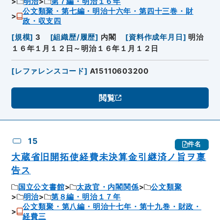
明治
第７編・明治１６年
公文類聚・第七編・明治十六年・第四十三巻・財
政・収支四
[
規模
]
3
[
組織歴/履歴
]
内閣
[
資料作成年月日
]
明治
１６年１月１２日～明治１６年１月１２日
[
レファレンスコード
]
A15110603200
閲覧
15
件名
大蔵省旧開拓使経費未決算金引継済ノ旨ヲ稟
告ス
国立公文書館
太政官・内閣関係
公文類聚
明治
第８編・明治１７年
公文類聚・第八編・明治十七年・第十九巻・財政・
経費三