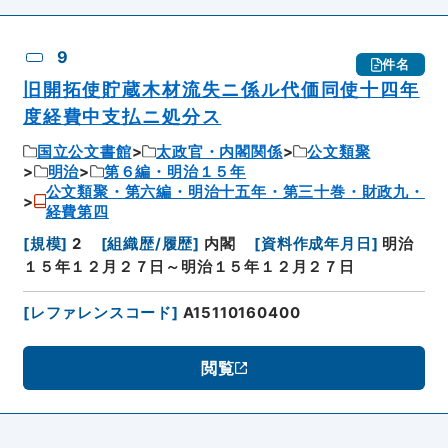
9
件名
旧開拓使貯蔵木材流失ニ係ル代価同使十四年
度経費中支払ニ処分ス
国立公文書館
太政官・内閣関係
公文類聚
明治
第６編・明治１５年
公文類聚・第六編・明治十五年・第三十巻・財政九・
経費第四
[
規模
]
2
[
組織歴/履歴
]
内閣
[
資料作成年月日
]
明治
１５年１２月２７日～明治１５年１２月２７日
[
レファレンスコード
]
A15110160400
閲覧