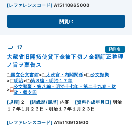
[
レファレンスコード
]
A15110865000
閲覧
17
件名
大蔵省旧開拓使貸下金被下切ノ金額訂正整理
ノ旨ヲ稟告ス
国立公文書館
太政官・内閣関係
公文類聚
明治
第８編・明治１７年
公文類聚・第八編・明治十七年・第二十九巻・財
政・収支四
[
規模
]
2
[
組織歴/履歴
]
内閣
[
資料作成年月日
]
明治
１７年１月２３日～明治１７年１月２３日
[
レファレンスコード
]
A15110913900