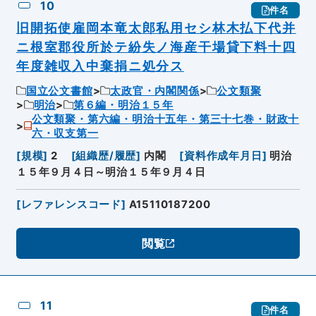
10
件名
旧開拓使雇岡本竜太郎私用セシ林木払下代并
ニ根室郡役所於テ紛失ノ海産干場貸下料十四
年度雑収入中棄捐ニ処分ス
国立公文書館
太政官・内閣関係
公文類聚
明治
第６編・明治１５年
公文類聚・第六編・明治十五年・第三十七巻・財政十
六・収支第一
[
規模
]
2
[
組織歴/履歴
]
内閣
[
資料作成年月日
]
明治
１５年９月４日～明治１５年９月４日
[
レファレンスコード
]
A15110187200
閲覧
11
件名