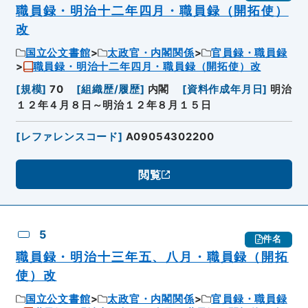
職員録・明治十二年四月・職員録（開拓使）
改
国立公文書館
太政官・内閣関係
官員録・職員録
職員録・明治十二年四月・職員録（開拓使）改
[
規模
]
70
[
組織歴/履歴
]
内閣
[
資料作成年月日
]
明治
１２年４月８日～明治１２年８月１５日
[
レファレンスコード
]
A09054302200
閲覧
5
件名
職員録・明治十三年五、八月・職員録（開拓
使）改
国立公文書館
太政官・内閣関係
官員録・職員録