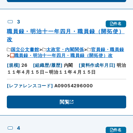
3
件名
職員録・明治十一年四月・職員録（開拓使）
改
国立公文書館
太政官・内閣関係
官員録・職員録
職員録・明治十一年四月・職員録（開拓使）改
[
規模
]
26
[
組織歴/履歴
]
内閣
[
資料作成年月日
]
明治
１１年４月１５日～明治１１年４月１５日
[
レファレンスコード
]
A09054296000
閲覧
4
件名