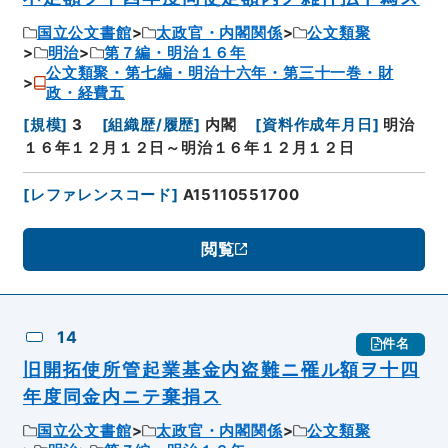
国立公文書館
太政官・内閣関係
公文類聚
明治
第７編・明治１６年
公文類聚・第七編・明治十六年・第三十一巻・財
政・経費五
[
規模
]
3
[
組織歴/履歴
]
内閣
[
資料作成年月日
]
明治
１６年１２月１２日～明治１６年１２月１２日
[
レファレンスコード
]
A15110551700
閲覧
14
件名
旧開拓使所管起業基金内盗難ニ罹ル額ヲ十四
年度同金内ニテ棄捐ス
国立公文書館
太政官・内閣関係
公文類聚