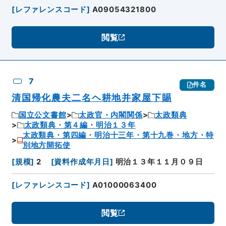
[
レファレンスコード
]
A09054321800
閲覧
7
件名
清国帰化農夫二名ヘ耕地并家屋下賜
国立公文書館
太政官・内閣関係
太政類典
太政類典・第４編・明治１３年
太政類典・第四編・明治十三年・第十九巻・地方・特
別地方開拓使
[
規模
]
2
[
資料作成年月日
]
明治１３年１１月０９日
[
レファレンスコード
]
A01000063400
閲覧