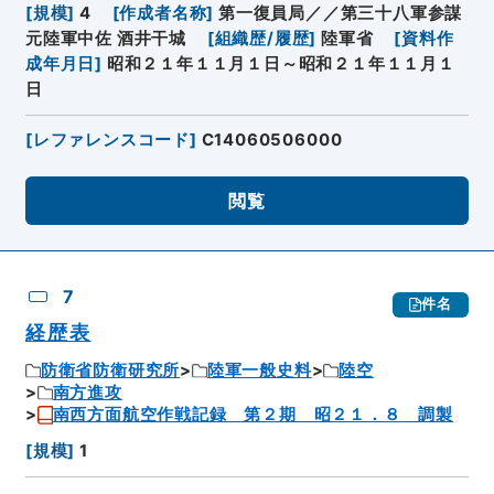
[
規模
]
4
[
作成者名称
]
第一復員局／／第三十八軍参謀
元陸軍中佐 酒井干城
[
組織歴/履歴
]
陸軍省
[
資料作
成年月日
]
昭和２１年１１月１日～昭和２１年１１月１
日
[
レファレンスコード
]
C14060506000
閲覧
7
件名
経歴表
防衛省防衛研究所
陸軍一般史料
陸空
南方進攻
南西方面航空作戦記録 第２期 昭２１．８ 調製
[
規模
]
1