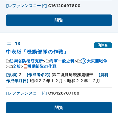
[
レファレンスコード
]
C16120497800
閲覧
13
件名
中表紙「機動部隊の作戦」
防衛省防衛研究所
海軍一般史料
③大東亜戦争
全般
機動部隊の作戦
[
規模
]
2
[
作成者名称
]
第二復員局殘務處理部
[
資料
作成年月日
]
昭和２２年１２月～昭和２２年１２月
[
レファレンスコード
]
C16120707100
閲覧