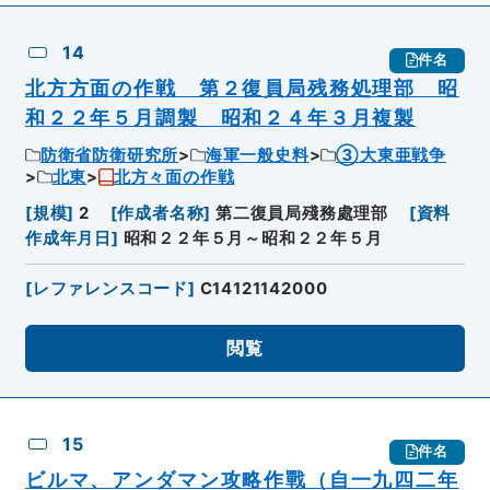
14
件名
北方方面の作戦 第２復員局残務処理部 昭
和２２年５月調製 昭和２４年３月複製
防衛省防衛研究所
海軍一般史料
③大東亜戦争
北東
北方々面の作戦
[
規模
]
2
[
作成者名称
]
第二復員局殘務處理部
[
資料
作成年月日
]
昭和２２年５月～昭和２２年５月
[
レファレンスコード
]
C14121142000
閲覧
15
件名
ビルマ、アンダマン攻略作戰（自一九四二年