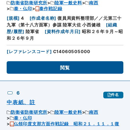
防衛省防衛研究所
陸軍一般史料
南西
泰・仏印
泰作戦記録
[
規模
]
4
[
作成者名称
]
復員局資料整理部／／元第三十
九軍（第十八方面軍）参謀 陸軍大佐 小西健雄
[
組織
歴/履歴
]
陸軍省
[
資料作成年月日
]
昭和２６年９月～昭
和２６年９月
[
レファレンスコード
]
C14060505000
閲覧
6
件名
中表紙、註
防衛省防衛研究所
陸軍一般史料
南西
泰・仏印
仏領印度支那方面作戦記録 昭和２１．１１．１復