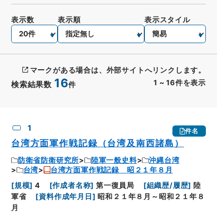
表示数
表示順
表示スタイル
マークがある場合は、外部サイトへリンクします。
16
1
~
16
件を表示
検索結果数
件
CSV出力
No.
概要情報
画像等
1
件名
台湾方面軍作戦記録（台湾及南西諸島）
防衛省防衛研究所
陸軍一般史料
沖縄台湾
台湾
台湾方面軍作戦記録 昭２１年８月
[
規模
]
4
[
作成者名称
]
第一復員局
[
組織歴/履歴
]
陸
軍省
[
資料作成年月日
]
昭和２１年８月～昭和２１年８
月