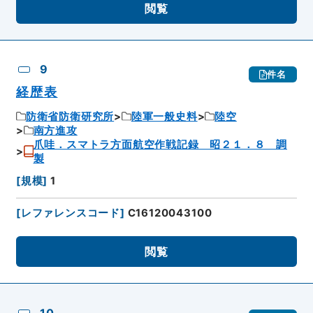
閲覧
9
件名
経歴表
防衛省防衛研究所
陸軍一般史料
陸空
南方進攻
爪哇．スマトラ方面航空作戦記録 昭２１．８ 調
製
[
規模
]
1
[
レファレンスコード
]
C16120043100
閲覧
10