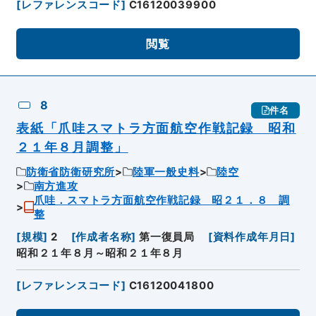
[
レファレンスコード
]
C16120039900
閲覧
8
件名
表紙「爪哇スマトラ方面航空作戦記録 昭和
２１年８月調整」
防衛省防衛研究所
陸軍一般史料
陸空
南方進攻
爪哇．スマトラ方面航空作戦記録 昭２１．８ 調
整
[
規模
]
2
[
作成者名称
]
第一復員局
[
資料作成年月日
]
昭和２１年８月～昭和２１年８月
[
レファレンスコード
]
C16120041800