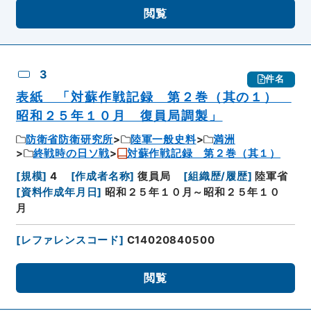
閲覧
3
件名
表紙 「対蘇作戦記録 第２巻（其の１）
昭和２５年１０月 復員局調製」
防衛省防衛研究所
陸軍一般史料
満洲
終戦時の日ソ戦
対蘇作戦記録 第２巻（其１）
[
規模
]
4
[
作成者名称
]
復員局
[
組織歴/履歴
]
陸軍省
[
資料作成年月日
]
昭和２５年１０月～昭和２５年１０
月
[
レファレンスコード
]
C14020840500
閲覧