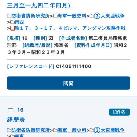
三月至一九四二年四月）
防衛省防衛研究所
海軍一般史料
③大東亜戦争
南西
昭１７、３～１７、４ビルマ、アンダマン攻略作戦
[
規模
]
16
[
種別
]
図
[
作成者名称
]
第二復員局殘務處
理部
[
組織歴/履歴
]
海軍省
[
資料作成年月日
]
昭和２
３年３月～昭和２３年３月
[
レファレンスコード
]
C14061111400
閲覧
16
件名
経歴表
防衛省防衛研究所
海軍一般史料
③大東亜戦争
南東