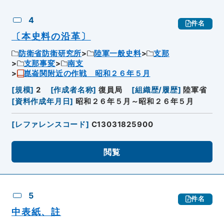
4
件名
〔本史料の沿革〕
防衛省防衛研究所
陸軍一般史料
支那
支那事変
南支
崑崙関附近の作戦 昭和２６年５月
[
規模
]
2
[
作成者名称
]
復員局
[
組織歴/履歴
]
陸軍省
[
資料作成年月日
]
昭和２６年５月～昭和２６年５月
[
レファレンスコード
]
C13031825900
閲覧
5
件名
中表紙、註