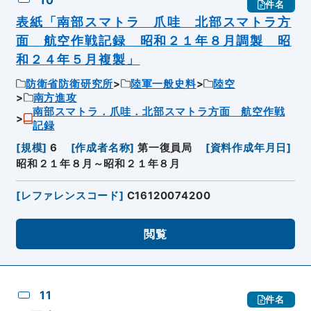
件名
表紙「南部スマトラ 爪哇 北部スマトラ方
面 航空作戦記録 昭和２１年８月調製 昭
和２４年５月複製」
防衛省防衛研究所
陸軍一般史料
陸空
南方進攻
南部スマトラ．爪哇．北部スマトラ方面 航空作戦
記録
[
規模
]
6
[
作成者名称
]
第一復員局
[
資料作成年月日
]
昭和２１年８月～昭和２１年８月
[
レファレンスコード
]
C16120074200
閲覧
11
件名