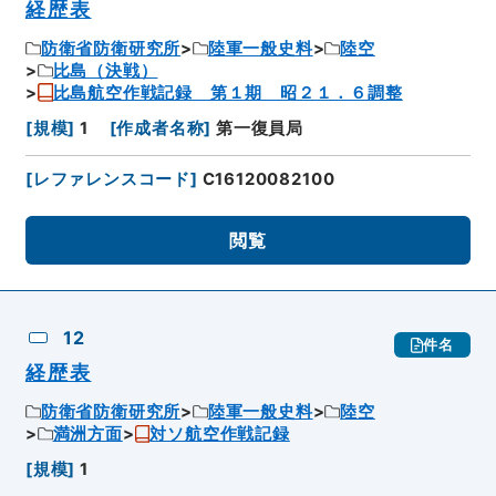
経歴表
防衛省防衛研究所
陸軍一般史料
陸空
比島（決戦）
比島航空作戦記録 第１期 昭２１．６調整
[
規模
]
1
[
作成者名称
]
第一復員局
[
レファレンスコード
]
C16120082100
閲覧
12
件名
経歴表
防衛省防衛研究所
陸軍一般史料
陸空
満洲方面
対ソ航空作戦記録
[
規模
]
1