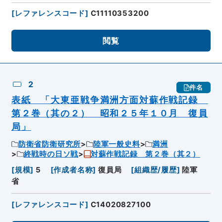
[
レファレンスコード
]
C11110353200
閲覧
2
件名
表紙 「大東亜戦争満洲方面対蘇作戦記録
第２巻（其の２） 昭和２５年１０月 復員
局」
防衛省防衛研究所
陸軍一般史料
満洲
終戦時の日ソ戦
対蘇作戦記録 第２巻（其２）
[
規模
]
5
[
作成者名称
]
復員局
[
組織歴/履歴
]
陸軍
省
[
レファレンスコード
]
C14020827100