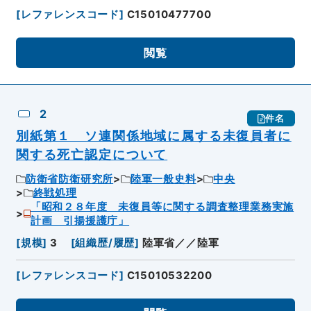
[
レファレンスコード
]
C15010477700
閲覧
2
件名
別紙第１ ソ連関係地域に属する未復員者に
関する死亡認定について
防衛省防衛研究所
陸軍一般史料
中央
終戦処理
「昭和２８年度 未復員等に関する調査整理業務実施
計画 引揚援護庁」
[
規模
]
3
[
組織歴/履歴
]
陸軍省／／陸軍
[
レファレンスコード
]
C15010532200