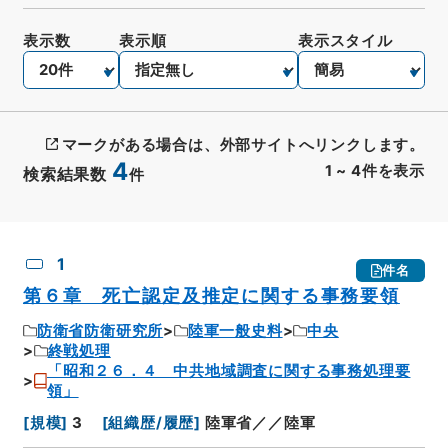
表示数
表示順
表示スタイル
マークがある場合は、外部サイトへリンクします。
4
1
~
4
件を表示
検索結果数
件
CSV出力
No.
概要情報
画像等
1
件名
第６章 死亡認定及推定に関する事務要領
防衛省防衛研究所
陸軍一般史料
中央
終戦処理
「昭和２６．４ 中共地域調査に関する事務処理要
領」
[
規模
]
3
[
組織歴/履歴
]
陸軍省／／陸軍