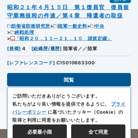
昭和２１年４月１５日 第１復員官 復員留
守業務規程の件達／第４章 帰還者の取扱
防衛省防衛研究所
陸軍一般史料
中央
終戦処理
「昭和２０．１１―２１．１０ 諸規定綴」
[
規模
]
4
[
組織歴/履歴
]
陸軍省／／陸軍
[
レファレンスコード
]
C15010663300
閲覧
ご訪問いただきありがとうございます。
私たちがより良い情報を提供できるように、
プライ
バシーポリシー
に基づいたクッキー（Cookie）の
取得と利用に同意をお願いいたします。
必要最小限
全て同意
All rights reserved/Copyright©