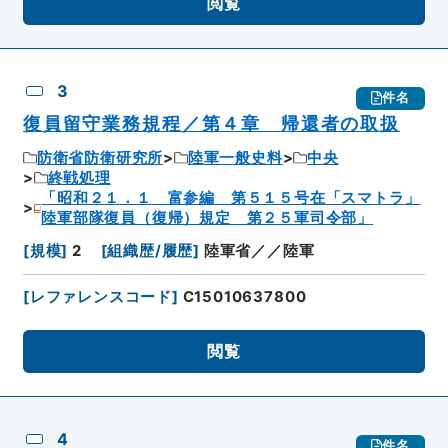
閲覧
3
件名
復員留守業務規程／第４章 帰還者の取扱
防衛省防衛研究所
陸軍一般史料
中央
終戦処理
「昭和２１．１ 富参編 第５１５号在「スマトラ」
陸軍部隊復員（復帰）規定 第２５軍司令部」
[
規模
]
2
[
組織歴/履歴
]
陸軍省／／陸軍
[
レファレンスコード
]
C15010637800
閲覧
4
件名