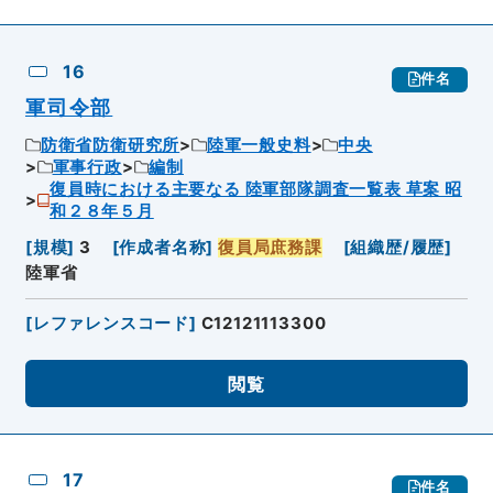
16
件名
軍司令部
防衛省防衛研究所
陸軍一般史料
中央
軍事行政
編制
復員時における主要なる 陸軍部隊調査一覧表 草案 昭
和２８年５月
[
規模
]
3
[
作成者名称
]
復員局庶務課
[
組織歴/履歴
]
陸軍省
[
レファレンスコード
]
C12121113300
閲覧
17
件名