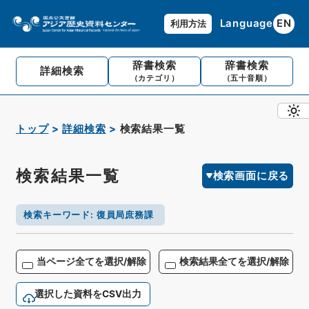
Language
EN
利用方法
辞書検索
辞書検索
詳細検索
（カテゴリ）
（五十音順）
トップ
詳細検索
検索結果一覧
検索結果一覧
検索画面に戻る
検索キーワード
:
復員局庶務課
当ページ全てを選択/解除
検索結果全てを選択/解除
選択した資料をCSV出力