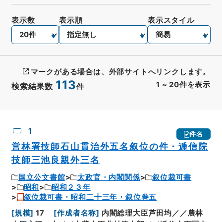
表示数
表示順
表示スタイル
マークがある場合は、外部サイトへリンクします。
113
1
~
20
件を表示
検索結果数
件
CSV出力
No.
概要情報
画像等
1
件名
営林署技師石山貫治外五名叙位の件・逓信院
技師三池良親外三名
国立公文書館
太政官・内閣関係
叙位裁可書
昭和
昭和２３年
叙位裁可書・昭和二十三年・叙位巻五
[
規模
]
17
[
作成者名称
]
内閣総理大臣芦田均／／農林