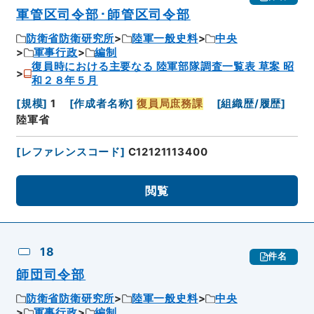
軍管区司令部･師管区司令部
防衛省防衛研究所
陸軍一般史料
中央
軍事行政
編制
復員時における主要なる 陸軍部隊調査一覧表 草案 昭
和２８年５月
[
規模
]
1
[
作成者名称
]
復員局庶務課
[
組織歴/履歴
]
陸軍省
[
レファレンスコード
]
C12121113400
閲覧
18
件名
師団司令部
防衛省防衛研究所
陸軍一般史料
中央
軍事行政
編制