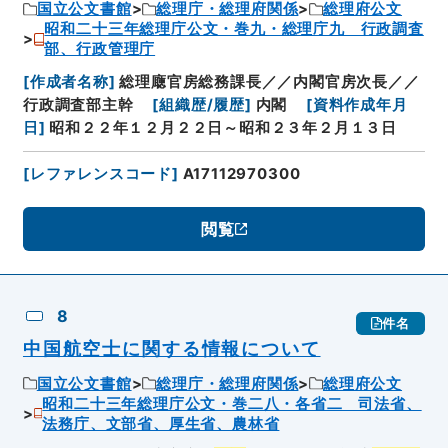
国立公文書館
総理庁・総理府関係
総理府公文
昭和二十三年総理庁公文・巻九・総理庁九 行政調査
部、行政管理庁
[
作成者名称
]
総理廰官房総務課長／／内閣官房次長／／
行政調査部主幹
[
組織歴/履歴
]
内閣
[
資料作成年月
日
]
昭和２２年１２月２２日～昭和２３年２月１３日
[
レファレンスコード
]
A17112970300
閲覧
8
件名
中国航空士に関する情報について
国立公文書館
総理庁・総理府関係
総理府公文
昭和二十三年総理庁公文・巻二八・各省二 司法省、
法務庁、文部省、厚生省、農林省