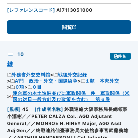
[
レファレンスコード
]
A17113051000
閲覧
10
件名
雑
外務省外交史料館
戦後外交記録
A'門 政治・外交・国際紛争
１類 本邦外交
０項
０目
連合軍の本土進駐並びに軍政関係一件 軍政関係（米
国の対日一般方針及び政策を含む） 第６巻
[
規模
]
45
[
作成者名称
]
終戦連絡大阪事務局長總領事
小瀧彬／／PETER CALZA Col., AGD Adjutant
General／／MONROE N. HINEY Major, AGD Asst
Adj Gen／／終戰連絡仙臺事務局大使館参事官武藤義雄
／／ARTHUR HENDERSON Lt Col, Infantry