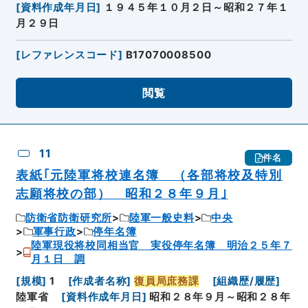
[
資料作成年月日
]
１９４５年１０月２日～昭和２７年１
月２９日
[
レファレンスコード
]
B17070008500
閲覧
11
件名
表紙｢元陸軍将校連名簿 （各部将校及特別
志願将校の部） 昭和２８年９月｣
防衛省防衛研究所
陸軍一般史料
中央
軍事行政
停年名簿
陸軍現役将校同相当官 実役停年名簿 明治２５年７
月１日 調
[
規模
]
1
[
作成者名称
]
復員局庶務課
[
組織歴/履歴
]
陸軍省
[
資料作成年月日
]
昭和２８年９月～昭和２８年