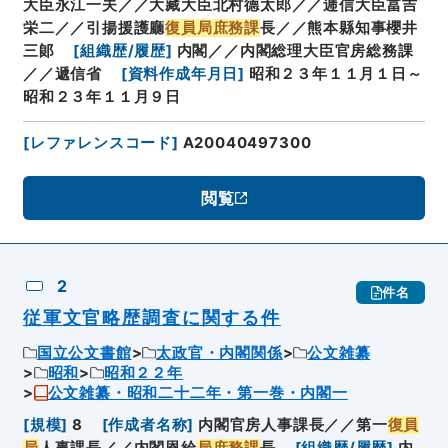
大臣永江一夫／／大藏大臣北村德太郎／／逓信大臣冨吉
栄二／／引揚援護廳
復員局庶務課
長／／熊本縣知事櫻井
三郞
[
組織歴/履歴
]
内閣／／内閣総理大臣官房総務課
／／遞信省
[
資料作成年月日
]
昭和２３年１１月１日～
昭和２３年１１月９日
[
レファレンスコード
]
A20040497300
閲覧
2
件名
従軍文官略歴調査に関する件
国立公文書館
太政官・内閣関係
公文雑纂
昭和
昭和２２年
公文雑纂・昭和二十二年・第一巻・内閣一
[
規模
]
8
[
作成者名称
]
内閣官房人事課長／／第一
復員