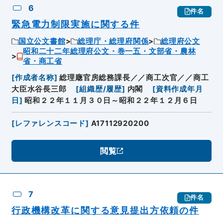
6
件名
緊急電力制限実施に関する件
国立公文書館
総理庁・総理府関係
総理府公文
昭和二十二年総理府公文・巻一五・文部省・農林
省・商工省
[
作成者名称
]
総理廰官房総務課長／／商工次官／／商工
大臣水谷長三郎
[
組織歴/履歴
]
内閣
[
資料作成年月
日
]
昭和２２年１１月３０日～昭和２２年１２月６日
[
レファレンスコード
]
A17112920200
閲覧
7
件名
行政機構改革に関する意見提出方依頼の件