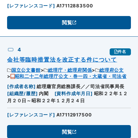
[
レファレンスコード
]
A17112883500
閲覧
4
件名
会社等臨時措置法を改正する件について
国立公文書館
総理庁・総理府関係
総理府公文
昭和二十二年総理庁公文・巻一四・大蔵省・司法省
[
作成者名称
]
総理廰官房総務課長／／司法省民事局長
[
組織歴/履歴
]
内閣
[
資料作成年月日
]
昭和２２年１２
月２０日～昭和２２年１２月２４日
[
レファレンスコード
]
A17112917500
閲覧