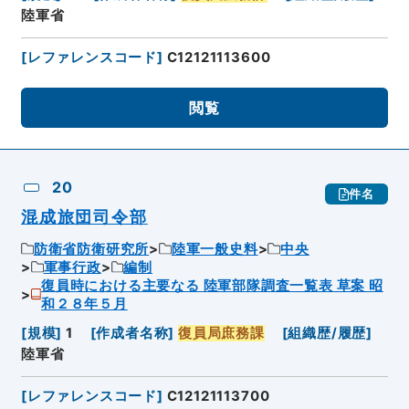
陸軍省
[
レファレンスコード
]
C12121113600
閲覧
20
件名
混成旅団司令部
防衛省防衛研究所
陸軍一般史料
中央
軍事行政
編制
復員時における主要なる 陸軍部隊調査一覧表 草案 昭
和２８年５月
[
規模
]
1
[
作成者名称
]
復員局庶務課
[
組織歴/履歴
]
陸軍省
[
レファレンスコード
]
C12121113700