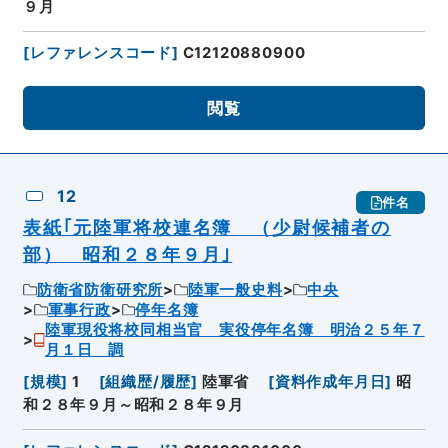
９月
[
レファレンスコード
]
C12120880900
閲覧
12
件名
表紙｢元陸軍将校連名簿 （少尉候補者の
部） 昭和２８年９月｣
防衛省防衛研究所
陸軍一般史料
中央
軍事行政
停年名簿
陸軍現役将校同相当官 実役停年名簿 明治２５年７
月１日 調
[
規模
]
1
[
組織歴/履歴
]
陸軍省
[
資料作成年月日
]
昭
和２８年９月～昭和２８年９月