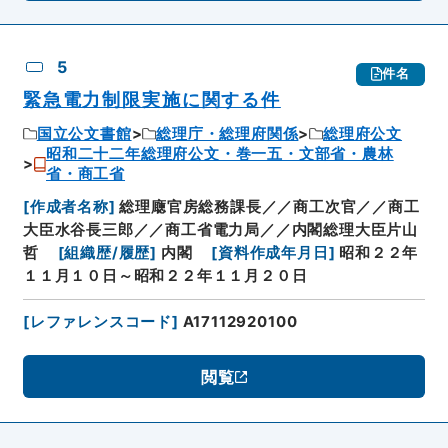
5
件名
緊急電力制限実施に関する件
国立公文書館
総理庁・総理府関係
総理府公文
昭和二十二年総理府公文・巻一五・文部省・農林
省・商工省
[
作成者名称
]
総理廰官房総務課長／／商工次官／／商工
大臣水谷長三郎／／商工省電力局／／内閣総理大臣片山
哲
[
組織歴/履歴
]
内閣
[
資料作成年月日
]
昭和２２年
１１月１０日～昭和２２年１１月２０日
[
レファレンスコード
]
A17112920100
閲覧