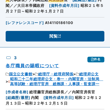
局
人事課長／／内閣恩給
局庶務課
長
[
組織歴/履歴
]
内
閣／／大日本帝國政府
[
資料作成年月日
]
昭和２１年５
月２７日～昭和２２年１月２７日
[
レファレンスコード
]
A14110186100
閲覧
3
件名
各庁職員の賜暇について
国立公文書館
総理庁・総理府関係
総理府公文
昭和二十二年総理府公文・巻一・内閣官房・法制局
高等試験・総理庁官房 総務課・人事課・監査課一
[
作成者名称
]
総理廳官房総務課長／／內閣官房長官
[
組織歴/履歴
]
内閣
[
資料作成年月日
]
昭和２２年１２
月１３日～昭和２２年１２月１５日