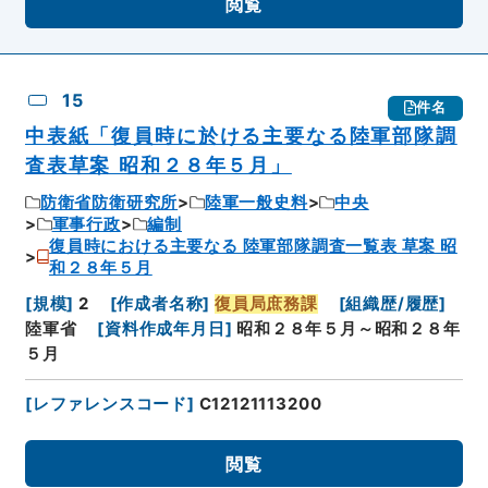
閲覧
15
件名
中表紙「復員時に於ける主要なる陸軍部隊調
査表草案 昭和２８年５月」
防衛省防衛研究所
陸軍一般史料
中央
軍事行政
編制
復員時における主要なる 陸軍部隊調査一覧表 草案 昭
和２８年５月
[
規模
]
2
[
作成者名称
]
復員局庶務課
[
組織歴/履歴
]
陸軍省
[
資料作成年月日
]
昭和２８年５月～昭和２８年
５月
[
レファレンスコード
]
C12121113200
閲覧