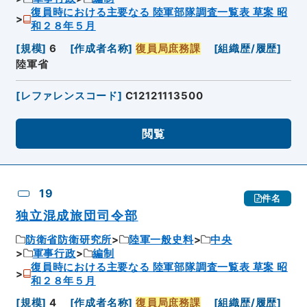
復員時における主要なる 陸軍部隊調査一覧表 草案 昭
和２８年５月
[
規模
]
6
[
作成者名称
]
復員局庶務課
[
組織歴/履歴
]
陸軍省
[
レファレンスコード
]
C12121113500
閲覧
19
件名
独立混成旅団司令部
防衛省防衛研究所
陸軍一般史料
中央
軍事行政
編制
復員時における主要なる 陸軍部隊調査一覧表 草案 昭
和２８年５月
[
規模
]
4
[
作成者名称
]
復員局庶務課
[
組織歴/履歴
]