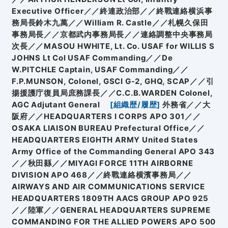
Executive Officer／／終連政治部／／終戰連絡横浜事
務局長鈴木九萬／／William R. Castle／／札幌久保田
事務局長／／京都武内事務局長／／連絡調整中央事務局
次長／／MASOU HWHITE, Lt. Co. USAF for WILLIS S
JOHNS Lt Col USAF Commanding／／De
W.PITCHLE Captain, USAF Commanding／／
F.P.MUNSON, Colonel, GSCI G-2, GHQ, SCAP／／引
揚援護庁復員局庶務課長／／C.C.B.WARDEN Colonel,
AGC Adjutant General
[
組織歴/履歴
]
外務省／／大
阪府／／HEADQUARTERS I CORPS APO 301／／
OSAKA LIAISON BUREAU Prefectural Office／／
HEADQUARTERS EIGHTH ARMY United States
Army Office of the Commanding General APO 343
／／秋田縣／／MIYAGI FORCE 11TH AIRBORNE
DIVISION APO 468／／終戰連絡横濱事務局／／
AIRWAYS AND AIR COMMUNICATIONS SERVICE
HEADQUARTERS 1809TH AACS GROUP APO 925
／／陸軍／／GENERAL HEADQUARTERS SUPREME
COMMANDING FOR THE ALLIED POWERS APO 500