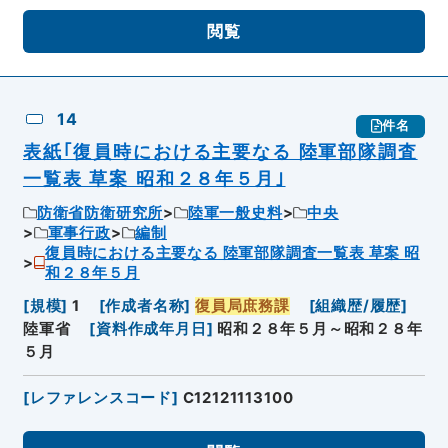
閲覧
14
件名
表紙｢復員時における主要なる 陸軍部隊調査
一覧表 草案 昭和２８年５月｣
防衛省防衛研究所
陸軍一般史料
中央
軍事行政
編制
復員時における主要なる 陸軍部隊調査一覧表 草案 昭
和２８年５月
[
規模
]
1
[
作成者名称
]
復員局庶務課
[
組織歴/履歴
]
陸軍省
[
資料作成年月日
]
昭和２８年５月～昭和２８年
５月
[
レファレンスコード
]
C12121113100