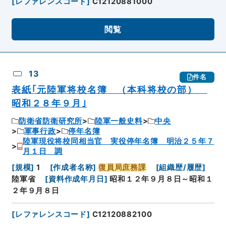
[
レファレンスコード
]
C12120881000
閲覧
13
件名
表紙｢元陸軍将校名簿 （本科将校の部）
昭和２８年９月｣
防衛省防衛研究所
陸軍一般史料
中央
軍事行政
停年名簿
陸軍現役将校同相当官 実役停年名簿 明治２５年７
月１日 調
[
規模
]
1
[
作成者名称
]
復員局庶務課
[
組織歴/履歴
]
陸軍省
[
資料作成年月日
]
昭和１２年９月８日～昭和１
２年９月８日
[
レファレンスコード
]
C12120882100