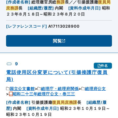
[
作成者名称
]
総理廰官房総
務課
長／／引揚援護廰
復員局
庶務課
長
[
組織歴/履歴
]
内閣
[
資料作成年月日
]
昭和
２３年８月１８日～昭和２３年８月２０日
[
レファレンスコード
]
A17113028900
閲覧
9
件名
電話使用区分変更について(引揚接護庁復員
局)
国立公文書館
総理庁・総理府関係
総理府公文
昭和二十三年総理庁公文・巻三三
[
作成者名称
]
引揚援護廰
復員局庶務課
長
[
組織歴/履
歴
]
内閣
[
資料作成年月日
]
昭和２３年１０月１９日～
昭和２３年１０月１９日