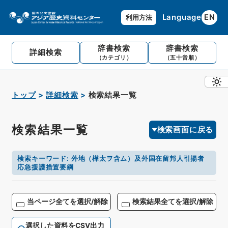
Language
EN
利用方法
辞書検索
辞書検索
詳細検索
（カテゴリ）
（五十音順）
トップ
詳細検索
検索結果一覧
検索結果一覧
検索画面に戻る
検索キーワード
:
外地（樺太ヲ含ム）及外国在留邦人引揚者
応急援護措置要綱
当ページ全てを選択/解除
検索結果全てを選択/解除
選択した資料をCSV出力