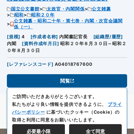
国立公文書館
太政官・内閣関係
公文雑纂
昭和
昭和２０年
公文雑纂・昭和二十年・第七巻・内閣・次官会議関
係（一）
[
規模
]
4
[
作成者名称
]
内閣書記官長
[
組織歴/履歴
]
内閣
[
資料作成年月日
]
昭和２０年８月３０日～昭和２
０年８月３０日
[
レファレンスコード
]
A04018767600
閲覧
ご訪問いただきありがとうございます。
私たちがより良い情報を提供できるように、
プライ
バシーポリシー
に基づいたクッキー（Cookie）の
取得と利用に同意をお願いいたします。
必要最小限
全て同意