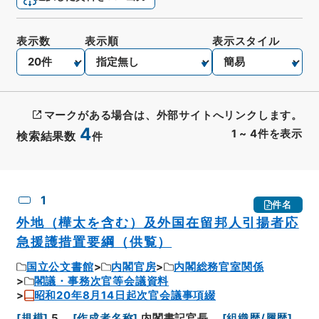
表示数
表示順
表示スタイル
マークがある場合は、外部サイトへリンクします。
4
1
~
4
件を表示
検索結果数
件
CSV出力
No.
概要情報
画像等
1
件名
外地（樺太を含む）及外国在留邦人引揚者応
急援護措置要綱（供覧）
国立公文書館
内閣官房
内閣総務官室関係
閣議・事務次官等会議資料
昭和20年8月14日起次官会議事項綴
[
規模
]
5
[
作成者名称
]
内閣書記官長
[
組織歴/履歴
]