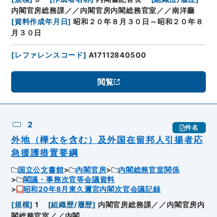
内閣官房総務課／／内閣官房内閣総務官室／／南洋廳
[
資料作成年月日
]
昭和２０年８月３０日～昭和２０年８
月３０日
[
レファレンスコード
]
A17112840500
閲覧
2
件名
外地（樺太を含む）及外国在留邦人引揚者応
急援護措置要綱
国立公文書館
内閣官房
内閣総務官室関係
閣議・事務次官等会議資料
昭和20年8月東久邇宮内閣次官会議記録
[
規模
]
1
[
組織歴/履歴
]
内閣官房総務課／／内閣官房内
閣総務官室／／内閣