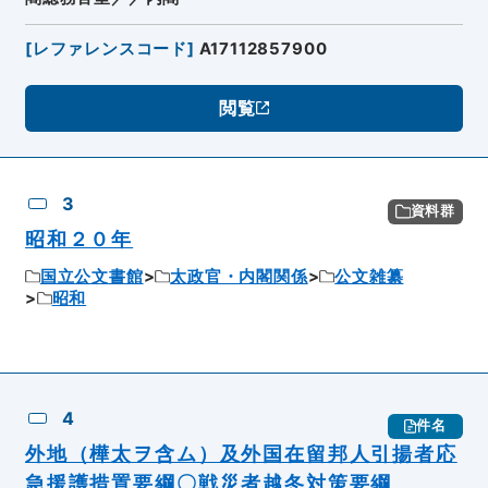
[
レファレンスコード
]
A17112857900
閲覧
3
資料群
昭和２０年
国立公文書館
太政官・内閣関係
公文雑纂
昭和
4
件名
外地（樺太ヲ含ム）及外国在留邦人引揚者応
急援護措置要綱〇戦災者越冬対策要綱