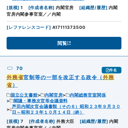
[
規模
]
1
[
作成者名称
]
内閣官房
[
組織歴/履歴
]
内閣
官房内閣参事官室／／内閣
[
レファレンスコード
]
A17111373500
閲覧
70
件名
外務省
官制等の一部を改正する政令（
外務
省
）
国立公文書館
内閣官房
内閣総務官室関係
閣議・事務次官等会議資料
芦田内閣次官会議書類（その６）昭和２３年９月３０
日～昭和２３年１０月１４日（終）
[
規模
]
7
[
作成者名称
]
外務大臣
[
組織歴/履歴
]
内閣