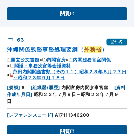
閲覧
63
件名
沖縄関係残務事務処理要綱（
外務省
）
国立公文書館
内閣官房
内閣総務官室関係
閣議・事務次官等会議資料
芦田内閣閣議書類（その１１）昭和２３年８月２７日
～昭和２３年９月１８日
[
規模
]
6
[
組織歴/履歴
]
内閣官房内閣参事官室
[
資料
作成年月日
]
昭和２３年７月９日～昭和２３年７月９
日
[
レファレンスコード
]
A17111346200
閲覧