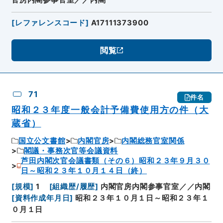
官房内閣参事官室／／内閣
[
レファレンスコード
]
A17111373900
閲覧
71
件名
昭和２３年度一般会計予備費使用方の件（大
蔵省）
国立公文書館
内閣官房
内閣総務官室関係
閣議・事務次官等会議資料
芦田内閣次官会議書類（その６）昭和２３年９月３０
日～昭和２３年１０月１４日（終）
[
規模
]
1
[
組織歴/履歴
]
内閣官房内閣参事官室／／内閣
[
資料作成年月日
]
昭和２３年１０月１日～昭和２３年１
０月１日