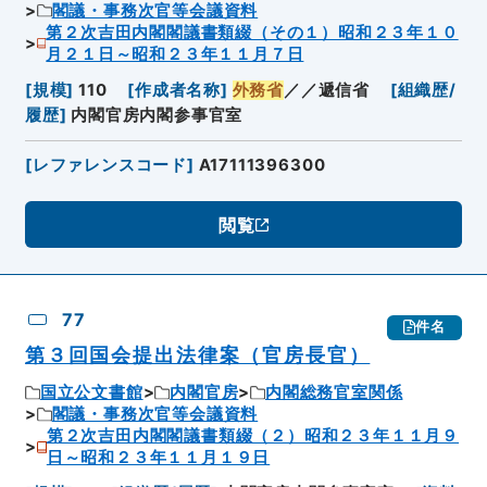
閣議・事務次官等会議資料
第２次吉田内閣閣議書類綴（その１）昭和２３年１０
月２１日～昭和２３年１１月７日
[
規模
]
110
[
作成者名称
]
外務省
／／遞信省
[
組織歴/
履歴
]
内閣官房内閣参事官室
[
レファレンスコード
]
A17111396300
閲覧
77
件名
第３回国会提出法律案（官房長官）
国立公文書館
内閣官房
内閣総務官室関係
閣議・事務次官等会議資料
第２次吉田内閣閣議書類綴（２）昭和２３年１１月９
日～昭和２３年１１月１９日