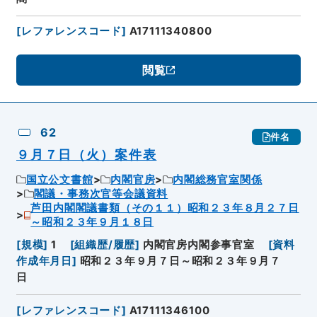
[
レファレンスコード
]
A17111340800
閲覧
62
件名
９月７日（火）案件表
国立公文書館
内閣官房
内閣総務官室関係
閣議・事務次官等会議資料
芦田内閣閣議書類（その１１）昭和２３年８月２７日
～昭和２３年９月１８日
[
規模
]
1
[
組織歴/履歴
]
内閣官房内閣参事官室
[
資料
作成年月日
]
昭和２３年９月７日～昭和２３年９月７
日
[
レファレンスコード
]
A17111346100