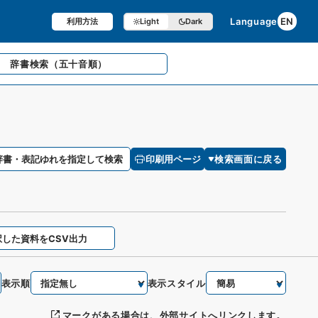
Language
EN
利用方法
Light
Dark
辞書検索
（五十音順）
辞書・表記ゆれを指定して検索
印刷用ページ
検索画面に戻る
択した資料をCSV出力
表示順
表示スタイル
マークがある場合は、外部サイトへリンクします。