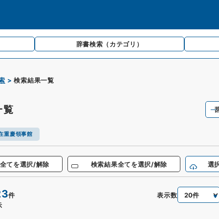
辞書検索
（カテゴリ）
索
検索結果一覧
一覧
在重慶領事館
全てを選択/解除
検索結果全てを選択/解除
選
23
表示数
件
示