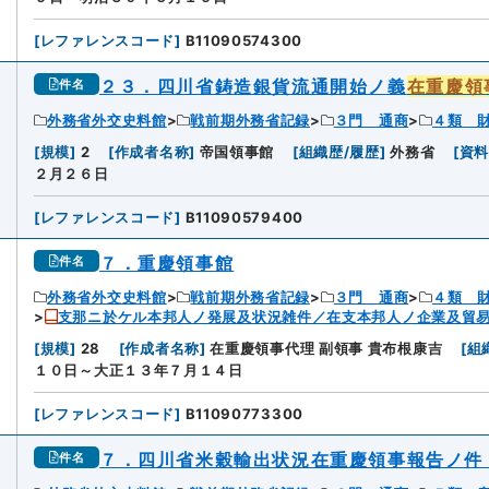
[
レファレンスコード
]
B11090574300
２３．四川省鋳造銀貨流通開始ノ義
在重慶領
件名
外務省外交史料館
戦前期外務省記録
３門 通商
４類 
6
[
規模
]
2
[
作成者名称
]
帝国領事館
[
組織歴/履歴
]
外務省
[
資
２月２６日
[
レファレンスコード
]
B11090579400
７．重慶領事館
件名
外務省外交史料館
戦前期外務省記録
３門 通商
４類 
支那ニ於ケル本邦人ノ発展及状況雑件／在支本邦人ノ企業及貿
[
規模
]
28
[
作成者名称
]
在重慶領事代理 副領事 貴布根康吉
[
組
１０日～大正１３年７月１４日
[
レファレンスコード
]
B11090773300
７．四川省米穀輸出状況在重慶領事報告ノ件
件名