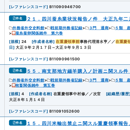
[
レファレンスコード
]
B11090946700
２１．四川蚕糸業状況報告ノ件 大正九年二
件名
外務省外交史料館
戦前期外務省記録
３門 通商
５類 
蚕糸蚕卵関係雑件 第六巻
[
規模
]
24
[
作成者名称
]
在重慶領事館
事務代理清水亨／／
在重慶
日
]
大正９年２月１７日～大正９年９月１３日
[
レファレンスコード
]
B11090961500
５５．南支那地方緬羊購入ノ計画ニ関スル件
件名
外務省外交史料館
戦前期外務省記録
３門 通商
５類 
牧畜関係雑件 第五巻
[
規模
]
4
[
作成者名称
]
在重慶領事中村修／／次官
[
組織歴/履歴
大正８年１月１４日
[
レファレンスコード
]
B11091052600
１５．四川米輸出禁止ニ関スル重慶領事報告
件名