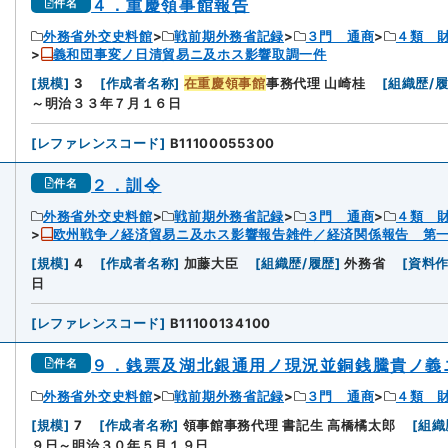
４．重慶領事館報告
件名
外務省外交史料館
戦前期外務省記録
３門 通商
４類 
義和団事変ノ日清貿易ニ及ホス影響取調一件
3
[
規模
]
3
[
作成者名称
]
在重慶領事館
事務代理 山崎桂
[
組織歴/
～明治３３年７月１６日
[
レファレンスコード
]
B11100055300
２．訓令
件名
外務省外交史料館
戦前期外務省記録
３門 通商
４類 
欧州戦争ノ経済貿易ニ及ホス影響報告雑件／経済関係報告 第
4
[
規模
]
4
[
作成者名称
]
加藤大臣
[
組織歴/履歴
]
外務省
[
資料
日
[
レファレンスコード
]
B11100134100
９．銭票及湖北銀通用ノ現況並銅銭騰貴ノ義
件名
外務省外交史料館
戦前期外務省記録
３門 通商
４類 
5
[
規模
]
7
[
作成者名称
]
領事館事務代理 書記生 高橋橘太郎
[
組織
９日～明治３０年５月１９日