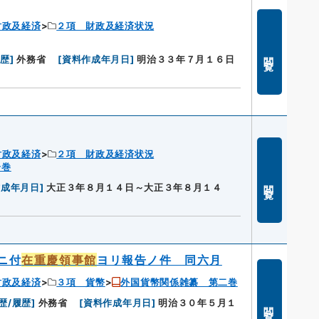
財政及経済
２項 財政及経済状況
閲覧
履歴
]
外務省
[
資料作成年月日
]
明治３３年７月１６日
財政及経済
２項 財政及経済状況
一巻
閲覧
作成年月日
]
大正３年８月１４日～大正３年８月１４
ニ付
在重慶領事館
ヨリ報告ノ件 同六月
財政及経済
３項 貨幣
外国貨幣関係雑纂 第二巻
歴/履歴
]
外務省
[
資料作成年月日
]
明治３０年５月１
閲覧