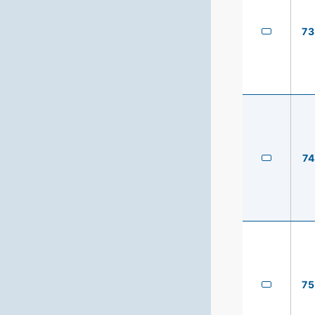
73
74
75