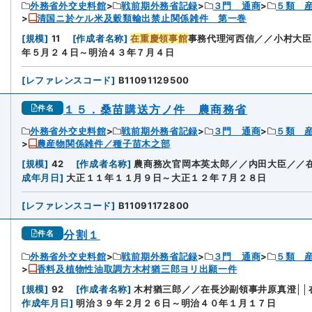
外務省外交史料館
戦前期外務省記録
３門 通商
５類 
清国ニ於ケル米及穀類輸出禁止関係雑件 第一巻
[
規模
]
11
[
作成者名称
]
在重慶領事館
事務代理河西信／／小村大臣
年５月２４日～明治４３年７月４日
[
レファレンスコード
]
B11091129500
１５．桑苗購送方ノ件 農商務省
件名
外務省外交史料館
戦前期外務省記録
３門 通商
５類 
農産物関係雑件／種子苗木之部
[
規模
]
42
[
作成者名称
]
農商務次官岡本英太郎／／内田大臣／／
成年月日
]
大正１１年１１月９日～大正１２年７月２８日
[
レファレンスコード
]
B11091172800
分割１
件名
外務省外交史料館
戦前期外務省記録
３門 通商
５類 
香料及植物性油取調方木村猶三郎ヨリ出願一件
[
規模
]
92
[
作成者名称
]
木村猶三郎／／在長沙副領事井原真澄││
作成年月日
]
明治３９年２月２６日～明治４０年１月１７日