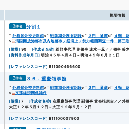
.
概要情報
分割１
件名
外務省外交史料館
戦前期外務省記録
３門 通商
４類 
清国開放港都市及内地都市ノ経済上ノ勢力範囲調査一件 第三
[
規模
]
99
[
作成者名称
]
総領事代理 副領事 速水一風／／領事 鈴
[
資料作成年月日
]
明治４５年４月４日～明治４５年６月２１日
[
レファレンスコード
]
B11090466600
３６．重慶領事館
件名
外務省外交史料館
戦前期外務省記録
３門 通商
４類 
支那経済関係雑件
2
[
規模
]
7
[
作成者名称
]
在重慶領事代理 副領事 貴布根康吉／／外
大正１２年５月１２日～大正１２年５月１２日
[
レファレンスコード
]
B11100007900