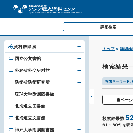
詳細検索
資料群階層
トップ
詳細検
国立公文書館
国立公文書館
検索結果
外務省外交史料館
外務省外交史料館
検索キーワード
:
防衛省防衛研究所
防衛省防衛研究所
琉球大学附属図書館
琉球大学附属図書館
当ページ
北海道立図書館
北海道立図書館
5
北海道立文書館
検索結果数
北海道立文書館
61
~
80
件を表
神戸大学附属図書館
神戸大学附属図書館