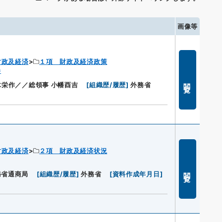
画像等
財政及経済
１項 財政及経済政策
巻
閲覧
木栄作／／総領事 小幡酉吉
[
組織歴/履歴
]
外務省
財政及経済
２項 財政及経済状況
閲覧
務省通商局
[
組織歴/履歴
]
外務省
[
資料作成年月日
]