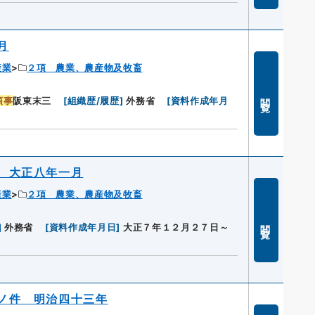
月
産業
２項 農業、農産物及牧畜
閲覧
領事
阪東末三
[
組織歴/履歴
]
外務省
[
資料作成年月
 大正八年一月
産業
２項 農業、農産物及牧畜
閲覧
]
外務省
[
資料作成年月日
]
大正７年１２月２７日～
ノ件 明治四十三年