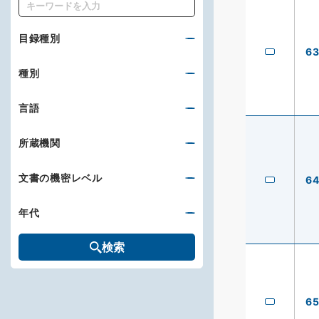
キーワード
目録種別
6
種別
言語
所蔵機関
文書の機密レベル
6
年代
検索
6