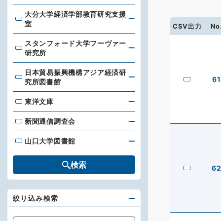
大分大学経済学部教育研究支援
大分大学経済学部教育研究支援室
室
CSV出力
No
スタンフォード大学フーヴァー
スタンフォード大学フーヴァー研究所
研究所
日本貿易振興機構アジア経済研
日本貿易振興機構アジア経済研究所図書館
61
究所図書館
東洋文庫
東洋文庫
新聞通信調査会
新聞通信調査会
山口大学図書館
山口大学図書館
検索
6
絞り込み検索