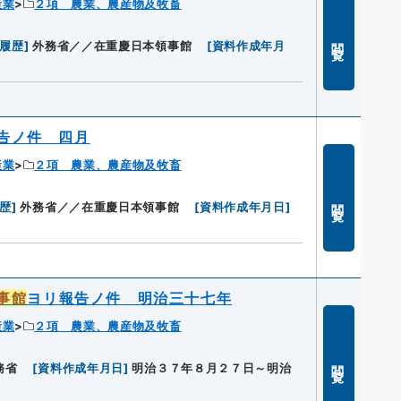
産業
２項 農業、農産物及牧畜
閲覧
/履歴
]
外務省／／在重慶日本領事館
[
資料作成年月
告ノ件 四月
産業
２項 農業、農産物及牧畜
閲覧
履歴
]
外務省／／在重慶日本領事館
[
資料作成年月日
]
事館
ヨリ報告ノ件 明治三十七年
産業
２項 農業、農産物及牧畜
閲覧
務省
[
資料作成年月日
]
明治３７年８月２７日～明治