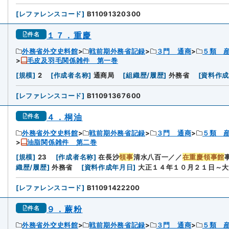
[
レファレンスコード
]
B11091320300
１７．重慶
件名
外務省外交史料館
戦前期外務省記録
３門 通商
５類 
毛皮及羽毛関係雑件 第一巻
[
規模
]
2
[
作成者名称
]
通商局
[
組織歴/履歴
]
外務省
[
資料作
[
レファレンスコード
]
B11091367600
４．桐油
件名
外務省外交史料館
戦前期外務省記録
３門 通商
５類 
油脂関係雑件 第二巻
[
規模
]
23
[
作成者名称
]
在長沙
領事
清水八百一／／
在重慶領事館
織歴/履歴
]
外務省
[
資料作成年月日
]
大正１４年１０月２１日～大
[
レファレンスコード
]
B11091422200
９．蕨粉
件名
外務省外交史料館
戦前期外務省記録
３門 通商
５類 