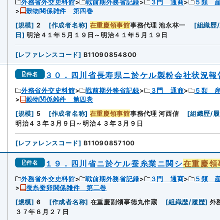
外務省外交史料館
戦前期外務省記録
３門 通商
５類 
穀物関係雑件 第四巻
8
[
規模
]
2
[
作成者名称
]
在重慶領事館
事務代理 池永林一
[
組織歴
日
]
明治４１年５月１９日～明治４１年５月１９日
[
レファレンスコード
]
B11090854800
３０．四川省長寿県ニ於ケル製粉会社状況報
件名
外務省外交史料館
戦前期外務省記録
３門 通商
５類 
穀物関係雑件 第四巻
9
[
規模
]
5
[
作成者名称
]
在重慶領事館
事務代理 河西信
[
組織歴/
明治４３年３月９日～明治４３年３月９日
[
レファレンスコード
]
B11090857100
１９．四川省ニ於ケル蚕糸業ニ関シ
在重慶領
件名
外務省外交史料館
戦前期外務省記録
３門 通商
５類 
蚕糸蚕卵関係雑件 第二巻
0
[
規模
]
6
[
作成者名称
]
在重慶副領事徳丸作蔵
[
組織歴/履歴
]
外
３７年８月２７日