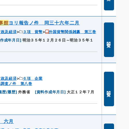
事館
ヨリ報告ノ件 同三十六年二月
財政及経済
３項 貨幣
外国貨幣関係雑纂 第三巻
料作成年月日
]
明治３５年１２月２６日～明治３５年１
閲覧
財政及経済
６項 企業
易調査ノ件 第八巻
閲覧
織歴/履歴
]
外務省
[
資料作成年月日
]
大正１２年７月
 六月