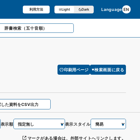
Language
EN
利用方法
Light
Dark
辞書検索
（五十音順）
印刷用ページ
検索画面に戻る
択した資料をCSV出力
表示順
表示スタイル
マークがある場合は、外部サイトへリンクします。