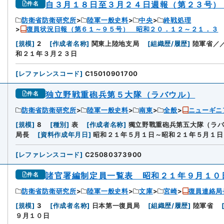
自３月１８日至３月２４日週報（第２３号）
件名
防衛省防衛研究所
陸軍一般史料
中央
終戦処理
復員状況日報（第６１～９５号） 昭和２０．１２～２１．３
[
規模
]
2
[
作成者名称
]
関東上陸地支局
[
組織歴/履歴
]
陸軍省／
和２１年３月２３日
[
レファレンスコード
]
C15010901700
独立野戦重砲兵第５大隊（ラバウル）
件名
防衛省防衛研究所
陸軍一般史料
南東
全般
ニューギニ
[
規模
]
8
[
種別
]
表
[
作成者名称
]
獨立野戰重砲兵第五大隊（ラバ
局長
[
資料作成年月日
]
昭和２１年５月１日～昭和２１年５月１日
[
レファレンスコード
]
C25080373900
諸官署編制定員一覧表 昭和２１年９月１０
件名
防衛省防衛研究所
陸軍一般史料
文庫
宮崎
復員連絡局
[
規模
]
3
[
作成者名称
]
日本第一復員局
[
組織歴/履歴
]
陸軍省
９月１０日