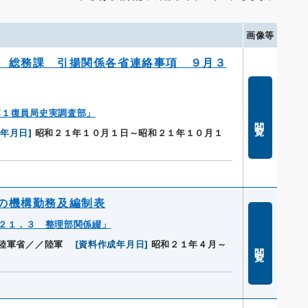
画像等
 総務課 引揚関係各省連絡事項 ９月３
第１復員局史実調査部」
閲覧
成年月日
]
昭和２１年１０月１日～昭和２１年１０月１
の機構勤務及編制表
２１．３ 整理部関係綴」
陸軍省／／陸軍
[
資料作成年月日
]
昭和２１年４月～
閲覧