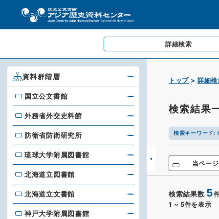
詳細検索
資料群階層
トップ
詳細検
国立公文書館
国立公文書館
検索結果
外務省外交史料館
外務省外交史料館
検索キーワード
:
防衛省防衛研究所
防衛省防衛研究所
琉球大学附属図書館
琉球大学附属図書館
当ページ
北海道立図書館
北海道立図書館
5
北海道立文書館
検索結果数
北海道立文書館
1
~
5
件を表示
神戸大学附属図書館
神戸大学附属図書館