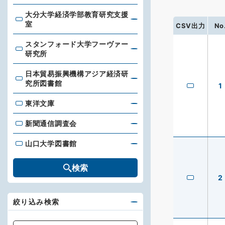
大分大学経済学部教育研究支援
大分大学経済学部教育研究支援室
室
CSV出力
No
スタンフォード大学フーヴァー
スタンフォード大学フーヴァー研究所
研究所
日本貿易振興機構アジア経済研
日本貿易振興機構アジア経済研究所図書館
究所図書館
1
東洋文庫
東洋文庫
新聞通信調査会
新聞通信調査会
山口大学図書館
山口大学図書館
検索
2
絞り込み検索