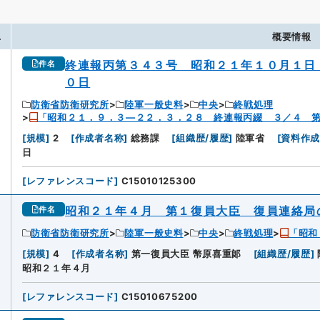
.
概要情報
終連報丙第３４３号 昭和２１年１０月１日
件名
０日
防衛省防衛研究所
陸軍一般史料
中央
終戦処理
「昭和２１．９．３―２２．３．２８ 終連報丙綴 ３／４ 
[
規模
]
2
[
作成者名称
]
総務課
[
組織歴/履歴
]
陸軍省
[
資料作
日
[
レファレンスコード
]
C15010125300
昭和２１年４月 第１復員大臣 復員連絡局
件名
防衛省防衛研究所
陸軍一般史料
中央
終戦処理
「昭和
[
規模
]
4
[
作成者名称
]
第一復員大臣 幣原喜重郞
[
組織歴/履歴
]
昭和２１年４月
[
レファレンスコード
]
C15010675200