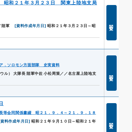
 昭和２１年３月２３日 関東上陸地支局
閲覧
／陸軍
[
資料作成年月日
]
昭和２１年３月２３日～昭
ア．ソロモン方面部隊 史実資料
ウル） 大隊長 陸軍中佐 小松周策／／名古屋上陸地支
閲覧
日
長等会同関係書綴 昭２１．９．４～２１．９．１８
[
資料作成年月日
]
昭和２１年９月１０日～昭和２１年
閲覧