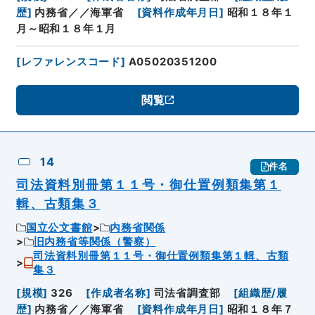
歴
]
内務省／／海軍省
[
資料作成年月日
]
昭和１８年１
月～昭和１８年１月
[
レファレンスコード
]
A05020351200
閲覧
14
件名
司法資料別冊第１１号・御仕置例類集第１
輯、古類集３
国立公文書館
内務省関係
旧内務省等関係（警察）
司法資料別冊第１１号・御仕置例類集第１輯、古類
集３
[
規模
]
326
[
作成者名称
]
司法省調査部
[
組織歴/履
歴
]
内務省／／海軍省
[
資料作成年月日
]
昭和１８年７