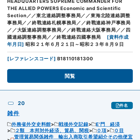
HEADQUARTERS SUPREME COMMANDER FOR
THE ALLIED POWERS Economic and Scientific
Section／／東北連絡調整事務局／／東海北陸連絡調整
事務局／／終戰連絡札幌事務局／／終戰連絡神戸事務局
／／大阪連絡調整事務局／／終戰連絡大阪事務局／／四
國連絡調整事務局／／終戰連絡四國事務局
[
資料作成
年月日
]
昭和２１年６月２１日～昭和２３年８月９日
[
レファレンスコード
]
B18110181300
閲覧
20
件名
雑件
外務省外交史料館
戦後外交記録
E'門 経済
２類 本邦対外経済、貿易、関税
０項
０目
管理貿易関係雑件 輸出入商取引希望紹介その他便宜