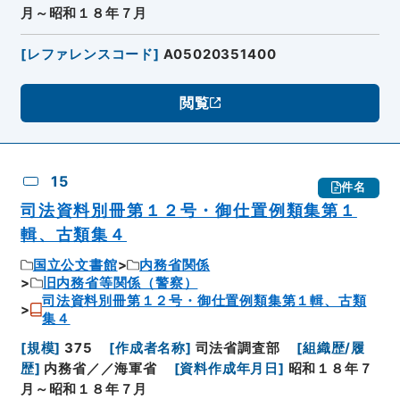
月～昭和１８年７月
[
レファレンスコード
]
A05020351400
閲覧
15
件名
司法資料別冊第１２号・御仕置例類集第１
輯、古類集４
国立公文書館
内務省関係
旧内務省等関係（警察）
司法資料別冊第１２号・御仕置例類集第１輯、古類
集４
[
規模
]
375
[
作成者名称
]
司法省調査部
[
組織歴/履
歴
]
内務省／／海軍省
[
資料作成年月日
]
昭和１８年７
月～昭和１８年７月