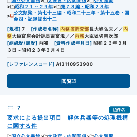
国立公文書館
太政官・内閣関係
公文類聚
昭和２１～２９年
第７３編・昭和２３年
公文類聚・第七十三編・昭和二十三年・第十五巻・国
会四・記録提出十二
[
規模
]
7
[
作成者名称
]
内務省調査部
長大嶋弘夫／／
内
務
大臣官房会計課長吉富滋／／
内務
大臣堀切善次郎
[
組織歴/履歴
]
内閣
[
資料作成年月日
]
昭和２３年３月
３日～昭和２３年３月４日
[
レファレンスコード
]
A13110953900
閲覧
7
件名
要求による提出項目 解体兵器等の処理機構
に関する件
国立公文書館
太政官・内閣関係
公文類聚