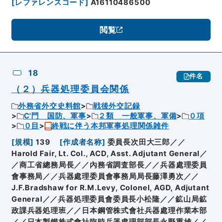
[
レファレンスコード
]
A16110486500
閲覧
18
件名
（２）兵器処理委員会関係
外務省外交史料館
戦後外交記録
C'門 国防、軍事
２類 一般軍事、軍備
０項
０目
終戦に伴う本邦軍事処理関係雑件
[
規模
]
139
[
作成者名称
]
委員長次田大三郎／／
Harold Fair, Lt. Col., ACD, Asst. Adjutant General／
／商工省總務局長／／內務省調査部長／／兵器處理委員
會事務局／／兵器處理委員會事務局局長藤澤勇次／／
J.F.Bradshaw for R.M.Levy, Colonel, AGD, Adjutant
General／／兵器処理委員會委員長小松隆／／鉱山局鉱
政課兵器処理班／／日本鋼管株式會社兵器處理作業本部
／／日本製鐵株式會社臨時兵器處理部部長永野重雄／／