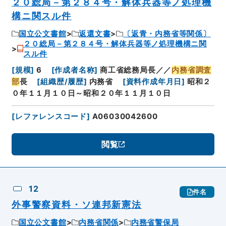
２０総局－第２８４号・解体兵器等ノ処理機
構ニ関スル件
国立公文書館
返還文書
〔返青・内務省等関係〕
２０総局－第２８４号・解体兵器等ノ処理機構ニ関
スル件
[
規模
]
6
[
作成者名称
]
商工省総務局長／／
内務省調査
部
長
[
組織歴/履歴
]
内務省
[
資料作成年月日
]
昭和２
０年１１月１０日～昭和２０年１１月１０日
[
レファレンスコード
]
A06030042600
閲覧
12
件名
外事警察資料・ソ連邦新憲法
国立公文書館
内務省関係
内務省警保局