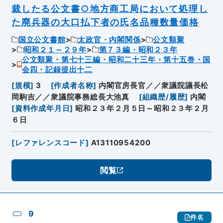
裁したる公文書○地方商工局において処理し
た廃兵器の大口払下者の氏名品種数量価格
国立公文書館
太政官・内閣関係
公文類聚
昭和２１～２９年
第７３編・昭和２３年
公文類聚・第七十三編・昭和二十三年・第十五巻・国
会四・記録提出十二
[
規模
]
3
[
作成者名称
]
内閣官房長官／／衆議院議長松
岡駒吉／／衆議院事務総長大池真
[
組織歴/履歴
]
内閣
[
資料作成年月日
]
昭和２３年２月５日～昭和２３年２月
６日
[
レファレンスコード
]
A13110954200
閲覧
9
件名