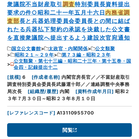
衆議院不当財産取引
調査
特別委員長資料提出
要求の件○昭和二十一年五月十六日
内務省調
査部
長と兵器処理委員会委員長との間に結ば
れたる兵器払下契約の承認を決裁した公文書
を直接衆議院へ提出するよう建設次官宛通知
国立公文書館
太政官・内閣関係
公文類聚
昭和２１～２９年
第７３編・昭和２３年
公文類聚・第七十三編・昭和二十三年・第十五巻・国
会四・記録提出十二
[
規模
]
6
[
作成者名称
]
内閣官房長官／／不當財産取引
調査特別委員会委員長武藤運十郎／／連絡調整中央事務
局次長
[
組織歴/履歴
]
内閣
[
資料作成年月日
]
昭和２
３年７月３０日～昭和２３年８月１０日
[
レファレンスコード
]
A13110955700
閲覧