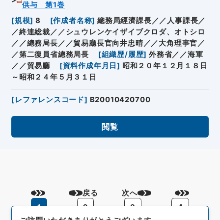
供与 第1巻
[
規模
]
8
[
作成者名称
]
總務局經濟課長／／人事課長／
／終連総裁／／シュウレンケイザイブクロダ、オトシロ
／／總務局長／／貿易廳長官向井忠晴／／大角理事官／
／第二復員省總務局長
[
組織歴/履歴
]
外務省／／海軍
／／貿易廳
[
資料作成年月日
]
昭和２０年１２月１８日
～昭和２４年５月３１日
[
レファレンスコード
]
B20010420700
閲覧
戻る
次へ
1
2
3
4