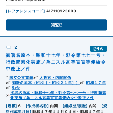
[
レファレンスコード
]
A17110923600
閲覧
2
件名
御署名原本・昭和十七年・勅令第七七一号・
行政簡素化実施ノ為ニスル高等官官等俸給令
中改正ノ件
国立公文書館
太政官・内閣関係
御署名原本（昭和［～昭和２１年］）
昭和１７年
勅令
御署名原本・昭和十七年・勅令第七七一号・行政簡素
化実施ノ為ニスル高等官官等俸給令中改正ノ件
[
規模
]
6
[
作成者名称
]
内閣
[
組織歴/履歴
]
内閣
[
資
料作成年月日
]
昭和１７年１１月０１日～昭和１７年１