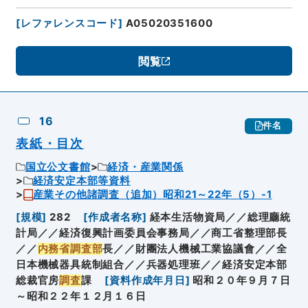
[
レファレンスコード
]
A05020351600
閲覧
16
件名
表紙・目次
国立公文書館
経済・産業関係
経済安定本部等資料
産業その他諸調査（追加）昭和21～22年（5）-1
[
規模
]
282
[
作成者名称
]
経本生活物資局／／総理廳統
計局／／経済復興計画委員会事務局／／商工省整理部長
／／
内務省調査部
長／／財團法人機械工業協議會／／全
日本機械器具統制組合／／兵器処理班／／経済安定本部
総裁官房
調査
課
[
資料作成年月日
]
昭和２０年９月７日
～昭和２２年１２月１６日