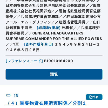
日本鋼管株式会社兵器処理局総務部部長黛虎造／／飯野
産業株式会社社長花田卯造／／運輸省鉄道総局長官佐藤
栄作／／兵器處理委員會業務部／／駐日海軍部隊司令官
アール・エム・グリフィン／／建設省管理局長／／山口
縣知事田中龍夫
[
組織歴/履歴
]
外務省／／兵器處理委
員會事務局／／GENERAL HEADQUARTERS
SUPREME COMMANDER FOR THE ALLIED POWERS
／／?軍
[
資料作成年月日
]
１９４５年９月２４日～１
９４８年５月２５日
[
レファレンスコード
]
B19010164200
閲覧
19
件名
（４）重要物資在庫調査関係／分割１