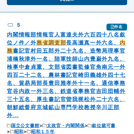
5
件名
内閣情報部情報官人富達夫外六百四十八名叙
位ノ件／外
務省調査部
長高瀬真一外六名、
内
務
書記官村田五郎外二十九名、造幣局理事官
浦橋秋津外一名、陸軍技師山内豊巌外九名、
検事中倉貞重、文部省図書監修官角南元一外
四百二十二名、農林書記官崎田義雄外四十七
名、貿易局部長豊田雅孝外十一名、通信事務
官谷内政一外三名、鉄道省事務官吉田団輔外
三十五名、厚生書記官曽我梶松外二十六名、
朝鮮総督府京城鉱山専門学校教授辛川正部
外...
国立公文書館
太政官・内閣関係
叙位裁可書
昭和
昭和１５年