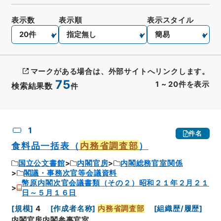
表示数
表示順
表示スタイル
マークがある場合は、外部サイトへリンクします。
75
1
~
20
件を表示
検索結果数
件
CSV出力
No.
概要情報
画像等
1
件名
食料品一括表（
内務省調査部
）
国立公文書館
内閣官房
内閣総務官室関係
閣議・事務次官等会議資料
幣原内閣次官会議書類（その２）昭和２１年２月２１
日～５月１６日
[
規模
]
4
[
作成者名称
]
内務省調査部
[
組織歴/履歴
]
内閣官房内閣参事官室