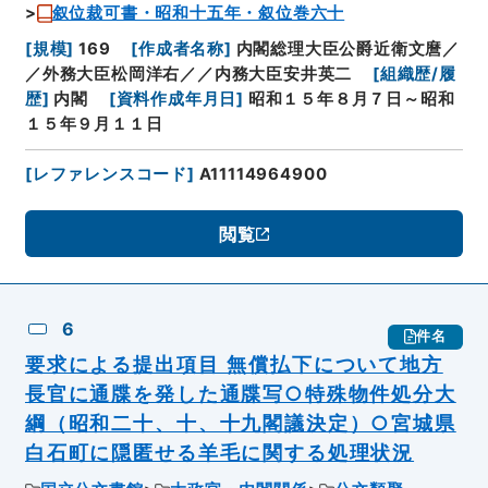
叙位裁可書・昭和十五年・叙位巻六十
[
規模
]
169
[
作成者名称
]
内閣総理大臣公爵近衛文麿／
／外務大臣松岡洋右／／内務大臣安井英二
[
組織歴/履
歴
]
内閣
[
資料作成年月日
]
昭和１５年８月７日～昭和
１５年９月１１日
[
レファレンスコード
]
A11114964900
閲覧
6
件名
要求による提出項目 無償払下について地方
長官に通牒を発した通牒写○特殊物件処分大
綱（昭和二十、十、十九閣議決定）○宮城県
白石町に隠匿せる羊毛に関する処理状況