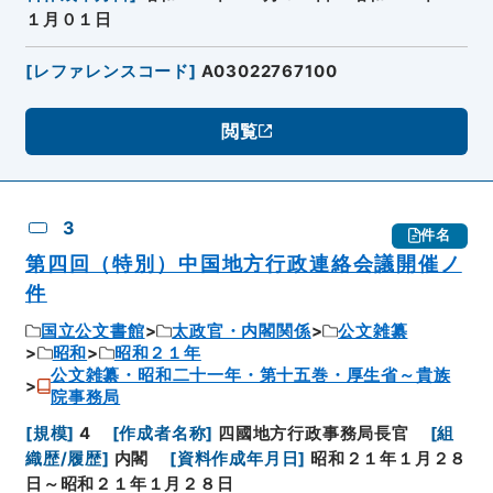
１月０１日
[
レファレンスコード
]
A03022767100
閲覧
3
件名
第四回（特別）中国地方行政連絡会議開催ノ
件
国立公文書館
太政官・内閣関係
公文雑纂
昭和
昭和２１年
公文雑纂・昭和二十一年・第十五巻・厚生省～貴族
院事務局
[
規模
]
4
[
作成者名称
]
四國地方行政事務局長官
[
組
織歴/履歴
]
内閣
[
資料作成年月日
]
昭和２１年１月２８
日～昭和２１年１月２８日