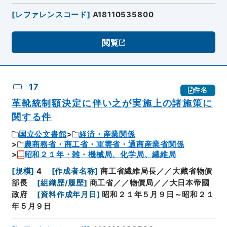
[
レファレンスコード
]
A18110535800
閲覧
17
件名
革靴統制額決定に伴い之が実施上の諸施策に
関する件
国立公文書館
経済・産業関係
農商務省・商工省・軍需省・通商産業省関係
昭和２１年・雑・機械局、化学局、繊維局
[
規模
]
4
[
作成者名称
]
商工省繊維局長／／大藏省物價
部長
[
組織歴/履歴
]
商工省／／物價局／／大日本帝國
政府
[
資料作成年月日
]
昭和２１年５月９日～昭和２１
年５月９日