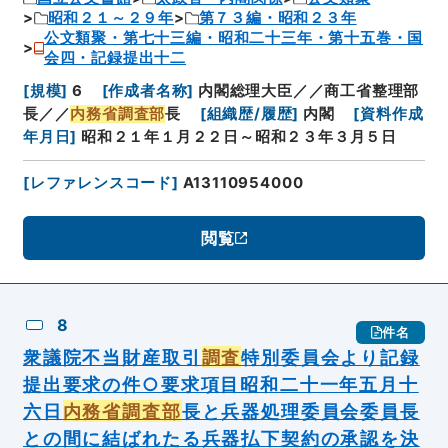
昭和２１～２９年
第７３編・昭和２３年
公文類聚・第七十三編・昭和二十三年・第十五巻・国
会四・記録提出十二
[
規模
]
6
[
作成者名称
]
内閣総理大臣／／商工省整理部
長／／
内務省調査部
長
[
組織歴/履歴
]
内閣
[
資料作成
年月日
]
昭和２１年１月２２日～昭和２３年３月５日
[
レファレンスコード
]
A13110954000
閲覧
8
件名
衆議院不当財産取引
調査
特別委員会より記録
提出要求の件○要求項目昭和二十一年五月十
六日
内務省調査部
長と兵器処理委員会委員長
との間に結ばれたる兵器払下契約の承認を決