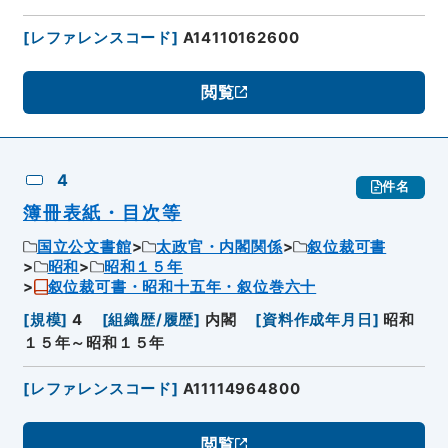
[
レファレンスコード
]
A14110162600
閲覧
4
件名
簿冊表紙・目次等
国立公文書館
太政官・内閣関係
叙位裁可書
昭和
昭和１５年
叙位裁可書・昭和十五年・叙位巻六十
[
規模
]
4
[
組織歴/履歴
]
内閣
[
資料作成年月日
]
昭和
１５年～昭和１５年
[
レファレンスコード
]
A11114964800
閲覧