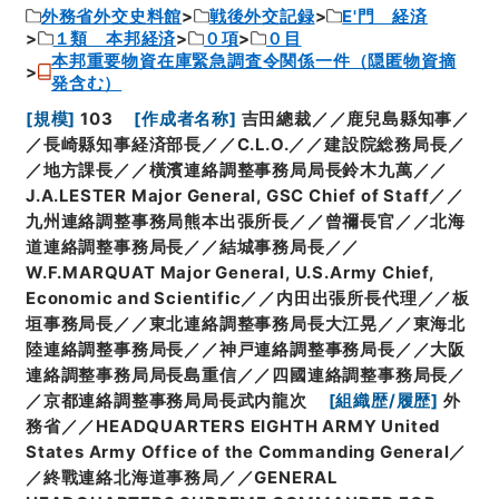
外務省外交史料館
戦後外交記録
E'門 経済
１類 本邦経済
０項
０目
本邦重要物資在庫緊急調査令関係一件（隠匿物資摘
発含む）
[
規模
]
103
[
作成者名称
]
吉田總裁／／鹿兒島縣知事／
／長崎縣知事経済部長／／C.L.O.／／建設院総務局長／
／地方課長／／橫濱連絡調整事務局局長鈴木九萬／／
J.A.LESTER Major General, GSC Chief of Staff／／
九州連絡調整事務局熊本出張所長／／曾禰長官／／北海
道連絡調整事務局長／／結城事務局長／／
W.F.MARQUAT Major General, U.S.Army Chief,
Economic and Scientific／／内田出張所長代理／／板
垣事務局長／／東北連絡調整事務局長大江晃／／東海北
陸連絡調整事務局長／／神戸連絡調整事務局長／／大阪
連絡調整事務局局長島重信／／四國連絡調整事務局長／
／京都連絡調整事務局局長武内龍次
[
組織歴/履歴
]
外
務省／／HEADQUARTERS EIGHTH ARMY United
States Army Office of the Commanding General／
／終戰連絡北海道事務局／／GENERAL