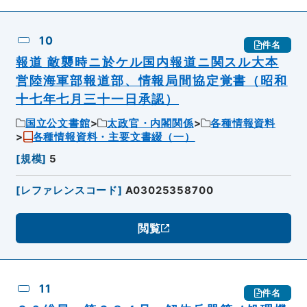
10
件名
報道 敵襲時ニ於ケル国内報道ニ関スル大本
営陸海軍部報道部、情報局間協定覚書（昭和
十七年七月三十一日承認）
国立公文書館
太政官・内閣関係
各種情報資料
各種情報資料・主要文書綴（一）
[
規模
]
5
[
レファレンスコード
]
A03025358700
閲覧
11
件名