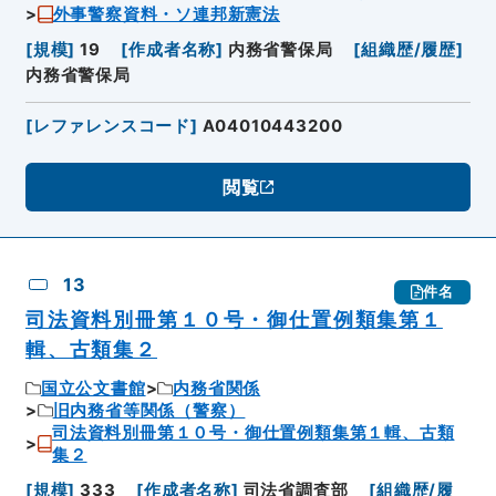
外事警察資料・ソ連邦新憲法
[
規模
]
19
[
作成者名称
]
内務省警保局
[
組織歴/履歴
]
内務省警保局
[
レファレンスコード
]
A04010443200
閲覧
13
件名
司法資料別冊第１０号・御仕置例類集第１
輯、古類集２
国立公文書館
内務省関係
旧内務省等関係（警察）
司法資料別冊第１０号・御仕置例類集第１輯、古類
集２
[
規模
]
333
[
作成者名称
]
司法省調査部
[
組織歴/履