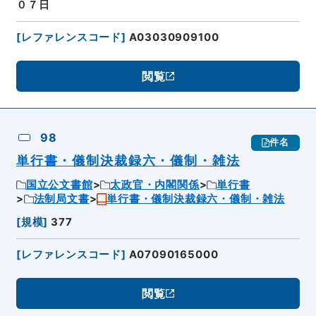
０７日
[
レファレンスコード
]
A03030909100
閲覧
98
件名
単行書・儀制決裁録六・儀制・雑法
国立公文書館
太政官・内閣関係
単行書
法制局文書
単行書・儀制決裁録六・儀制・雑法
[
規模
]
377
[
レファレンスコード
]
A07090165000
閲覧