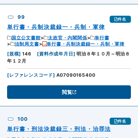
99
件名
単行書・兵制決裁録一・兵制・軍律
国立公文書館
太政官・内閣関係
単行書
法制局文書
単行書・兵制決裁録一・兵制・軍律
[
規模
]
146
[
資料作成年月日
]
明治８年１０月～明治８
年１２月
[
レファレンスコード
]
A07090165400
閲覧
100
件名
単行書・刑法決裁録三・刑法・治罪法