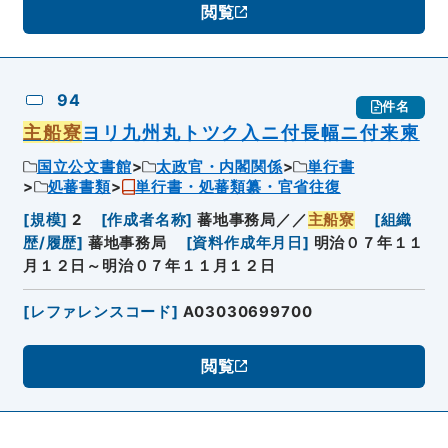
閲覧
94
件名
主船寮
ヨリ九州丸トツク入ニ付長幅ニ付来柬
国立公文書館
太政官・内閣関係
単行書
処蕃書類
単行書・処蕃類纂・官省往復
[
規模
]
2
[
作成者名称
]
蕃地事務局／／
主船寮
[
組織
歴/履歴
]
蕃地事務局
[
資料作成年月日
]
明治０７年１１
月１２日～明治０７年１１月１２日
[
レファレンスコード
]
A03030699700
閲覧