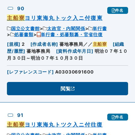
90
件名
主船寮
ヨリ東海丸トック入ニ付復柬
国立公文書館
太政官・内閣関係
単行書
処蕃書類
単行書・処蕃類纂・官省往復
[
規模
]
2
[
作成者名称
]
蕃地事務局／／
主船寮
[
組織
歴/履歴
]
蕃地事務局
[
資料作成年月日
]
明治０７年１０
月３０日～明治０７年１０月３０日
[
レファレンスコード
]
A03030691600
閲覧
91
件名
主船寮
ヨリ東海丸トツク入ニ付往復