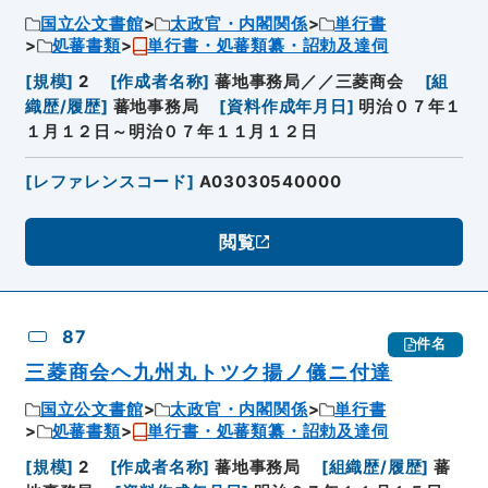
国立公文書館
太政官・内閣関係
単行書
処蕃書類
単行書・処蕃類纂・詔勅及達伺
[
規模
]
2
[
作成者名称
]
蕃地事務局／／三菱商会
[
組
織歴/履歴
]
蕃地事務局
[
資料作成年月日
]
明治０７年１
１月１２日～明治０７年１１月１２日
[
レファレンスコード
]
A03030540000
閲覧
87
件名
三菱商会ヘ九州丸トツク揚ノ儀ニ付達
国立公文書館
太政官・内閣関係
単行書
処蕃書類
単行書・処蕃類纂・詔勅及達伺
[
規模
]
2
[
作成者名称
]
蕃地事務局
[
組織歴/履歴
]
蕃