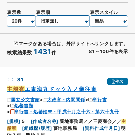
表示数
表示順
表示スタイル
マークがある場合は、外部サイトへリンクします。
1431
81
~
100
件を表示
検索結果数
件
CSV出力
No.
概要情報
画像等
81
件名
主船寮
エ東海丸ドック入ノ儀往柬
国立公文書館
太政官・内閣関係
単行書
処蕃書類
単行書・処蕃始末・甲戌十月之十六・第六十九冊
[
規模
]
5
[
作成者名称
]
蕃地事務局／／三菱商会／／
主
船寮
[
組織歴/履歴
]
蕃地事務局
[
資料作成年月日
]
明