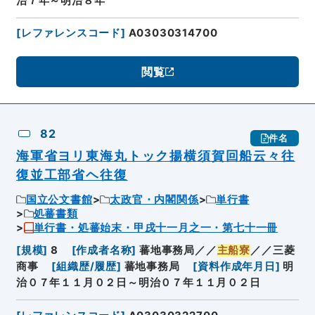
治７年～明治８年
[
レファレンスコード
]
A03030314700
閲覧
82
件名
海軍省ヨリ東海丸トック揚横須賀回船云々往
復並工部省ヘ往復
国立公文書館
太政官・内閣関係
単行書
処蕃書類
単行書・処蕃始末・甲戌十一月之一・第七十一冊
[
規模
]
8
[
作成者名称
]
蕃地事務局／／
主船寮
／／三菱
商事
[
組織歴/履歴
]
蕃地事務局
[
資料作成年月日
]
明
治０７年１１月０２日～明治０７年１１月０２日