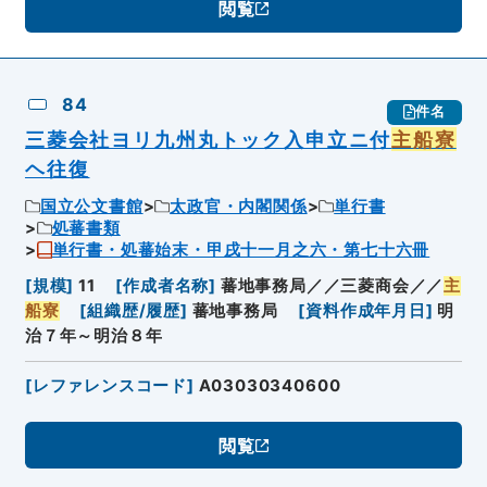
閲覧
84
件名
三菱会社ヨリ九州丸トック入申立ニ付
主船寮
ヘ往復
国立公文書館
太政官・内閣関係
単行書
処蕃書類
単行書・処蕃始末・甲戌十一月之六・第七十六冊
[
規模
]
11
[
作成者名称
]
蕃地事務局／／三菱商会／／
主
船寮
[
組織歴/履歴
]
蕃地事務局
[
資料作成年月日
]
明
治７年～明治８年
[
レファレンスコード
]
A03030340600
閲覧