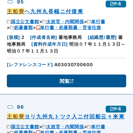
95
件名
主船寮
ヘ九州丸長幅ニ付復柬
国立公文書館
太政官・内閣関係
単行書
処蕃書類
単行書・処蕃類纂・官省往復
[
規模
]
2
[
作成者名称
]
蕃地事務局
[
組織歴/履歴
]
蕃
地事務局
[
資料作成年月日
]
明治０７年１１月１３日～
明治０７年１１月１３日
[
レファレンスコード
]
A03030700600
閲覧
96
件名
主船寮
ヨリ九州丸トツク入ニ付回船云々来柬
国立公文書館
太政官・内閣関係
単行書
処蕃書類
単行書・処蕃類纂・官省往復