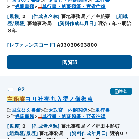
国立公文書館
太政官・内閣関係
単行書
処蕃書類
単行書・処蕃類纂・官省往復
[
規模
]
2
[
作成者名称
]
蕃地事務局／／主舩寮
[
組織
歴/履歴
]
蕃地事務局
[
資料作成年月日
]
明治７年～明治
８年
[
レファレンスコード
]
A03030693800
閲覧
92
件名
主船寮
ヨリ社寮丸入渠ノ儀復柬
国立公文書館
太政官・内閣関係
単行書
処蕃書類
単行書・処蕃類纂・官省往復
[
規模
]
2
[
作成者名称
]
蕃地事務局／／肥田主舩頭
[
組織歴/履歴
]
蕃地事務局
[
資料作成年月日
]
明治０７