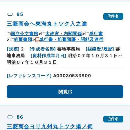
85
件名
三菱商会ヘ東海丸トツク入之達
国立公文書館
太政官・内閣関係
単行書
処蕃書類
単行書・処蕃類纂・詔勅及達伺
[
規模
]
2
[
作成者名称
]
蕃地事務局
[
組織歴/履歴
]
蕃
地事務局
[
資料作成年月日
]
明治０７年１０月３１日～
明治０７年１０月３１日
[
レファレンスコード
]
A03030533800
閲覧
86
件名
三菱商会ヨリ九州丸トツク揚ノ伺