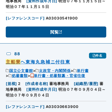
地事務局
[
資料作成年月日
]
明治０７年１１月１５日～
明治０７年１１月１５日
[
レファレンスコード
]
A03030541900
閲覧
88
件名
主船寮
ヘ東海丸急補ニ付往柬
国立公文書館
太政官・内閣関係
単行書
処蕃書類
単行書・処蕃類纂・官省往復
[
規模
]
2
[
作成者名称
]
蕃地事務局
[
組織歴/履歴
]
蕃
地事務局
[
資料作成年月日
]
明治０７年０９月０４日～
明治０７年０９月０４日
[
レファレンスコード
]
A03030663900