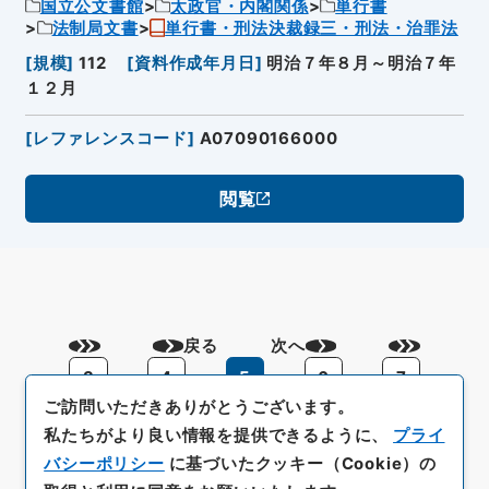
国立公文書館
太政官・内閣関係
単行書
法制局文書
単行書・刑法決裁録三・刑法・治罪法
[
規模
]
112
[
資料作成年月日
]
明治７年８月～明治７年
１２月
[
レファレンスコード
]
A07090166000
閲覧
戻る
次へ
3
4
5
6
7
ご訪問いただきありがとうございます。
私たちがより良い情報を提供できるように、
プライ
バシーポリシー
に基づいたクッキー（Cookie）の