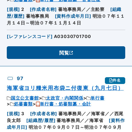
[
規模
]
2
[
作成者名称
]
蕃地事務局／／主舩寮
[
組織
歴/履歴
]
蕃地事務局
[
資料作成年月日
]
明治０７年１１
月１４日～明治０７年１１月１４日
[
レファレンスコード
]
A03030701700
閲覧
97
件名
海軍省ヨリ糧米用布袋ニ付復柬（九月七日）
国立公文書館
太政官・内閣関係
単行書
処蕃書類
単行書・処蕃類纂・会計
[
規模
]
3
[
作成者名称
]
蕃地事務局／／海軍省／／西尾
良太郎
[
組織歴/履歴
]
蕃地事務局／／海軍省
[
資料作
成年月日
]
明治０７年０９月０７日～明治０７年０９月