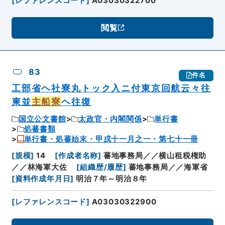
[
レファレンスコード
]
A03030322700
閲覧
83
件名
工部省ヘ社寮丸トック入ニ付東京回航云々往
柬並
主船寮
ヘ往復
国立公文書館
太政官・内閣関係
単行書
処蕃書類
単行書・処蕃始末・甲戌十一月之一・第七十一冊
[
規模
]
14
[
作成者名称
]
蕃地事務局／／横山租税権助
／／林海軍大佐
[
組織歴/履歴
]
蕃地事務局／／海軍省
[
資料作成年月日
]
明治７年～明治８年
[
レファレンスコード
]
A03030322900