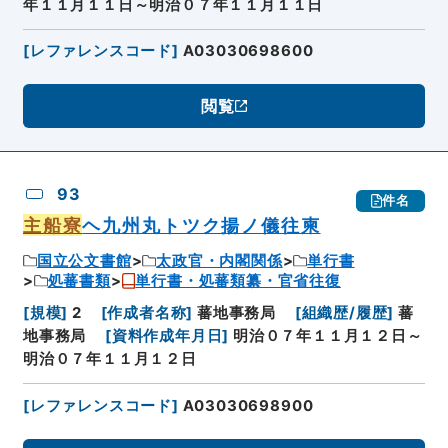
年１１月１１日～明治０７年１１月１１日
[
レファレンスコード
]
A03030698600
閲覧
93
件名
主船寮
ヘ九州丸トツク揚ノ儀往柬
国立公文書館
太政官・内閣関係
単行書
処蕃書類
単行書・処蕃類纂・官省往復
[
規模
]
2
[
作成者名称
]
蕃地事務局
[
組織歴/履歴
]
蕃
地事務局
[
資料作成年月日
]
明治０７年１１月１２日～
明治０７年１１月１２日
[
レファレンスコード
]
A03030698900