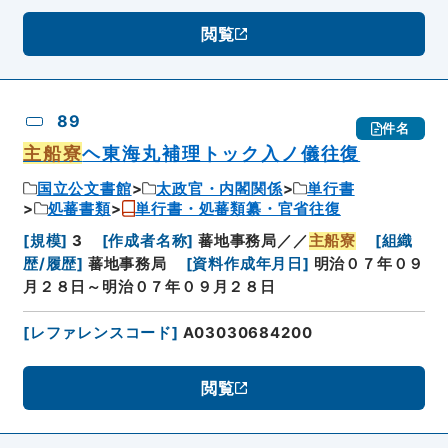
閲覧
89
件名
主船寮
ヘ東海丸補理トック入ノ儀往復
国立公文書館
太政官・内閣関係
単行書
処蕃書類
単行書・処蕃類纂・官省往復
[
規模
]
3
[
作成者名称
]
蕃地事務局／／
主船寮
[
組織
歴/履歴
]
蕃地事務局
[
資料作成年月日
]
明治０７年０９
月２８日～明治０７年０９月２８日
[
レファレンスコード
]
A03030684200
閲覧