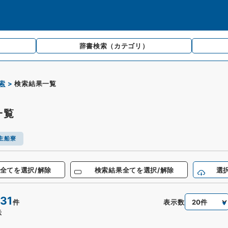
辞書検索
（カテゴリ）
索
検索結果一覧
一覧
主船寮
全てを選択/解除
検索結果全てを選択/解除
選
31
表示数
件
示