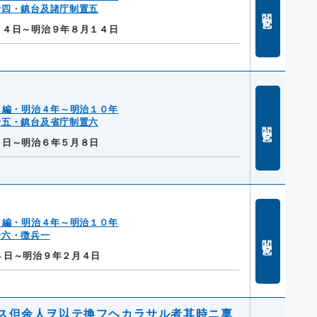
十四・鎮台及諸庁制置五
閲覧
１４日～明治９年８月１４日
２編・明治４年～明治１０年
十五・鎮台及省庁制置六
閲覧
８日～明治６年５月８日
２編・明治４年～明治１０年
十六・徴兵一
閲覧
４日～明治９年２月４日
ス但余人ヲ以テ換フヘカラサル者其時ニ稟