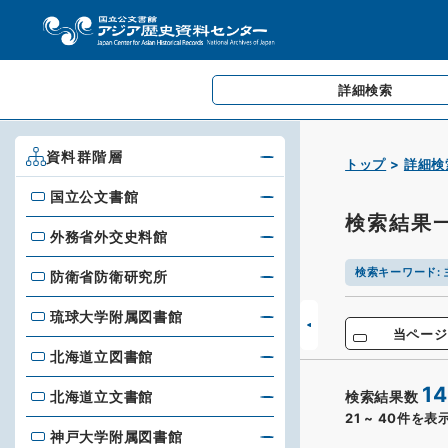
詳細検索
資料群階層
トップ
詳細検
国立公文書館
国立公文書館
検索結果
外務省外交史料館
外務省外交史料館
検索キーワード
:
防衛省防衛研究所
防衛省防衛研究所
琉球大学附属図書館
琉球大学附属図書館
当ページ
北海道立図書館
北海道立図書館
14
北海道立文書館
検索結果数
北海道立文書館
21
~
40
件を表
神戸大学附属図書館
神戸大学附属図書館