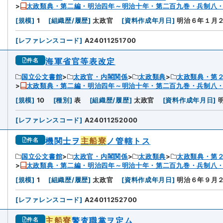
太政類典・第二編・明治四年～明治十年・第二百九巻・兵制八
3
[
規模
]
1
[
組織歴/履歴
]
太政官
[
資料作成年月日
]
明治６年１月
[
レファレンスコード
]
A24011251700
海軍省官等表改定
件名
国立公文書館
太政官・内閣関係
太政類典
太政類典・第
太政類典・第二編・明治四年～明治十年・第二百九巻・兵制八
4
[
規模
]
10
[
種別
]
表
[
組織歴/履歴
]
太政官
[
資料作成年月日
]
[
レファレンスコード
]
A24011252000
機関士ヲ
主船寮
ノ管轄トス
件名
国立公文書館
太政官・内閣関係
太政類典
太政類典・第
太政類典・第二編・明治四年～明治十年・第二百九巻・兵制八
5
[
規模
]
1
[
組織歴/履歴
]
太政官
[
資料作成年月日
]
明治６年９月
[
レファレンスコード
]
A24011252700
主船寮
警査職掌ヲ定ム
件名