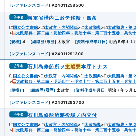
[
レファレンスコード
]
A24011258500
海軍省構内ニ於テ移転・四条
件名
国立公文書館
太政官・内閣関係
太政類典
太政類典・第
太政類典・第二編・明治四年～明治十年・第二百十五巻・兵制
2
[
規模
]
4
[
組織歴/履歴
]
太政官
[
資料作成年月日
]
明治５年１１
[
レファレンスコード
]
A24011291300
石川島修船所ヲ
主船寮
本庁トナス
件名
国立公文書館
太政官・内閣関係
太政類典
太政類典・第
太政類典・第二編・明治四年～明治十年・第二百十五巻・兵制
3
[
規模
]
1
[
組織歴/履歴
]
太政官
[
資料作成年月日
]
明治７年５月
[
レファレンスコード
]
A24011293700
石川島修船所懲役場ノ内交付
件名
国立公文書館
太政官・内閣関係
太政類典
太政類典・第
太政類典・第二編・明治四年～明治十年・第二百十五巻・兵制
4