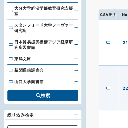
大分大学経済学部教育研究支援
大分大学経済学部教育研究支援室
室
CSV出力
No
スタンフォード大学フーヴァー
スタンフォード大学フーヴァー研究所
研究所
日本貿易振興機構アジア経済研
21
日本貿易振興機構アジア経済研究所図書館
究所図書館
東洋文庫
東洋文庫
新聞通信調査会
新聞通信調査会
山口大学図書館
山口大学図書館
2
検索
絞り込み検索