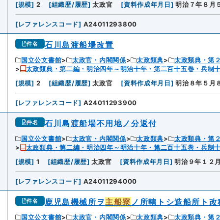
[
規模
]
2
[
組織歴/履歴
]
太政官
[
資料作成年月日
]
明治７年８月
[
レファレンスコード
]
A24011293800
石川島渡船場改置
件名
国立公文書館
太政官・内閣関係
太政類典
太政類典・第
太政類典・第二編・明治四年～明治十年・第二百十五巻・兵制
5
[
規模
]
2
[
組織歴/履歴
]
太政官
[
資料作成年月日
]
明治８年５月
[
レファレンスコード
]
A24011293900
石川島渡船場不用地ノ分返付
件名
国立公文書館
太政官・内閣関係
太政類典
太政類典・第
太政類典・第二編・明治四年～明治十年・第二百十五巻・兵制
6
[
規模
]
1
[
組織歴/履歴
]
太政官
[
資料作成年月日
]
明治９年１２
[
レファレンスコード
]
A24011294000
鹿児島機械所ヲ
主船寮
ノ所轄トシ造船所ト改
件名
国立公文書館
太政官・内閣関係
太政類典
太政類典・第