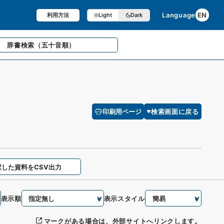
Language
EN
利用方法
Light
Dark
辞書検索
（五十音順）
印刷用ページ
検索画面に戻る
択した資料をCSV出力
表示順
表示スタイル
マークがある場合は、外部サイトへリンクします。