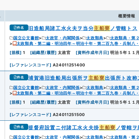
.
概要情報
旧造船局諸工水火夫ヲ当分
主船寮
ノ管轄トス
件名
国立公文書館
太政官・内閣関係
太政類典
太政類典・第
太政類典・第二編・明治四年～明治十年・第二百九巻・兵制八
[
規模
]
1
[
組織歴/履歴
]
太政官
[
資料作成年月日
]
明治５年１１
[
レファレンスコード
]
A24011251400
浦賀港旧造船局出張所ヲ
主船寮
出張所ト改称
件名
国立公文書館
太政官・内閣関係
太政類典
太政類典・第
太政類典・第二編・明治四年～明治十年・第二百九巻・兵制八
2
[
規模
]
1
[
組織歴/履歴
]
太政官
[
資料作成年月日
]
明治５年１１
[
レファレンスコード
]
A24011251500
提督府設置ニ付諸工水火夫掛
主船寮
ノ管轄ヲ
件名
国立公文書館
太政官・内閣関係
太政類典
太政類典・第