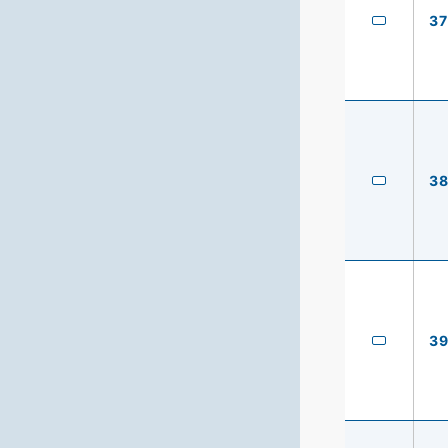
37
3
3