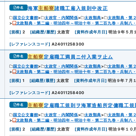
海軍
主船寮
諸職工雇入規則中改正
件名
国立公文書館
太政官・内閣関係
太政類典
太政類典・第
太政類典・第二編・明治四年～明治十年・第二百九巻・兵制八
9
[
規模
]
2
[
組織歴/履歴
]
太政官
[
資料作成年月日
]
明治９年５月
[
レファレンスコード
]
A24011258300
主船寮
定雇職工満員ニ付入業ヲ止ム
件名
国立公文書館
太政官・内閣関係
太政類典
太政類典・第
太政類典・第二編・明治四年～明治十年・第二百九巻・兵制八
0
[
規模
]
1
[
組織歴/履歴
]
太政官
[
資料作成年月日
]
明治９年７月
[
レファレンスコード
]
A24011258400
主船寮
定雇職工規則ヲ海軍造船所定傭職工規
件名
国立公文書館
太政官・内閣関係
太政類典
太政類典・第
太政類典・第二編・明治四年～明治十年・第二百九巻・兵制八
[
規模
]
2
[
組織歴/履歴
]
太政官
[
資料作成年月日
]
明治９年１０