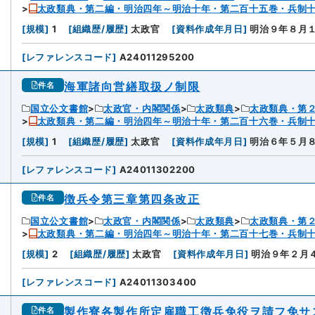
太政類典・第二編・明治四年～明治十年・第二百十五巻・兵制
[
規模
]
1
[
組織歴/履歴
]
太政官
[
資料作成年月日
]
明治９年８月
[
レファレンスコード
]
A24011295200
海軍諸向営繕取扱ノ制限
件名
国立公文書館
太政官・内閣関係
太政類典
太政類典・第
太政類典・第二編・明治四年～明治十年・第二百十六巻・兵制
8
[
規模
]
1
[
組織歴/履歴
]
太政官
[
資料作成年月日
]
明治６年５月
[
レファレンスコード
]
A24011302200
徴兵令第三章第四条改正
件名
国立公文書館
太政官・内閣関係
太政類典
太政類典・第
太政類典・第二編・明治四年～明治十年・第二百十七巻・兵制
9
[
規模
]
2
[
組織歴/履歴
]
太政官
[
資料作成年月日
]
明治９年２月
[
レファレンスコード
]
A24011303400
製作寮各製作所定雇職工徴兵免役ヲ請フ免サ
件名