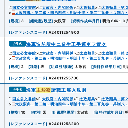
国立公文書館
太政官・内閣関係
太政類典
太政類典・第
太政類典・第二編・明治四年～明治十年・第二百九巻・兵制八
6
[
規模
]
3
[
組織歴/履歴
]
太政官
[
資料作成年月日
]
明治８年１０
[
レファレンスコード
]
A24011254900
海軍造船所中ニ業生工手巡吏ヲ置ク
件名
国立公文書館
太政官・内閣関係
太政類典
太政類典・第
太政類典・第二編・明治四年～明治十年・第二百九巻・兵制八
[
規模
]
2
[
種別
]
表
[
組織歴/履歴
]
太政官
[
資料作成年月日
]
明
[
レファレンスコード
]
A24011255700
海軍
主船寮
諸職工雇入規則
件名
国立公文書館
太政官・内閣関係
太政類典
太政類典・第
太政類典・第二編・明治四年～明治十年・第二百九巻・兵制八
8
[
規模
]
10
[
種別
]
図
[
組織歴/履歴
]
太政官
[
資料作成年月日
]
[
レファレンスコード
]
A24011258200