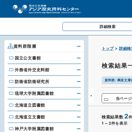
詳細検索
資料群階層
トップ
詳細検
国立公文書館
国立公文書館
検索結果
外務省外交史料館
外務省外交史料館
資料群
:
興亜文庫
防衛省防衛研究所
防衛省防衛研究所
琉球大学附属図書館
琉球大学附属図書館
当ページ
北海道立図書館
北海道立図書館
2
北海道立文書館
検索結果数
北海道立文書館
1
~
2
件を表示
神戸大学附属図書館
神戸大学附属図書館