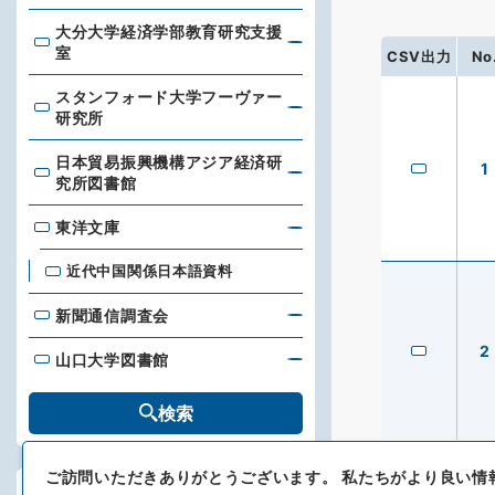
大分大学経済学部教育研究支援
大分大学経済学部教育研究支援室
室
CSV出力
No
スタンフォード大学フーヴァー
スタンフォード大学フーヴァー研究所
研究所
日本貿易振興機構アジア経済研
1
日本貿易振興機構アジア経済研究所図書館
究所図書館
東洋文庫
東洋文庫
近代中国関係日本語資料
新聞通信調査会
新聞通信調査会
2
山口大学図書館
山口大学図書館
検索
ご訪問いただきありがとうございます。
私たちがより良い情
絞り込み検索