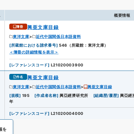
.
概要情報
興亜文庫目録
簿冊
東洋文庫
近代中国関係日本語資料
[
所蔵館における請求番号
]
546（所蔵館：東洋文庫）
＜簿冊の詳細情報を表示＞
[
レファレンスコード
]
L21020003900
興亜文庫目録
件名
東洋文庫
近代中国関係日本語資料
興亜文庫目録
[
規模
]
195
[
作成者名称
]
興亞經濟研究所
[
組織歴/履歴
]
興亞經
年
[
レファレンスコード
]
L21020004000
報を