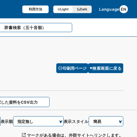
Language
EN
利用方法
Light
Dark
辞書検索
（五十音順）
印刷用ページ
検索画面に戻る
択した資料をCSV出力
表示順
表示スタイル
マークがある場合は、外部サイトへリンクします。