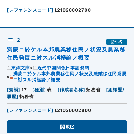
[
レファレンスコード
]
L21020002700
2
件名
満蒙ニ於ケル本邦農業移住民ノ状況及農業移
住民発展ニ対スル消極論ノ概要
東洋文庫
近代中国関係日本語資料
満蒙ニ於ケル本邦農業移住民ノ状況及農業移住民発展
ニ対スル消極論ノ概要
[
規模
]
17
[
種別
]
表
[
作成者名称
]
拓務省
[
組織歴/
履歴
]
拓務省
[
レファレンスコード
]
L21020002800
閲覧