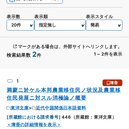
表示数
表示順
表示スタイル
マークがある場合は、外部サイトへリンクします。
2
1
~
2
件を表示
検索結果数
件
CSV出力
No.
概要情報
画像等
1
簿冊
満蒙ニ於ケル本邦農業移住民ノ状況及農業移
住民発展ニ対スル消極論ノ概要
東洋文庫
近代中国関係日本語資料
[
所蔵館における請求番号
]
446（所蔵館：東洋文庫）
＜簿冊の詳細情報を表示＞