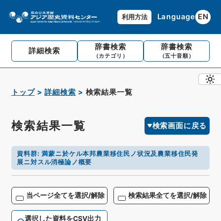
Language
EN
利用方法
辞書検索
辞書検索
詳細検索
（カテゴリ）
（五十音順）
トップ
詳細検索
検索結果一覧
検索結果一覧
検索画面に戻る
資料群
:
満蒙ニ於ケル本邦農業移住民ノ状況及農業移住民発
展ニ対スル消極論ノ概要
当ページ全てを選択/解除
検索結果全てを選択/解除
選択した資料をCSV出力