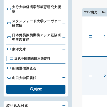
大分大学経済学部教育研究支援
大分大学経済学部教育研究支援室
室
CSV出力
No
スタンフォード大学フーヴァー
スタンフォード大学フーヴァー研究所
研究所
日本貿易振興機構アジア経済研
1
日本貿易振興機構アジア経済研究所図書館
究所図書館
東洋文庫
東洋文庫
近代中国関係日本語資料
新聞通信調査会
新聞通信調査会
2
山口大学図書館
山口大学図書館
検索
絞り込み検索