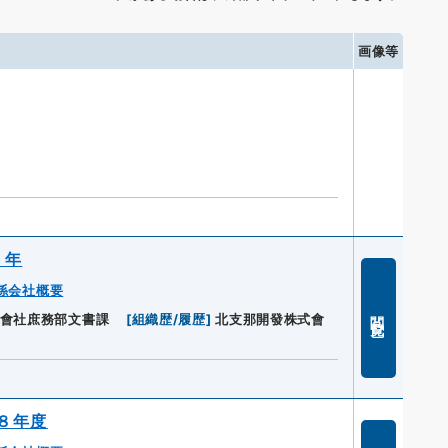
画像等
５年
係会社概要
閲覧
會社庶務部文書課
[
組織歴/履歴
]
北支那開發株式會
８年度