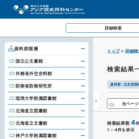
詳細検索
資料群階層
トップ
詳細検
国立公文書館
国立公文書館
検索結果
外務省外交史料館
外務省外交史料館
資料群
:
北支那開
防衛省防衛研究所
防衛省防衛研究所
琉球大学附属図書館
琉球大学附属図書館
当ページ
北海道立図書館
北海道立図書館
4
北海道立文書館
検索結果数
北海道立文書館
1
~
4
件を表示
神戸大学附属図書館
神戸大学附属図書館