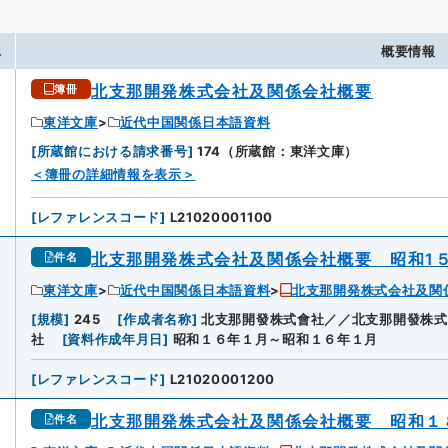
.
概要情報
北支那開発株式会社及関係会社概要
簿冊
東洋文庫
近代中国関係日本語資料
[
所蔵館における請求番号
]
174（所蔵館：東洋文庫）
＜簿冊の詳細情報を表示＞
[
レファレンスコード
]
L21020001100
北支那開発株式会社及関係会社概要 昭和1
件名
東洋文庫
近代中国関係日本語資料
北支那開発株式会社及関
[
規模
]
245
[
作成者名称
]
北支那開發株式會社／／北支那開發株式
社
[
資料作成年月日
]
昭和１６年１月～昭和１６年１月
[
レファレンスコード
]
L21020001200
北支那開発株式会社及関係会社概要 昭和１
件名