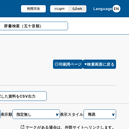
Language
EN
利用方法
Light
Dark
辞書検索
（五十音順）
印刷用ページ
検索画面に戻る
択した資料をCSV出力
表示順
表示スタイル
マークがある場合は、外部サイトへリンクします。