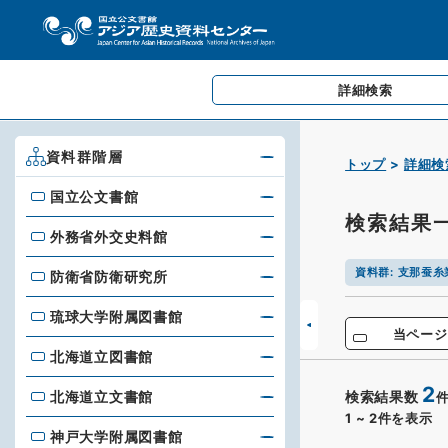
詳細検索
資料群階層
トップ
詳細検
国立公文書館
国立公文書館
検索結果
外務省外交史料館
外務省外交史料館
資料群
:
支那蚕糸
防衛省防衛研究所
防衛省防衛研究所
琉球大学附属図書館
琉球大学附属図書館
当ページ
北海道立図書館
北海道立図書館
2
北海道立文書館
検索結果数
北海道立文書館
1
~
2
件を表示
神戸大学附属図書館
神戸大学附属図書館