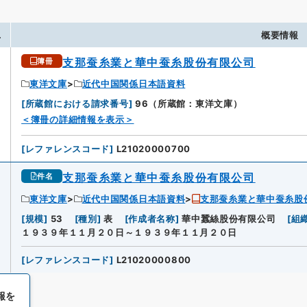
.
概要情報
支那蚕糸業と華中蚕糸股份有限公司
簿冊
東洋文庫
近代中国関係日本語資料
[
所蔵館における請求番号
]
96（所蔵館：東洋文庫）
＜簿冊の詳細情報を表示＞
[
レファレンスコード
]
L21020000700
支那蚕糸業と華中蚕糸股份有限公司
件名
東洋文庫
近代中国関係日本語資料
支那蚕糸業と華中蚕糸股
[
規模
]
53
[
種別
]
表
[
作成者名称
]
華中蠶絲股份有限公司
[
組
１９３９年１１月２０日～１９３９年１１月２０日
[
レファレンスコード
]
L21020000800
報を