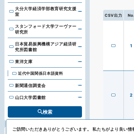
大分大学経済学部教育研究支援
大分大学経済学部教育研究支援室
室
CSV出力
No
スタンフォード大学フーヴァー
スタンフォード大学フーヴァー研究所
研究所
日本貿易振興機構アジア経済研
1
日本貿易振興機構アジア経済研究所図書館
究所図書館
東洋文庫
東洋文庫
近代中国関係日本語資料
新聞通信調査会
新聞通信調査会
2
山口大学図書館
山口大学図書館
検索
ご訪問いただきありがとうございます。
私たちがより良い情
絞り込み検索