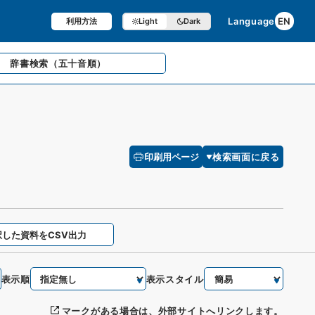
Language
EN
利用方法
Light
Dark
辞書検索
（五十音順）
印刷用ページ
検索画面に戻る
択した資料をCSV出力
表示順
表示スタイル
マークがある場合は、外部サイトへリンクします。