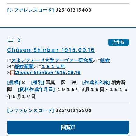
[
レファレンスコード
]
J25101315400
2
件名
Chōsen Shinbun 1915.09.16
スタンフォード大学フーヴァー研究所
朝鮮
朝鮮新聞
１９１５年
Chōsen Shinbun 1915.09.16
[
規模
]
8
[
種別
]
写真
図
表
[
作成者名称
]
朝鮮新
聞
[
資料作成年月日
]
１９１５年９月１６日～１９１５
年９月１６日
[
レファレンスコード
]
J25101315500
閲覧