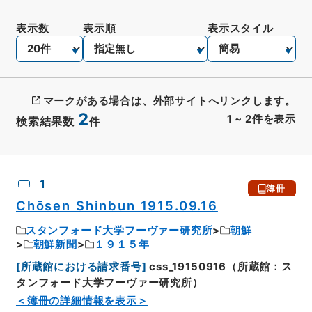
表示数
表示順
表示スタイル
マークがある場合は、外部サイトへリンクします。
2
1
~
2
件を表示
検索結果数
件
CSV出力
No.
概要情報
画像等
1
簿冊
Chōsen Shinbun 1915.09.16
スタンフォード大学フーヴァー研究所
朝鮮
朝鮮新聞
１９１５年
[
所蔵館における請求番号
]
css_19150916（所蔵館：ス
タンフォード大学フーヴァー研究所）
＜簿冊の詳細情報を表示＞