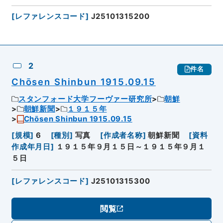
[
レファレンスコード
]
J25101315200
2
件名
Chōsen Shinbun 1915.09.15
スタンフォード大学フーヴァー研究所
朝鮮
朝鮮新聞
１９１５年
Chōsen Shinbun 1915.09.15
[
規模
]
6
[
種別
]
写真
[
作成者名称
]
朝鮮新聞
[
資料
作成年月日
]
１９１５年９月１５日～１９１５年９月１
５日
[
レファレンスコード
]
J25101315300
閲覧