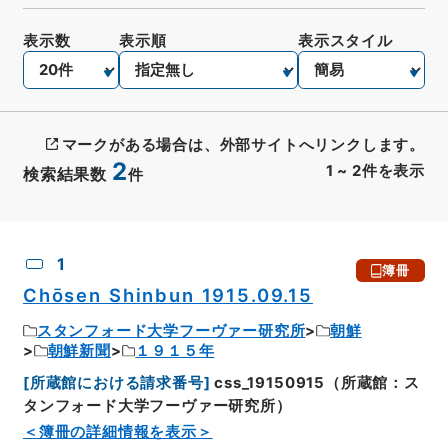
表示数
表示順
表示スタイル
マークがある場合は、外部サイトへリンクします。
2
1
~
2
件を表示
検索結果数
件
CSV出力
No.
概要情報
画像等
1
簿冊
Chōsen Shinbun 1915.09.15
スタンフォード大学フーヴァー研究所
朝鮮
朝鮮新聞
１９１５年
[
所蔵館における請求番号
]
css_19150915（所蔵館：ス
タンフォード大学フーヴァー研究所）
＜簿冊の詳細情報を表示＞