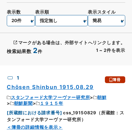
表示数
表示順
表示スタイル
マークがある場合は、外部サイトへリンクします。
2
1
~
2
件を表示
検索結果数
件
CSV出力
No.
概要情報
画像等
1
簿冊
Chōsen Shinbun 1915.08.29
スタンフォード大学フーヴァー研究所
朝鮮
朝鮮新聞
１９１５年
[
所蔵館における請求番号
]
css_19150829（所蔵館：ス
タンフォード大学フーヴァー研究所）
＜簿冊の詳細情報を表示＞