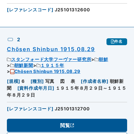
[
レファレンスコード
]
J25101312600
2
件名
Chōsen Shinbun 1915.08.29
スタンフォード大学フーヴァー研究所
朝鮮
朝鮮新聞
１９１５年
Chōsen Shinbun 1915.08.29
[
規模
]
6
[
種別
]
写真
図
表
[
作成者名称
]
朝鮮新
聞
[
資料作成年月日
]
１９１５年８月２９日～１９１５
年８月２９日
[
レファレンスコード
]
J25101312700
閲覧