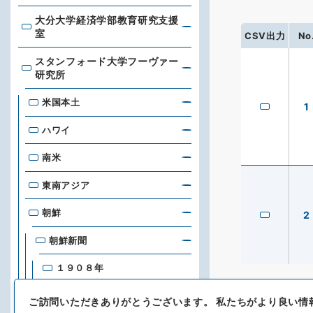
大分大学経済学部教育研究支援
大分大学経済学部教育研究支援室
室
CSV出力
No
スタンフォード大学フーヴァー
スタンフォード大学フーヴァー研究所
研究所
米国本土
1
ハワイ
南米
東南アジア
朝鮮
2
朝鮮新聞
１９０８年
１９０９年
ご訪問いただきありがとうございます。
私たちがより良い情