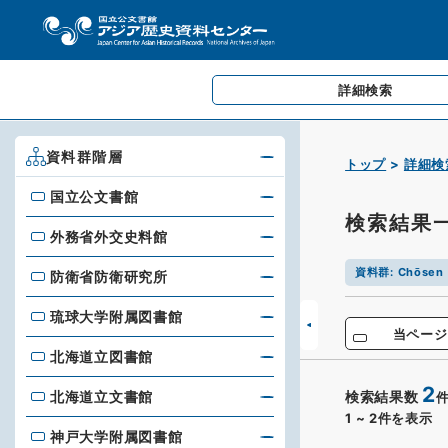
詳細検索
資料群階層
トップ
詳細検
国立公文書館
国立公文書館
検索結果
外務省外交史料館
外務省外交史料館
資料群
:
Chōsen 
防衛省防衛研究所
防衛省防衛研究所
琉球大学附属図書館
琉球大学附属図書館
当ページ
北海道立図書館
北海道立図書館
2
北海道立文書館
検索結果数
北海道立文書館
1
~
2
件を表示
神戸大学附属図書館
神戸大学附属図書館