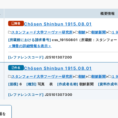
.
概要情報
Chōsen Shinbun 1915.08.01
簿冊
スタンフォード大学フーヴァー研究所
朝鮮
朝鮮新聞
１
[
所蔵館における請求番号
]
css_19150801（所蔵館：スタンフ
＜簿冊の詳細情報を表示＞
[
レファレンスコード
]
J25101307200
Chōsen Shinbun 1915.08.01
件名
スタンフォード大学フーヴァー研究所
朝鮮
朝鮮新聞
１
[
規模
]
6
[
種別
]
写真
表
[
作成者名称
]
朝鮮新聞
[
資料作成年
[
レファレンスコード
]
J25101307300
報を