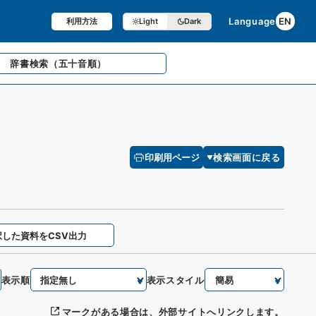
Language
EN
利用方法
Light
Dark
辞書検索
（五十音順）
印刷用ページ
検索画面に戻る
択した資料をCSV出力
表示順
表示スタイル
マークがある場合は、外部サイトへリンクします。