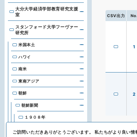
大分大学経済学部教育研究支援
大分大学経済学部教育研究支援室
室
CSV出力
No
スタンフォード大学フーヴァー
スタンフォード大学フーヴァー研究所
研究所
米国本土
1
ハワイ
南米
東南アジア
朝鮮
2
朝鮮新聞
１９０８年
１９０９年
ご訪問いただきありがとうございます。
私たちがより良い情