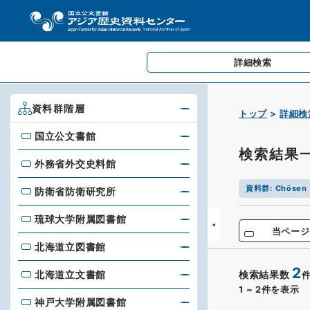
詳細検索
資料群階層
トップ
詳細検
国立公文書館
国立公文書館
検索結果
外務省外交史料館
外務省外交史料館
資料群
:
Chōsen 
防衛省防衛研究所
防衛省防衛研究所
琉球大学附属図書館
琉球大学附属図書館
当ページ
北海道立図書館
北海道立図書館
2
北海道立文書館
検索結果数
北海道立文書館
1
~
2
件を表示
神戸大学附属図書館
神戸大学附属図書館