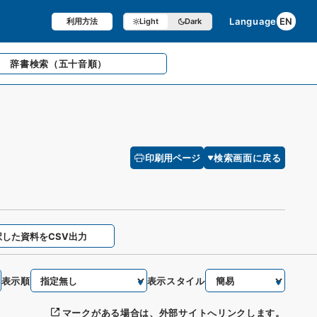
Language
EN
利用方法
Light
Dark
辞書検索
（五十音順）
印刷用ページ
検索画面に戻る
択した資料をCSV出力
表示順
表示スタイル
マークがある場合は、外部サイトへリンクします。