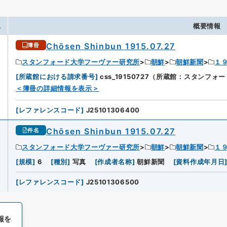
.
概要情報
Chōsen Shinbun 1915.07.27
簿冊
スタンフォード大学フーヴァー研究所
朝鮮
朝鮮新聞
１
[
所蔵館における請求番号
]
css_19150727（所蔵館：スタンフ
＜簿冊の詳細情報を表示＞
[
レファレンスコード
]
J25101306400
Chōsen Shinbun 1915.07.27
件名
スタンフォード大学フーヴァー研究所
朝鮮
朝鮮新聞
１
[
規模
]
6
[
種別
]
写真
[
作成者名称
]
朝鮮新聞
[
資料作成年月日
[
レファレンスコード
]
J25101306500
報を