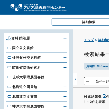
詳細検索
資料群階層
トップ
詳細検
国立公文書館
国立公文書館
検索結果
外務省外交史料館
外務省外交史料館
資料群
:
Chōsen 
防衛省防衛研究所
防衛省防衛研究所
琉球大学附属図書館
琉球大学附属図書館
当ページ
北海道立図書館
北海道立図書館
2
北海道立文書館
検索結果数
北海道立文書館
1
~
2
件を表示
神戸大学附属図書館
神戸大学附属図書館