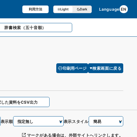
Language
EN
利用方法
Light
Dark
辞書検索
（五十音順）
印刷用ページ
検索画面に戻る
択した資料をCSV出力
表示順
表示スタイル
マークがある場合は、外部サイトへリンクします。