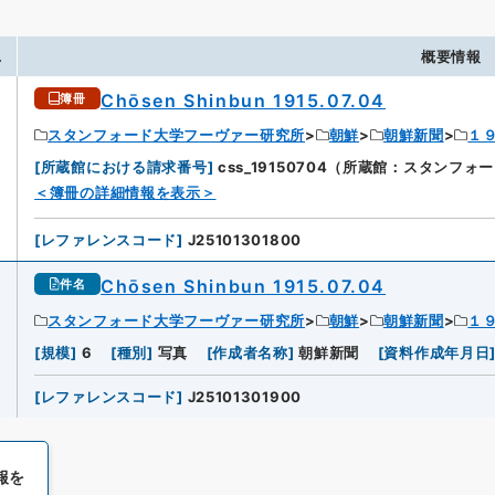
.
概要情報
Chōsen Shinbun 1915.07.04
簿冊
スタンフォード大学フーヴァー研究所
朝鮮
朝鮮新聞
１
[
所蔵館における請求番号
]
css_19150704（所蔵館：スタンフ
＜簿冊の詳細情報を表示＞
[
レファレンスコード
]
J25101301800
Chōsen Shinbun 1915.07.04
件名
スタンフォード大学フーヴァー研究所
朝鮮
朝鮮新聞
１
[
規模
]
6
[
種別
]
写真
[
作成者名称
]
朝鮮新聞
[
資料作成年月日
[
レファレンスコード
]
J25101301900
報を