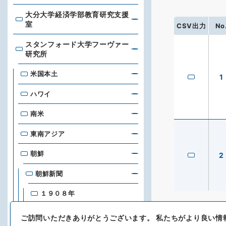
大分大学経済学部教育研究支援
大分大学経済学部教育研究支援室
室
CSV出力
No
スタンフォード大学フーヴァー
スタンフォード大学フーヴァー研究所
研究所
米国本土
1
ハワイ
南米
東南アジア
朝鮮
2
朝鮮新聞
１９０８年
１９０９年
ご訪問いただきありがとうございます。
私たちがより良い情