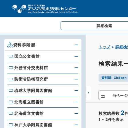
詳細検索
資料群階層
トップ
詳細検
国立公文書館
国立公文書館
検索結果
外務省外交史料館
外務省外交史料館
資料群
:
Chōsen 
防衛省防衛研究所
防衛省防衛研究所
琉球大学附属図書館
琉球大学附属図書館
当ページ
北海道立図書館
北海道立図書館
2
北海道立文書館
検索結果数
北海道立文書館
1
~
2
件を表示
神戸大学附属図書館
神戸大学附属図書館