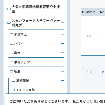
大分大学経済学部教育研究支援
大分大学経済学部教育研究支援室
室
CSV出力
No
スタンフォード大学フーヴァー
スタンフォード大学フーヴァー研究所
研究所
米国本土
1
ハワイ
南米
東南アジア
朝鮮
2
朝鮮新聞
１９０８年
１９０９年
ご訪問いただきありがとうございます。
私たちがより良い情