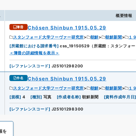
.
概要情報
Chōsen Shinbun 1915.05.29
簿冊
スタンフォード大学フーヴァー研究所
朝鮮
朝鮮新聞
１
[
所蔵館における請求番号
]
css_19150529（所蔵館：スタンフ
＜簿冊の詳細情報を表示＞
[
レファレンスコード
]
J25101298200
Chōsen Shinbun 1915.05.29
件名
スタンフォード大学フーヴァー研究所
朝鮮
朝鮮新聞
１
[
規模
]
4
[
種別
]
写真
[
作成者名称
]
朝鮮新聞
[
資料作成年月日
[
レファレンスコード
]
J25101298300
報を