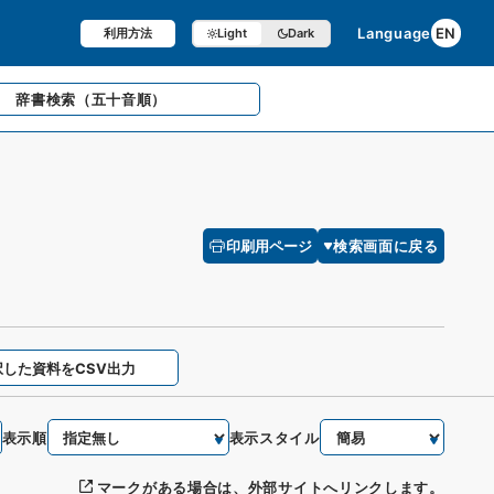
Language
EN
利用方法
Light
Dark
辞書検索
（五十音順）
印刷用ページ
検索画面に戻る
択した資料をCSV出力
表示順
表示スタイル
マークがある場合は、外部サイトへリンクします。