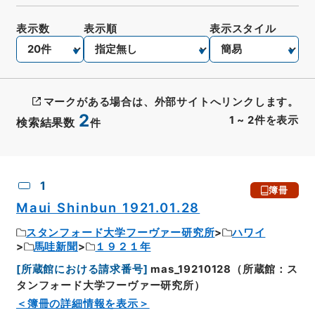
表示数
表示順
表示スタイル
マークがある場合は、外部サイトへリンクします。
2
1
~
2
件を表示
検索結果数
件
CSV出力
No.
概要情報
画像等
1
簿冊
Maui Shinbun 1921.01.28
スタンフォード大学フーヴァー研究所
ハワイ
馬哇新聞
１９２１年
[
所蔵館における請求番号
]
mas_19210128（所蔵館：ス
タンフォード大学フーヴァー研究所）
＜簿冊の詳細情報を表示＞