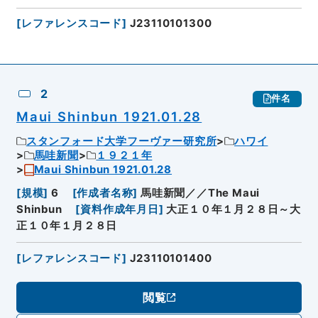
[
レファレンスコード
]
J23110101300
2
件名
Maui Shinbun 1921.01.28
スタンフォード大学フーヴァー研究所
ハワイ
馬哇新聞
１９２１年
Maui Shinbun 1921.01.28
[
規模
]
6
[
作成者名称
]
馬哇新聞／／The Maui
Shinbun
[
資料作成年月日
]
大正１０年１月２８日～大
正１０年１月２８日
[
レファレンスコード
]
J23110101400
閲覧