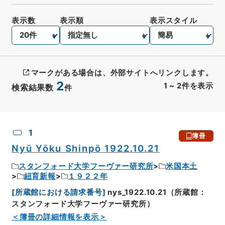
表示数
表示順
表示スタイル
マークがある場合は、外部サイトへリンクします。
2
1
~
2
件を表示
検索結果数
件
CSV出力
No.
概要情報
画像等
1
簿冊
Nyū Yōku Shinpō 1922.10.21
スタンフォード大学フーヴァー研究所
米国本土
紐育新報
１９２２年
[
所蔵館における請求番号
]
nys_1922.10.21（所蔵館：
スタンフォード大学フーヴァー研究所）
＜簿冊の詳細情報を表示＞