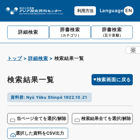
Language
EN
利用方法
辞書検索
辞書検索
詳細検索
（カテゴリ）
（五十音順）
トップ
詳細検索
検索結果一覧
検索結果一覧
検索画面に戻る
資料群
:
Nyū Yōku Shinpō 1922.10.21
当ページ全てを選択/解除
検索結果全てを選択/解除
選択した資料をCSV出力