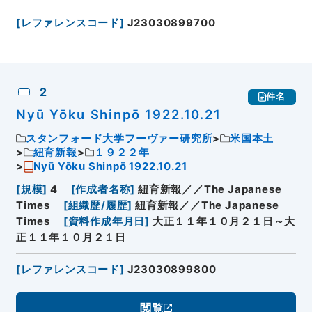
[
レファレンスコード
]
J23030899700
2
件名
Nyū Yōku Shinpō 1922.10.21
スタンフォード大学フーヴァー研究所
米国本土
紐育新報
１９２２年
Nyū Yōku Shinpō 1922.10.21
[
規模
]
4
[
作成者名称
]
紐育新報／／The Japanese
Times
[
組織歴/履歴
]
紐育新報／／The Japanese
Times
[
資料作成年月日
]
大正１１年１０月２１日～大
正１１年１０月２１日
[
レファレンスコード
]
J23030899800
閲覧