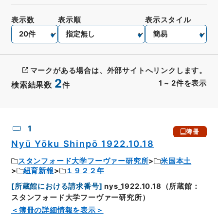
表示数
表示順
表示スタイル
マークがある場合は、外部サイトへリンクします。
2
1
~
2
件を表示
検索結果数
件
CSV出力
No.
概要情報
画像等
1
簿冊
Nyū Yōku Shinpō 1922.10.18
スタンフォード大学フーヴァー研究所
米国本土
紐育新報
１９２２年
[
所蔵館における請求番号
]
nys_1922.10.18（所蔵館：
スタンフォード大学フーヴァー研究所）
＜簿冊の詳細情報を表示＞