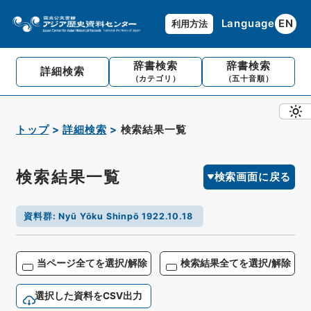
Language
EN
利用方法
辞書検索
辞書検索
詳細検索
（カテゴリ）
（五十音順）
トップ
詳細検索
検索結果一覧
検索結果一覧
検索画面に戻る
資料群
:
Nyū Yōku Shinpō 1922.10.18
当ページ全てを選択/解除
検索結果全てを選択/解除
選択した資料をCSV出力