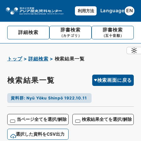
Language
EN
利用方法
辞書検索
辞書検索
詳細検索
（カテゴリ）
（五十音順）
トップ
詳細検索
検索結果一覧
検索結果一覧
検索画面に戻る
資料群
:
Nyū Yōku Shinpō 1922.10.11
当ページ全てを選択/解除
検索結果全てを選択/解除
選択した資料をCSV出力