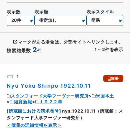
表示数
表示順
表示スタイル
マークがある場合は、外部サイトへリンクします。
2
1
~
2
件を表示
検索結果数
件
CSV出力
No.
概要情報
画像等
1
簿冊
Nyū Yōku Shinpō 1922.10.11
スタンフォード大学フーヴァー研究所
米国本土
紐育新報
１９２２年
[
所蔵館における請求番号
]
nys_1922.10.11（所蔵館：ス
タンフォード大学フーヴァー研究所）
＜簿冊の詳細情報を表示＞