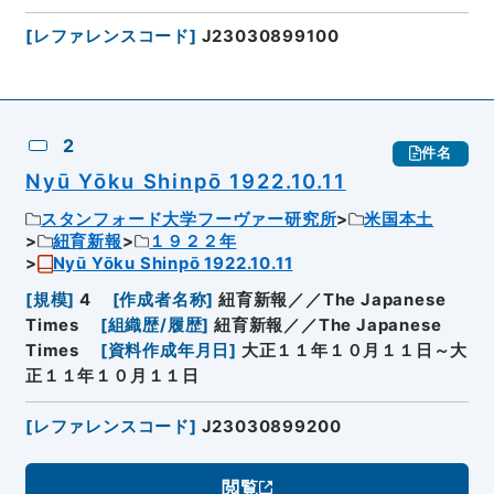
[
レファレンスコード
]
J23030899100
2
件名
Nyū Yōku Shinpō 1922.10.11
スタンフォード大学フーヴァー研究所
米国本土
紐育新報
１９２２年
Nyū Yōku Shinpō 1922.10.11
[
規模
]
4
[
作成者名称
]
紐育新報／／The Japanese
Times
[
組織歴/履歴
]
紐育新報／／The Japanese
Times
[
資料作成年月日
]
大正１１年１０月１１日～大
正１１年１０月１１日
[
レファレンスコード
]
J23030899200
閲覧