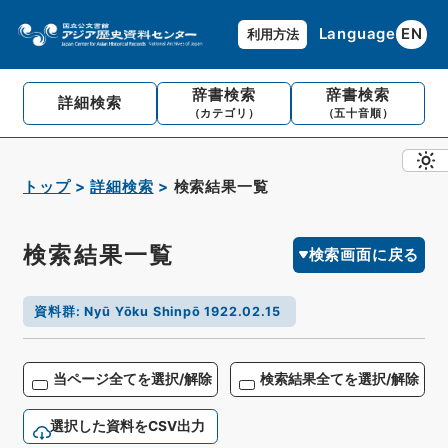
Language
EN
利用方法
辞書検索
辞書検索
詳細検索
（カテゴリ）
（五十音順）
トップ
詳細検索
検索結果一覧
検索結果一覧
検索画面に戻る
資料群
:
Nyū Yōku Shinpō 1922.02.15
当ページ全てを選択/解除
検索結果全てを選択/解除
選択した資料をCSV出力