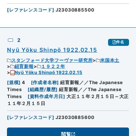
[
レファレンスコード
]
J23030885500
2
件名
Nyū Yōku Shinpō 1922.02.15
スタンフォード大学フーヴァー研究所
米国本土
紐育新報
１９２２年
Nyū Yōku Shinpō 1922.02.15
[
規模
]
4
[
作成者名称
]
紐育新報／／The Japanese
Times
[
組織歴/履歴
]
紐育新報／／The Japanese
Times
[
資料作成年月日
]
大正１１年２月１５日～大正
１１年２月１５日
[
レファレンスコード
]
J23030885600
閲覧