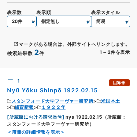
表示数
表示順
表示スタイル
マークがある場合は、外部サイトへリンクします。
2
1
~
2
件を表示
検索結果数
件
CSV出力
No.
概要情報
画像等
1
簿冊
Nyū Yōku Shinpō 1922.02.15
スタンフォード大学フーヴァー研究所
米国本土
紐育新報
１９２２年
[
所蔵館における請求番号
]
nys_1922.02.15（所蔵館：
スタンフォード大学フーヴァー研究所）
＜簿冊の詳細情報を表示＞