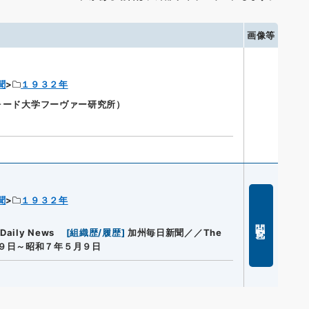
画像等
聞
１９３２年
ンフォード大学フーヴァー研究所）
聞
１９３２年
閲覧
aily News
[
組織歴/履歴
]
加州毎日新聞／／The
９日～昭和７年５月９日