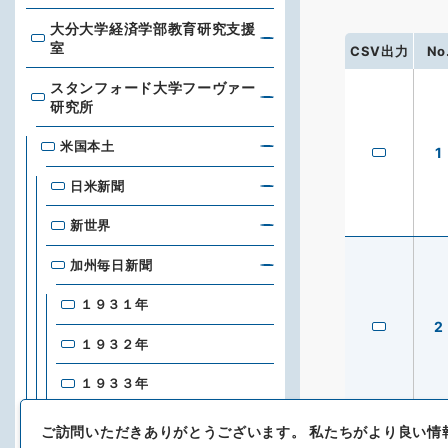
大分大学経済学部教育研究支援
大分大学経済学部教育研究支援室
室
CSV出力
No
スタンフォード大学フーヴァー
スタンフォード大学フーヴァー研究所
研究所
米国本土
1
日米新聞
新世界
加州毎日新聞
１９３１年
2
１９３２年
１９３３年
１９３４年
ご訪問いただきありがとうございます。
私たちがより良い情