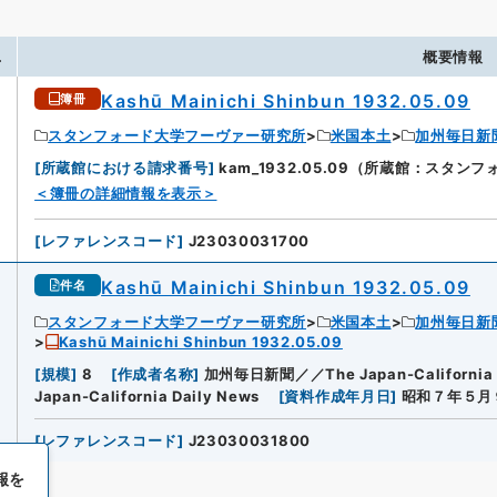
.
概要情報
Kashū Mainichi Shinbun 1932.05.09
簿冊
スタンフォード大学フーヴァー研究所
米国本土
加州毎日新
[
所蔵館における請求番号
]
kam_1932.05.09（所蔵館：スタ
＜簿冊の詳細情報を表示＞
[
レファレンスコード
]
J23030031700
Kashū Mainichi Shinbun 1932.05.09
件名
スタンフォード大学フーヴァー研究所
米国本土
加州毎日新
Kashū Mainichi Shinbun 1932.05.09
[
規模
]
8
[
作成者名称
]
加州毎日新聞／／The Japan-California D
Japan-California Daily News
[
資料作成年月日
]
昭和７年５月
[
レファレンスコード
]
J23030031800
報を