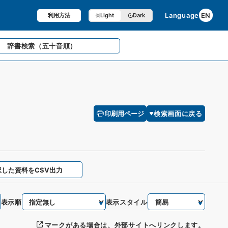
Language
EN
利用方法
Light
Dark
辞書検索
（五十音順）
印刷用ページ
検索画面に戻る
択した資料をCSV出力
表示順
表示スタイル
マークがある場合は、外部サイトへリンクします。