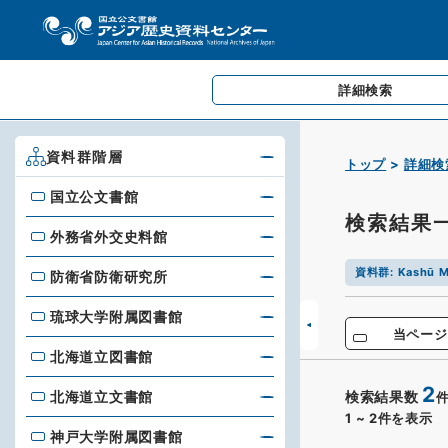
詳細検索
資料群階層
トップ
詳細検
国立公文書館
国立公文書館
検索結果
外務省外交史料館
外務省外交史料館
資料群
:
Kashū M
防衛省防衛研究所
防衛省防衛研究所
琉球大学附属図書館
琉球大学附属図書館
当ページ
北海道立図書館
北海道立図書館
2
北海道立文書館
検索結果数
北海道立文書館
1
~
2
件を表示
神戸大学附属図書館
神戸大学附属図書館