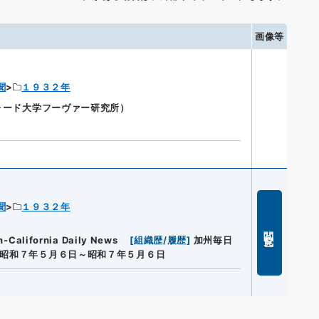
画像等
聞
１９３２年
ンフォード大学フーヴァー研究所）
聞
１９３２年
閲覧
lifornia Daily News
[
組織歴/履歴
]
加州毎日
昭和７年５月６日～昭和７年５月６日