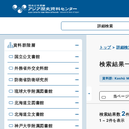
詳細検索
資料群階層
トップ
詳細検
国立公文書館
国立公文書館
検索結果
外務省外交史料館
外務省外交史料館
資料群
:
Kashū M
防衛省防衛研究所
防衛省防衛研究所
琉球大学附属図書館
琉球大学附属図書館
当ページ
北海道立図書館
北海道立図書館
2
北海道立文書館
検索結果数
北海道立文書館
1
~
2
件を表示
神戸大学附属図書館
神戸大学附属図書館