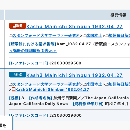
.
概要情報
Kashū Mainichi Shinbun 1932.04.27
簿冊
スタンフォード大学フーヴァー研究所
米国本土
加州毎日新
[
所蔵館における請求番号
]
kam_1932.04.27（所蔵館：スタ
＜簿冊の詳細情報を表示＞
[
レファレンスコード
]
J23030029500
Kashū Mainichi Shinbun 1932.04.27
件名
スタンフォード大学フーヴァー研究所
米国本土
加州毎日新
Kashū Mainichi Shinbun 1932.04.27
[
規模
]
8
[
作成者名称
]
加州毎日新聞／／The Japan-California D
Japan-California Daily News
[
資料作成年月日
]
昭和７年４月
[
レファレンスコード
]
J23030029600
報を