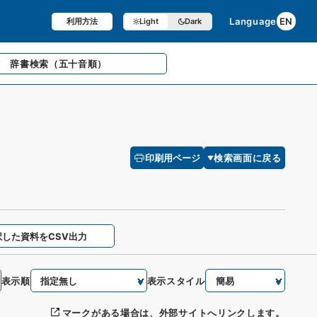
Language
EN
利用方法
Light
Dark
辞書検索
（五十音順）
印刷用ページ
検索画面に戻る
択した資料をCSV出力
表示順
表示スタイル
マークがある場合は、外部サイトへリンクします。