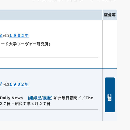
画像等
聞
１９３２年
ンフォード大学フーヴァー研究所）
聞
１９３２年
閲覧
aily News
[
組織歴/履歴
]
加州毎日新聞／／The
２７日～昭和７年４月２７日