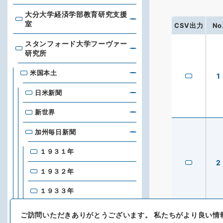
大分大学経済学部教育研究支援
大分大学経済学部教育研究支援室
室
CSV出力
No
スタンフォード大学フーヴァー
スタンフォード大学フーヴァー研究所
研究所
米国本土
1
日米新聞
新世界
加州毎日新聞
１９３１年
2
１９３２年
１９３３年
１９３４年
ご訪問いただきありがとうございます。
私たちがより良い情