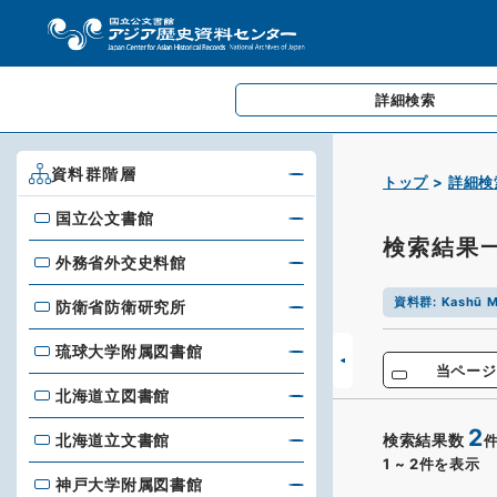
詳細検索
資料群階層
トップ
詳細検
国立公文書館
国立公文書館
検索結果
外務省外交史料館
外務省外交史料館
資料群
:
Kashū M
防衛省防衛研究所
防衛省防衛研究所
琉球大学附属図書館
琉球大学附属図書館
当ページ
北海道立図書館
北海道立図書館
2
北海道立文書館
検索結果数
北海道立文書館
1
~
2
件を表示
神戸大学附属図書館
神戸大学附属図書館