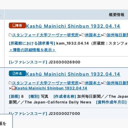
.
概要情報
Kashū Mainichi Shinbun 1932.04.14
簿冊
スタンフォード大学フーヴァー研究所
米国本土
加州毎日新
[
所蔵館における請求番号
]
kam_1932.04.14（所蔵館：スタ
＜簿冊の詳細情報を表示＞
[
レファレンスコード
]
J23030026900
Kashū Mainichi Shinbun 1932.04.14
件名
スタンフォード大学フーヴァー研究所
米国本土
加州毎日新
Kashū Mainichi Shinbun 1932.04.14
[
規模
]
8
[
種別
]
写真
[
作成者名称
]
加州毎日新聞／／The Japan-Ca
新聞／／The Japan-California Daily News
[
資料作成年月日
]
[
レファレンスコード
]
J23030027000
報を