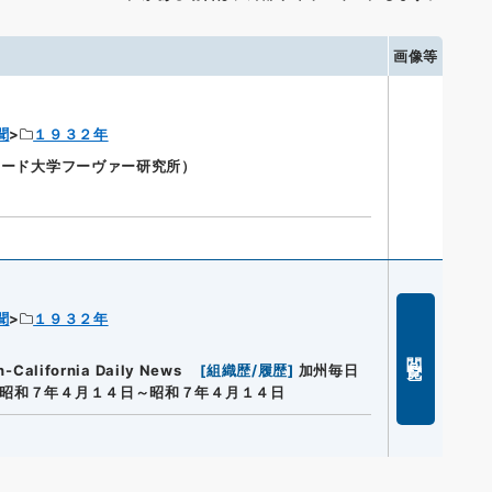
画像等
聞
１９３２年
ンフォード大学フーヴァー研究所）
聞
１９３２年
閲覧
lifornia Daily News
[
組織歴/履歴
]
加州毎日
昭和７年４月１４日～昭和７年４月１４日