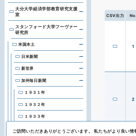
大分大学経済学部教育研究支援
大分大学経済学部教育研究支援室
室
CSV出力
No
スタンフォード大学フーヴァー
スタンフォード大学フーヴァー研究所
研究所
米国本土
1
日米新聞
新世界
加州毎日新聞
１９３１年
2
１９３２年
１９３３年
１９３４年
ご訪問いただきありがとうございます。
私たちがより良い情