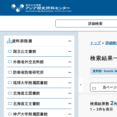
詳細検索
資料群階層
トップ
詳細検
国立公文書館
国立公文書館
検索結果
外務省外交史料館
外務省外交史料館
資料群
:
Kashū M
防衛省防衛研究所
防衛省防衛研究所
琉球大学附属図書館
琉球大学附属図書館
当ページ
北海道立図書館
北海道立図書館
2
北海道立文書館
検索結果数
北海道立文書館
1
~
2
件を表示
神戸大学附属図書館
神戸大学附属図書館