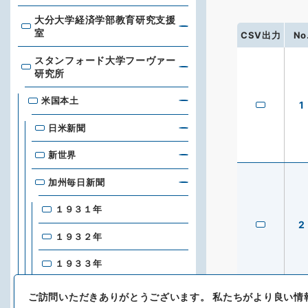
大分大学経済学部教育研究支援
大分大学経済学部教育研究支援室
室
CSV出力
No
スタンフォード大学フーヴァー
スタンフォード大学フーヴァー研究所
研究所
米国本土
1
日米新聞
新世界
加州毎日新聞
１９３１年
2
１９３２年
１９３３年
１９３４年
ご訪問いただきありがとうございます。
私たちがより良い情