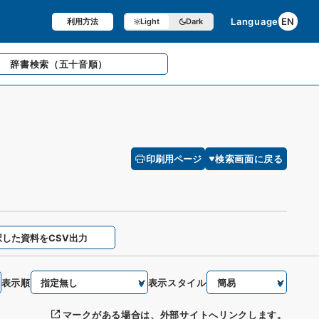
Language
EN
利用方法
Light
Dark
辞書検索
（五十音順）
印刷用ページ
検索画面に戻る
択した資料をCSV出力
表示順
表示スタイル
マークがある場合は、外部サイトへリンクします。