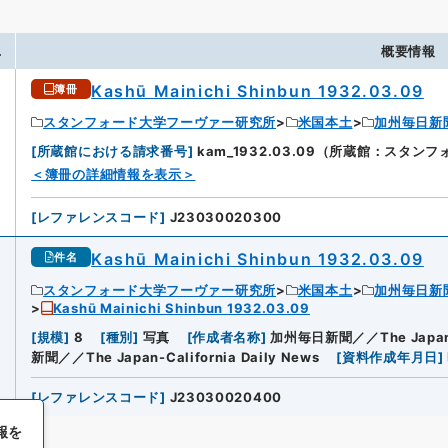
.
概要情報
Kashū Mainichi Shinbun 1932.03.09
簿冊
スタンフォード大学フーヴァー研究所
米国本土
加州毎日新
[
所蔵館における請求番号
]
kam_1932.03.09（所蔵館：スタ
＜簿冊の詳細情報を表示＞
[
レファレンスコード
]
J23030020300
Kashū Mainichi Shinbun 1932.03.09
件名
スタンフォード大学フーヴァー研究所
米国本土
加州毎日新
Kashū Mainichi Shinbun 1932.03.09
[
規模
]
8
[
種別
]
写真
[
作成者名称
]
加州毎日新聞／／The Japan-Ca
新聞／／The Japan-California Daily News
[
資料作成年月日
]
[
レファレンスコード
]
J23030020400
報を