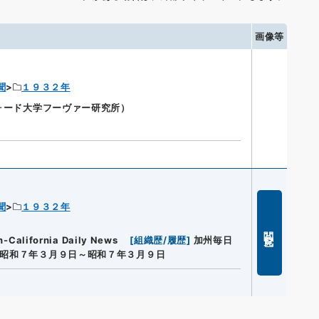
画像等
聞
１９３２年
ンフォード大学フーヴァー研究所）
聞
１９３２年
閲覧
lifornia Daily News
[
組織歴/履歴
]
加州毎日
昭和７年３月９日～昭和７年３月９日