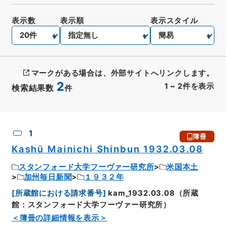
表示数
表示順
表示スタイル
マークがある場合は、外部サイトへリンクします。
2
1
~
2
件を表示
検索結果数
件
CSV出力
No.
概要情報
画像等
1
簿冊
Kashū Mainichi Shinbun 1932.03.08
スタンフォード大学フーヴァー研究所
米国本土
加州毎日新聞
１９３２年
[
所蔵館における請求番号
]
kam_1932.03.08（所蔵
館：スタンフォード大学フーヴァー研究所）
＜簿冊の詳細情報を表示＞