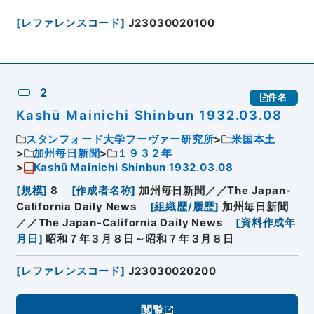
[
レファレンスコード
]
J23030020100
2
件名
Kashū Mainichi Shinbun 1932.03.08
スタンフォード大学フーヴァー研究所
米国本土
加州毎日新聞
１９３２年
Kashū Mainichi Shinbun 1932.03.08
[
規模
]
8
[
作成者名称
]
加州毎日新聞／／The Japan-
California Daily News
[
組織歴/履歴
]
加州毎日新聞
／／The Japan-California Daily News
[
資料作成年
月日
]
昭和７年３月８日～昭和７年３月８日
[
レファレンスコード
]
J23030020200
閲覧