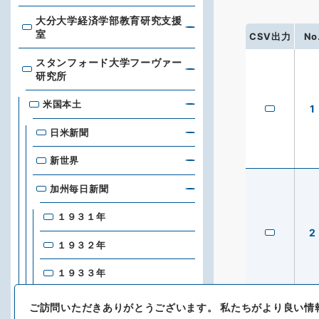
大分大学経済学部教育研究支援
大分大学経済学部教育研究支援室
室
CSV出力
No
スタンフォード大学フーヴァー
スタンフォード大学フーヴァー研究所
研究所
米国本土
1
日米新聞
新世界
加州毎日新聞
１９３１年
2
１９３２年
１９３３年
１９３４年
ご訪問いただきありがとうございます。
私たちがより良い情