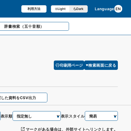
Language
EN
利用方法
Light
Dark
辞書検索
（五十音順）
印刷用ページ
検索画面に戻る
択した資料をCSV出力
表示順
表示スタイル
マークがある場合は、外部サイトへリンクします。