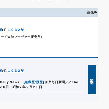
画像等
聞
１９３２年
ンフォード大学フーヴァー研究所）
聞
１９３２年
閲覧
aily News
[
組織歴/履歴
]
加州毎日新聞／／The
２０日～昭和７年２月２０日