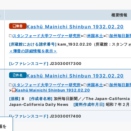
.
概要情報
Kashū Mainichi Shinbun 1932.02.20
簿冊
スタンフォード大学フーヴァー研究所
米国本土
加州毎日新
[
所蔵館における請求番号
]
kam_1932.02.20（所蔵館：スタ
＜簿冊の詳細情報を表示＞
[
レファレンスコード
]
J23030017300
Kashū Mainichi Shinbun 1932.02.20
件名
スタンフォード大学フーヴァー研究所
米国本土
加州毎日新
Kashū Mainichi Shinbun 1932.02.20
[
規模
]
8
[
作成者名称
]
加州毎日新聞／／The Japan-California D
Japan-California Daily News
[
資料作成年月日
]
昭和７年２月
[
レファレンスコード
]
J23030017400
報を