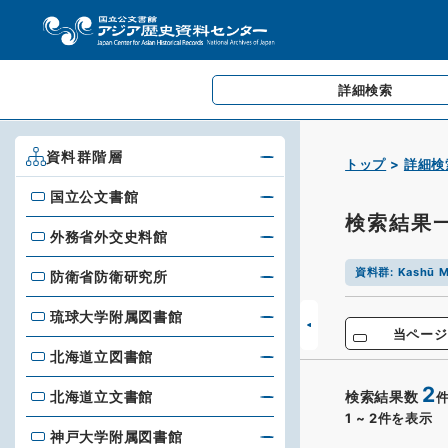
詳細検索
資料群階層
トップ
詳細検
国立公文書館
国立公文書館
検索結果
外務省外交史料館
外務省外交史料館
資料群
:
Kashū M
防衛省防衛研究所
防衛省防衛研究所
琉球大学附属図書館
琉球大学附属図書館
当ページ
北海道立図書館
北海道立図書館
2
北海道立文書館
検索結果数
北海道立文書館
1
~
2
件を表示
神戸大学附属図書館
神戸大学附属図書館