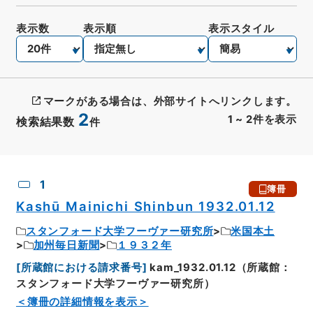
表示数
表示順
表示スタイル
マークがある場合は、外部サイトへリンクします。
2
1
~
2
件を表示
検索結果数
件
CSV出力
No.
概要情報
画像等
1
簿冊
Kashū Mainichi Shinbun 1932.01.12
スタンフォード大学フーヴァー研究所
米国本土
加州毎日新聞
１９３２年
[
所蔵館における請求番号
]
kam_1932.01.12（所蔵館：
スタンフォード大学フーヴァー研究所）
＜簿冊の詳細情報を表示＞