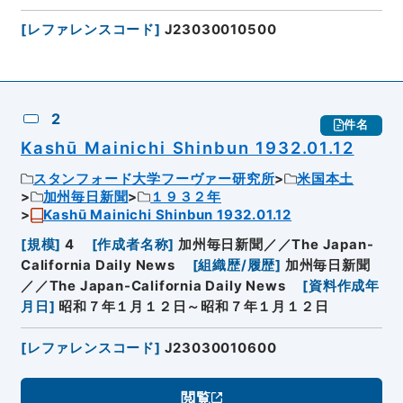
[
レファレンスコード
]
J23030010500
2
件名
Kashū Mainichi Shinbun 1932.01.12
スタンフォード大学フーヴァー研究所
米国本土
加州毎日新聞
１９３２年
Kashū Mainichi Shinbun 1932.01.12
[
規模
]
4
[
作成者名称
]
加州毎日新聞／／The Japan-
California Daily News
[
組織歴/履歴
]
加州毎日新聞
／／The Japan-California Daily News
[
資料作成年
月日
]
昭和７年１月１２日～昭和７年１月１２日
[
レファレンスコード
]
J23030010600
閲覧