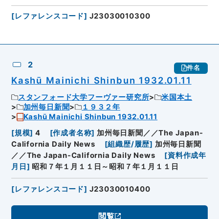
[
レファレンスコード
]
J23030010300
2
件名
Kashū Mainichi Shinbun 1932.01.11
スタンフォード大学フーヴァー研究所
米国本土
加州毎日新聞
１９３２年
Kashū Mainichi Shinbun 1932.01.11
[
規模
]
4
[
作成者名称
]
加州毎日新聞／／The Japan-
California Daily News
[
組織歴/履歴
]
加州毎日新聞
／／The Japan-California Daily News
[
資料作成年
月日
]
昭和７年１月１１日～昭和７年１月１１日
[
レファレンスコード
]
J23030010400
閲覧