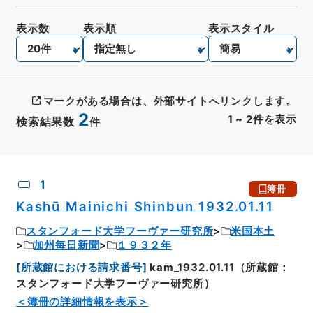
表示数
表示順
表示スタイル
マークがある場合は、外部サイトへリンクします。
2
1
~
2
件を表示
検索結果数
件
CSV出力
No.
概要情報
画像等
1
簿冊
Kashū Mainichi Shinbun 1932.01.11
スタンフォード大学フーヴァー研究所
米国本土
加州毎日新聞
１９３２年
[
所蔵館における請求番号
]
kam_1932.01.11（所蔵館：
スタンフォード大学フーヴァー研究所）
＜簿冊の詳細情報を表示＞