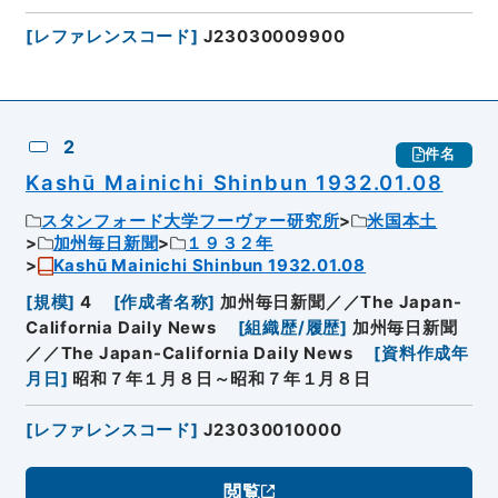
[
レファレンスコード
]
J23030009900
2
件名
Kashū Mainichi Shinbun 1932.01.08
スタンフォード大学フーヴァー研究所
米国本土
加州毎日新聞
１９３２年
Kashū Mainichi Shinbun 1932.01.08
[
規模
]
4
[
作成者名称
]
加州毎日新聞／／The Japan-
California Daily News
[
組織歴/履歴
]
加州毎日新聞
／／The Japan-California Daily News
[
資料作成年
月日
]
昭和７年１月８日～昭和７年１月８日
[
レファレンスコード
]
J23030010000
閲覧