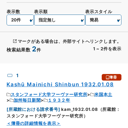
表示数
表示順
表示スタイル
マークがある場合は、外部サイトへリンクします。
2
1
~
2
件を表示
検索結果数
件
CSV出力
No.
概要情報
画像等
1
簿冊
Kashū Mainichi Shinbun 1932.01.08
スタンフォード大学フーヴァー研究所
米国本土
加州毎日新聞
１９３２年
[
所蔵館における請求番号
]
kam_1932.01.08（所蔵館：
スタンフォード大学フーヴァー研究所）
＜簿冊の詳細情報を表示＞