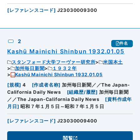
[
レファレンスコード
]
J23030009300
2
件名
Kashū Mainichi Shinbun 1932.01.05
スタンフォード大学フーヴァー研究所
米国本土
加州毎日新聞
１９３２年
Kashū Mainichi Shinbun 1932.01.05
[
規模
]
4
[
作成者名称
]
加州毎日新聞／／The Japan-
California Daily News
[
組織歴/履歴
]
加州毎日新聞
／／The Japan-California Daily News
[
資料作成年
月日
]
昭和７年１月５日～昭和７年１月５日
[
レファレンスコード
]
J23030009400
閲覧