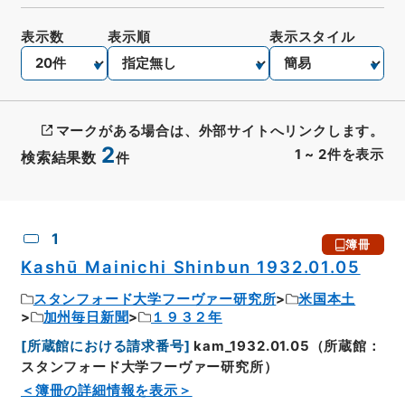
表示数
表示順
表示スタイル
マークがある場合は、外部サイトへリンクします。
2
1
~
2
件を表示
検索結果数
件
CSV出力
No.
概要情報
画像等
1
簿冊
Kashū Mainichi Shinbun 1932.01.05
スタンフォード大学フーヴァー研究所
米国本土
加州毎日新聞
１９３２年
[
所蔵館における請求番号
]
kam_1932.01.05（所蔵館：
スタンフォード大学フーヴァー研究所）
＜簿冊の詳細情報を表示＞