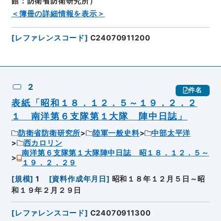
館：防衛省防衛研究所）
＜簿冊の詳細情報を表示＞
[
レファレンスコード
]
C24070911200
2
件名
表紙「昭和１８．１２．５～１９．２．２
１ 南洋第６支隊第１大隊 陣中日誌」
防衛省防衛研究所
陸軍一般史料
中部太平洋
西カロリン
南洋第６支隊第１大隊陣中日誌 昭１８．１２．５～
１９．２．２９
[
規模
]
1
[
資料作成年月日
]
昭和１８年１２月５日～昭
和１９年２月２９日
[
レファレンスコード
]
C24070911300