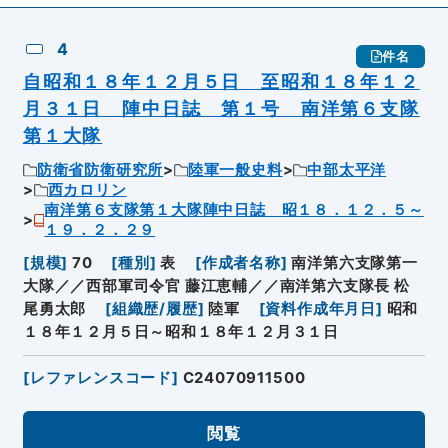
4
件名
自昭和１８年１２月５日 至昭和１８年１２
月３１日 陣中日誌 第１号 南洋第６支隊
第１大隊
防衛省防衛研究所
陸軍一般史料
中部太平洋
西カロリン
南洋第６支隊第１大隊陣中日誌 昭１８．１２．５～
１９．２．２９
[
規模
]
70
[
種別
]
表
[
作成者名称
]
南洋第六支隊第一
大隊／／西部軍司令官 藤江恵輔／／南洋第六支隊長 松
尾勇太郎
[
組織歴/履歴
]
陸軍
[
資料作成年月日
]
昭和
１８年１２月５日～昭和１８年１２月３１日
[
レファレンスコード
]
C24070911500
閲覧