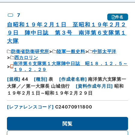
7
件名
自昭和１９年２月１日 至昭和１９年２月２
９日 陣中日誌 第３号 南洋第６支隊第１
大隊
防衛省防衛研究所
陸軍一般史料
中部太平洋
西カロリン
南洋第６支隊第１大隊陣中日誌 昭１８．１２．５～
１９．２．２９
[
規模
]
44
[
種別
]
表
[
作成者名称
]
南洋第六支隊第一
大隊／／第一大隊長 山城信行
[
資料作成年月日
]
昭和
１９年２月１日～昭和１９年２月２９日
[
レファレンスコード
]
C24070911800
閲覧