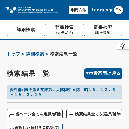
Language
EN
利用方法
辞書検索
辞書検索
詳細検索
（カテゴリ）
（五十音順）
トップ
詳細検索
検索結果一覧
検索結果一覧
検索画面に戻る
資料群
:
南洋第６支隊第１大隊陣中日誌 昭１８．１２．５
～１９．２．２９
当ページ全てを選択/解除
検索結果全てを選択/解除
選択した資料をCSV出力