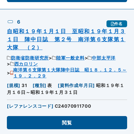
6
件名
自昭和１９年１月１日 至昭和１９年１月３
１日 陣中日誌 第２号 南洋第６支隊第１
大隊 （２）
防衛省防衛研究所
陸軍一般史料
中部太平洋
西カロリン
南洋第６支隊第１大隊陣中日誌 昭１８．１２．５～
１９．２．２９
[
規模
]
31
[
種別
]
表
[
資料作成年月日
]
昭和１９年１
月１６日～昭和１９年１月３１日
[
レファレンスコード
]
C24070911700
閲覧