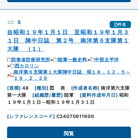
5
件名
自昭和１９年１月１日 至昭和１９年１月３
１日 陣中日誌 第２号 南洋第６支隊第１
大隊 （１）
防衛省防衛研究所
陸軍一般史料
中部太平洋
西カロリン
南洋第６支隊第１大隊陣中日誌 昭１８．１２．５～
１９．２．２９
[
規模
]
48
[
種別
]
図
表
[
作成者名称
]
南洋第六支隊
第一大隊
[
組織歴/履歴
]
陸軍
[
資料作成年月日
]
昭和
１９年１月１日～昭和１９年１月３１日
[
レファレンスコード
]
C24070911600
閲覧