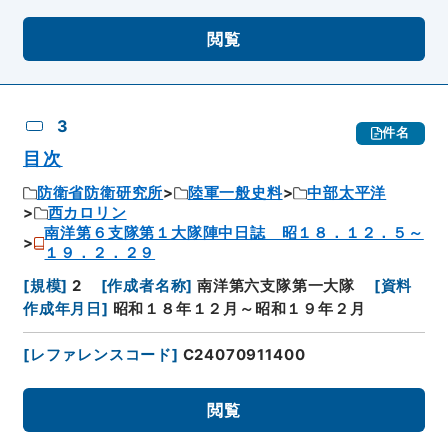
閲覧
3
件名
目次
防衛省防衛研究所
陸軍一般史料
中部太平洋
西カロリン
南洋第６支隊第１大隊陣中日誌 昭１８．１２．５～
１９．２．２９
[
規模
]
2
[
作成者名称
]
南洋第六支隊第一大隊
[
資料
作成年月日
]
昭和１８年１２月～昭和１９年２月
[
レファレンスコード
]
C24070911400
閲覧