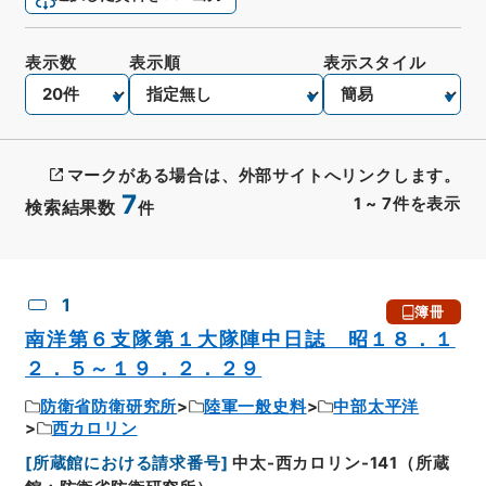
表示数
表示順
表示スタイル
マークがある場合は、外部サイトへリンクします。
7
1
~
7
件を表示
検索結果数
件
CSV出力
No.
概要情報
画像等
1
簿冊
南洋第６支隊第１大隊陣中日誌 昭１８．１
２．５～１９．２．２９
防衛省防衛研究所
陸軍一般史料
中部太平洋
西カロリン
[
所蔵館における請求番号
]
中太-西カロリン-141（所蔵